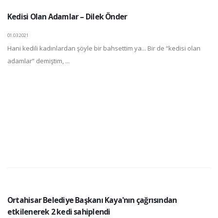
Kedisi Olan Adamlar – Dilek Önder
01.03.2021
Hani kedili kadınlardan şöyle bir bahsettim ya... Bir de “kedisi olan
adamlar” demiştim, ...
Ortahisar Belediye Başkanı Kaya'nın çağrısından
etkilenerek 2 kedi sahiplendi