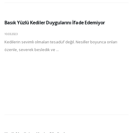
Basık Yüzlü Kediler Duygularını İfade Edemiyor
10.03.2023
Kedilerin sevimli olmaları tesadüf değil. Nesiller boyunca onları
özenle, severek besledik ve ...