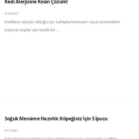
Kedi Alerjisine Kesin Çözüm!
31.05.2023
Kedilere alerjisi olduğu için sahiplenemeyen veya sevmekten
kaçınan kişiler için kedili bir ...
Soğuk Mevsime Hazırlık: Köpeğiniz İçin 5 İpucu
07.10.2021
Köpeğinizin kendini iyi hissetmesine ve kış aylarında sağlıklı