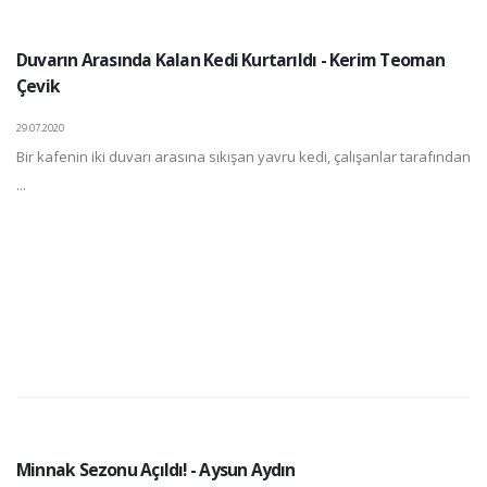
Duvarın Arasında Kalan Kedi Kurtarıldı - Kerim Teoman
Çevik
29.07.2020
Bir kafenin iki duvarı arasına sıkışan yavru kedi, çalışanlar tarafından
...
Minnak Sezonu Açıldı! - Aysun Aydın