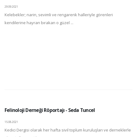
29.09.2021
Kelebekler; narin, sevimli ve rengarenk halleriyle görenleri
kendilerine hayran bırakan o güzel ...
Felinoloji Derneği Röportajı - Seda Tuncel
15.08.2021
Kedici Dergisi olarak her hafta sivil toplum kuruluşları ve derneklerle