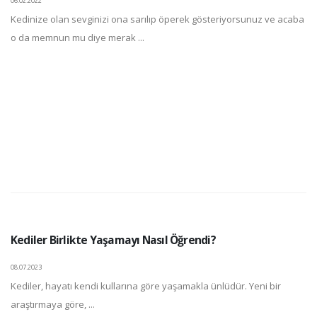
06.02.2022
Kedinize olan sevginizi ona sarılıp öperek gösteriyorsunuz ve acaba
o da memnun mu diye merak ...
Kediler Birlikte Yaşamayı Nasıl Öğrendi?
08.07.2023
Kediler, hayatı kendi kullarına göre yaşamakla ünlüdür. Yeni bir
araştırmaya göre, ...