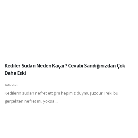
Kediler Sudan Neden Kaçar? Cevabı Sandığınızdan Çok
Daha Eski
14.07.2026
Kedilerin sudan nefret ettiğini hepimiz duymuşuzdur. Peki bu
gerçekten nefret mi, yoksa ...