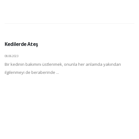
Kedilerde Ateş
08.06.2023
Bir kedinin bakımını üstlenmek, onunla her anlamda yakından
ilgilenmeyi de beraberinde ...