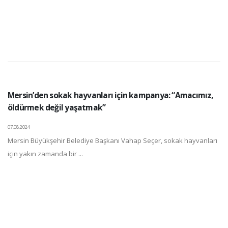
Mersin’den sokak hayvanları için kampanya: “Amacımız,
öldürmek değil yaşatmak”
07.08.2024
Mersin Büyükşehir Belediye Başkanı Vahap Seçer, sokak hayvanları
için yakın zamanda bir ...