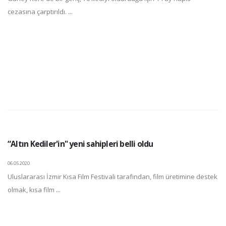
cezasına çarptırıldı. ...
“Altın Kediler'in" yeni sahipleri belli oldu
06.05.2020
Uluslararası İzmir Kısa Film Festivali tarafından, film üretimine destek
olmak, kısa film ...