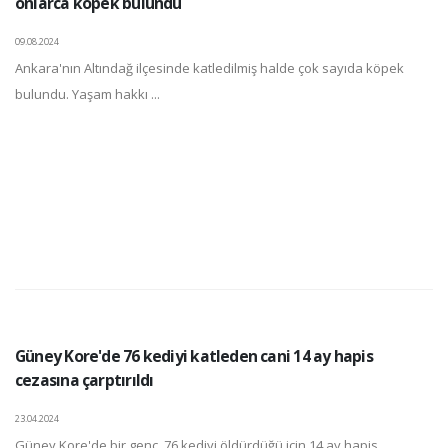
onlarca köpek bulundu
09.08.2024
Ankara'nın Altındağ ilçesinde katledilmiş halde çok sayıda köpek
bulundu. Yaşam hakkı ...
Güney Kore'de 76 kediyi katleden cani 14 ay hapis
cezasına çarptırıldı
23.04.2024
Güney Kore'de bir genç, 76 kediyi öldürdüğü için 14 ay hapis