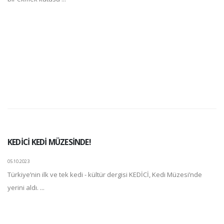
KEDİCİ KEDİ MÜZESİNDE!
05.10.2023
Türkiye’nin ilk ve tek kedi - kültür dergisi KEDİCİ, Kedi Müzesi’nde
yerini aldı. ...