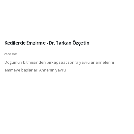
Kedilerde Emzirme - Dr. Tarkan Özçetin
08.02.2022
Doğumun bitmesinden birkaç saat sonra yavrular annelerini
emmeye başlarlar. Annenin yavru ...