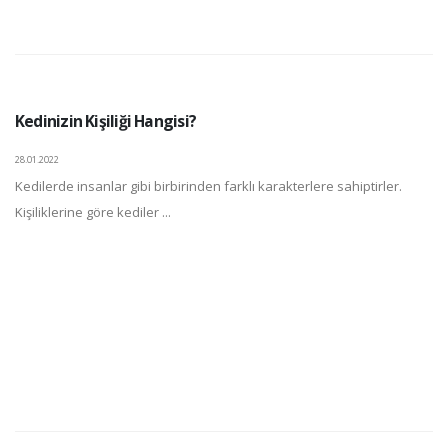
Kedinizin Kişiliği Hangisi?
28.01.2022
Kedilerde insanlar gibi birbirinden farklı karakterlere sahiptirler.
Kişiliklerine göre kediler ...