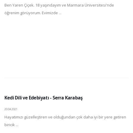
Ben Yaren Çiçek. 18 yaşındayım ve Marmara Üniversitesi'nde
öğrenim görüyorum. Evimizde ...
Kedi Dili ve Edebiyatı - Serra Karabaş
20.04.2021
Hayatımızı güzelleştiren ve olduğundan çok daha iyi bir yere getiren
biricik ...