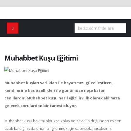
Muhabbet Kuşu Eğitimi
Muhabbet kuşları varlıkları ile hayatımızı güzelleştiren,
kendilerine has özellikleri ile günümüze neşe katan
canlılardır. Muhabbet kuşu nasıl eğitilir? İlk olarak aklımıza
gelecek sorulardan bir tanesi oluyor.
Muhabbet kuşu bakımı oldukça kolay ve zevkli olduğundan evden
uzak kaldığınızda onunla ilgilenmek için sabırsızlanacaksınız.