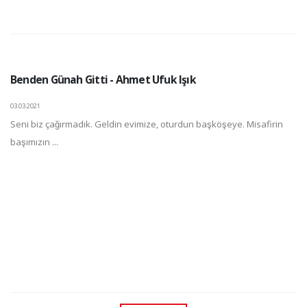
Benden Günah Gitti - Ahmet Ufuk Işık
03.03.2021
Seni biz çağırmadık. Geldin evimize, oturdun başköşeye. Misafirin
başımızın ...