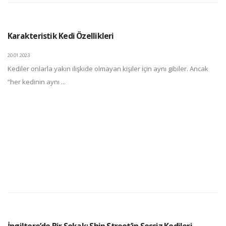
Karakteristik Kedi Özellikleri
20.01.2023
Kediler onlarla yakın ilişkide olmayan kişiler için aynı gibiler. Ancak
“her kedinin aynı ...