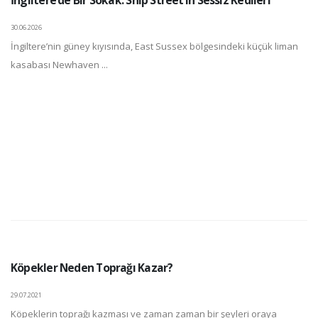
İngiltere’de Bir Sokak: Ship Street’in Sessiz Kedileri
30.06.2026
İngiltere’nin güney kıyısında, East Sussex bölgesindeki küçük liman
kasabası Newhaven ...
Köpekler Neden Toprağı Kazar?
29.07.2021
Köpeklerin toprağı kazması ve zaman zaman bir şeyleri oraya