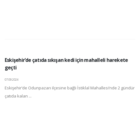
Eskişehir’de çatıda sıkışan kedi için mahalleli harekete
geçti
07.09.2024
Eskişehir’de Odunpazarı ilçesine bağlı İstiklal Mahallesi’nde 2 gündür
çatıda kalan ...