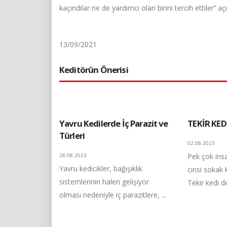
kaçındılar ne de yardımcı olan birini tercih ettiler’’ aç
13/09/2021
Keditörün Önerisi
Yavru Kedilerde İç Parazit ve
TEKİR KED
Türleri
02.08.2023
Pek çok insa
28.08.2023
Yavru kedicikler, bağışıklık
cinsi sokak 
sistemlerinin halen gelişiyor
Tekir kedi den
olması nedeniyle iç parazitlere, ...