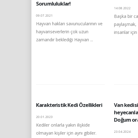
Sorumluluklar!
14.08.2022
Başka bir ca
09.07.2021
Hayvan hakları savunucularının ve
paylaşmak,
hayvanseverlerin çok uzun
insanlar için
zamandır beklediği Hayvan ...
Karakteristik Kedi Özellikleri
Van kedis
heyecanla
20.01.2023
Doğum ora
Kediler onlarla yakın ilişkide
23.04.2024
olmayan kişiler için aynı gibiler.