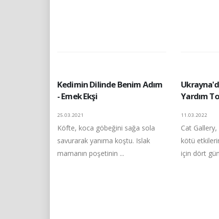
Kedimin Dilinde Benim Adım
Ukrayna'da
- Emek Ekşi
Yardım To
25.03.2021
11.03.2022
Köfte, koca göbeğini sağa sola
Cat Gallery,
savurarak yanıma koştu. Islak
kötü etkiler
mamanın poşetinin ...
için dört gün