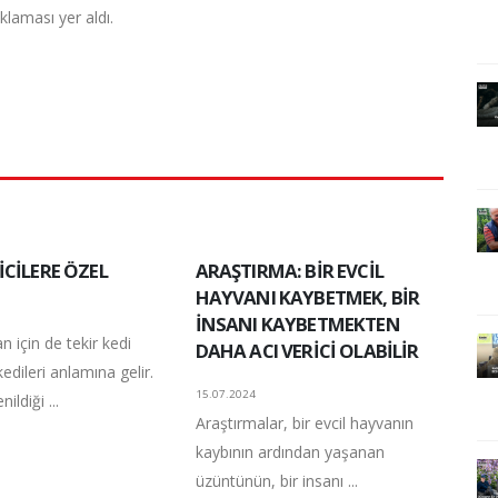
ıklaması yer aldı.
İCİLERE ÖZEL
ARAŞTIRMA: BİR EVCİL
HAYVANI KAYBETMEK, BİR
İNSANI KAYBETMEKTEN
n için de tekir kedi
DAHA ACI VERİCİ OLABİLİR
kedileri anlamına gelir.
15.07.2024
ildiği ...
Araştırmalar, bir evcil hayvanın
kaybının ardından yaşanan
üzüntünün, bir insanı ...