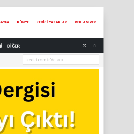
SAYFA
KÜNYE
KEDİCİ YAZARLAR
REKLAM VER
Jİ
DİĞER
[05.08.2026] Bir Hayat Kurtarmak Bir Hayat Kurtarmaktır