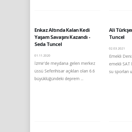
Enkaz Altında Kalan Kedi
Ali Türkşe
Yaşam Savaşını Kazandı -
Tuncel
Seda Tuncel
02.03.2021
Emekli Deni
01.11.2020
İzmir'de meydana gelen merkez
emekli SAT 
üssü Seferihisar açıkları olan 6.6
su sporları u
büyüklüğündeki deprem ...