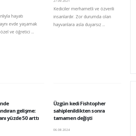
27.09.2021
Kediciler merhametli ve özverili
nlıyla hayatı
insanlardır. Zor durumda olan
 aynı evde yaşamak
hayvanlara asla duyarsız ...
 özel ve öğretici ...
inde
Üzgün kedi Fishtopher
ndıran gelişme:
sahiplenildikten sonra
nı yüzde 50 arttı
tamamen değişti
06.08.2024