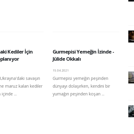
ki Kediler İçin
Gurmepisi Yemeğin İzinde -
planıyor
Jülide Okkalı
15.04.2021
 Ukrayna'daki savaşın
Gurmepisi yemeğin peşinden
ine maruz kalan kediler
dünyayı dolaşırken, kendini bir
 içinde ...
yumağın peşinden koşan ...