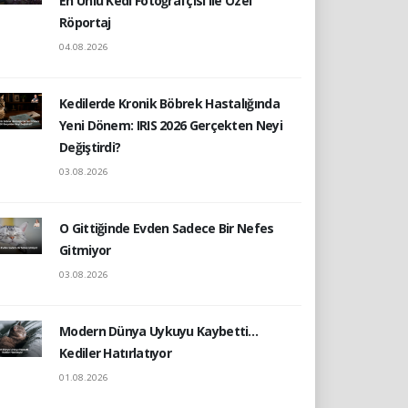
En Ünlü Kedi Fotoğrafçısı ile Özel
Röportaj
04.08.2026
Kedilerde Kronik Böbrek Hastalığında
Yeni Dönem: IRIS 2026 Gerçekten Neyi
Değiştirdi?
03.08.2026
O Gittiğinde Evden Sadece Bir Nefes
Gitmiyor
03.08.2026
Modern Dünya Uykuyu Kaybetti…
Kediler Hatırlatıyor
01.08.2026