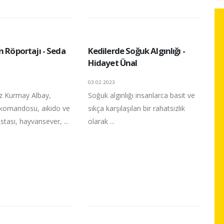
n Röportajı - Seda
Kedilerde Soğuk Algınlığı -
Hidayet Ünal
03.02.2023
z Kurmay Albay,
Soğuk algınlığı insanlarca basit ve
komandosu, aikido ve
sıkça karşılaşılan bir rahatsızlık
stası, hayvansever, ...
olarak ...