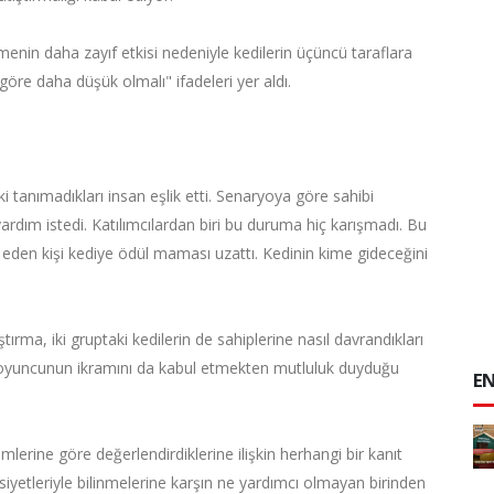
lmenin daha zayıf etkisi nedeniyle kedilerin üçüncü taraflara
öre daha düşük olmalı" ifadeleri yer aldı.
iki tanımadıkları insan eşlik etti. Senaryoya göre sahibi
dım istedi. Katılımcılardan biri bu duruma hiç karışmadı. Bu
 eden kişi kediye ödül maması uzattı. Kedinin kime gideceğini
ma, iki gruptaki kedilerin de sahiplerine nasıl davrandıkları
bi, oyuncunun ikramını da kabul etmekten mutluluk duyduğu
EN
imlerine göre değerlendirdiklerine ilişkin herhangi bir kanıt
siyetleriyle bilinmelerine karşın ne yardımcı olmayan birinden