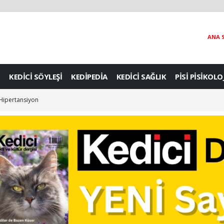
ANA 
KEDİCİ SÖYLEŞİ
KEDİPEDİA
KEDİCİ SAĞLIK
PİSİ PİSİKOLO
: Hipertansiyon