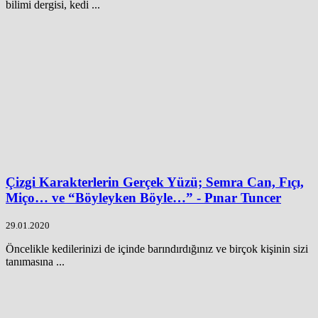
bilimi dergisi, kedi ...
Çizgi Karakterlerin Gerçek Yüzü; Semra Can, Fıçı,
Miço… ve “Böyleyken Böyle…” - Pınar Tuncer
29.01.2020
Öncelikle kedilerinizi de içinde barındırdığınız ve birçok kişinin sizi
tanımasına ...