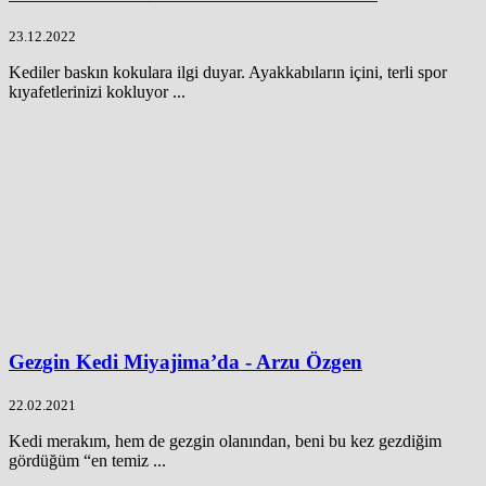
23.12.2022
Kediler baskın kokulara ilgi duyar. Ayakkabıların içini, terli spor
kıyafetlerinizi kokluyor ...
Gezgin Kedi Miyajima’da - Arzu Özgen
22.02.2021
Kedi merakım, hem de gezgin olanından, beni bu kez gezdiğim
gördüğüm “en temiz ...