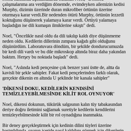
çalışmalarıma ara verdiğim dönemde, evimdeyken ailemizin kedisi
Murphy, dizimin üzerinde duran mikrofiber örtünün üzerine
oturmaya karar verdi.Bir nedenden ötürü Murphy, örtünün lezzetli
koktuğunu düşünerek yalamaya karar verdi. Örtüyü yalamaya
başladığın ise dili kumaşın ilmiklerine sıkıştı" dedi.
Noel, "Öncelikle nasıl oldu da dili takılıp kaldı diye düşünmeme
neden oldu. Kedilerin dillerinin zımpara kağıdı gibi olduğunu
düşünürdüm. Laboratuvara döndüm, bir şekilde dondurucumuzda
bir kedi dili vardı ve bu dile mikroskop altında biraz daha yakından
baktım. Herşey bu noktada başladı" dedi.
Noel, "Aslında kedi pençesine çok benzer yani üstte de, altta da
kavisli bir şekle sahipler. Fakat kedi pençelerinden farklı olarak,
gerçekte dikenin en altında U şeklinde bir kanala sahipler"
'DİKENSİ DOKU, KEDİLERİN KENDiSİNİ
TEMİZLEYEBİLMESİNDE KİLİT ROL OYNUYOR'
Noel, dikensi dokunun, tükürük salgısının kalın tüy tabakasından
deriye doğru iletimini sağlamak suretiyle kedilerin kendilerini
temizleyebilmesinde kilit bir rol oynadığına inanmakta.
Bir deney gerçekleştirmek için kedinin dilini tüyleri üzerine
bastırdığında, sıvının içeride nasıl kaldığını görmek için dikenlerin