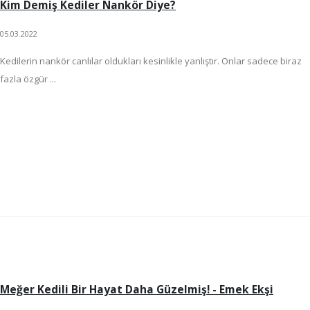
Kim Demiş Kediler Nankör Diye?
05.03.2022
Kedilerin nankör canlılar oldukları kesinlikle yanlıştır. Onlar sadece biraz
fazla özgür ...
Meğer Kedili Bir Hayat Daha Güzelmiş! - Emek Ekşi