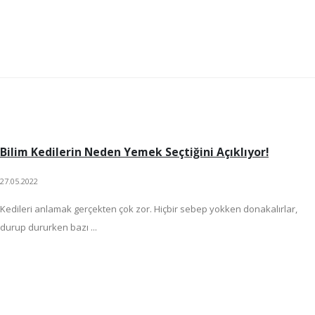
Bilim Kedilerin Neden Yemek Seçtiğini Açıklıyor!
27.05.2022
Kedileri anlamak gerçekten çok zor. Hiçbir sebep yokken donakalırlar,
durup dururken bazı ...