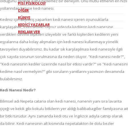
olduğunu görmek paha biçilemez bir deneyim. Onu mutlu etmenin en hızlı
PİSİ PİSİKOLOJİ
yollarından biriyse kedi nanesi.
DİĞER
KÜNYE
Kediniz için alışveriş yaparken kedi nanesi içeren oyuncuklarla
KEDİCİ YAZARLAR
karşılaşabilir, internetteki sayısız videoda kedilerin kedi nanesine
REKLAM VER
verdikleri sevimli tepkileri izleyebilir ve farklı kişilerden kedilerin yeni
eşyalarına daha kolay alışmaları için kedi nanesi kullanmaya yönelik
tavsiyeleri duyabilirsiniz. Bu kadar sık karşılaşılması kedi nanesiyle ilgili
çok sayıda sorunun sorulmasına da neden oluyor. "Kedi nanesi nedir?",
"Kedi nanesinin kediler üzerinde nasıl bir etkisi vardır?" ve "Kedi nanesini
kedime nasıl vermeliyim?" gibi soruların yanıtlarını yazımızın devamında
bulabilirsiniz.
Kedi Nanesi Nedir?
Bilimsel adı Nepeta cataria olan kedi nanesi, nanenin yanı sıra lavanta
çiçeği ve kekik gibi kokulu bitkilerin yer aldığı ballıbabagiller familyasına ait
bir bitki türüdür. Aynı zamanda kedi otu ve İngilizce adıyla catnip olarak
da bilinir. Kedi nanesinin alt kısmında nepetalakton ile dolu bezler