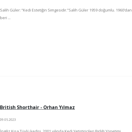
Salih Güler: “Kedi Estetiğin Simgesidir.”Salih Güler 1959 doğumlu. 1960’dan
beri ...
British Shorthair - Orhan Yılmaz
09.05.2023
İngiliz Kısa Tüylü kedisi, 2001 yılında Kedi Yetiştiricileri Birliği Yönetimi