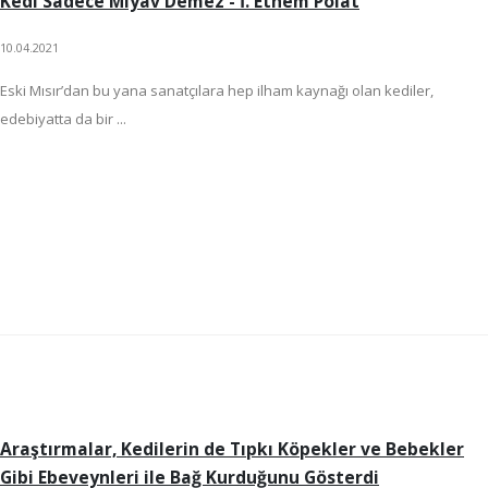
Kedi Sadece Miyav Demez - İ. Ethem Polat
10.04.2021
Eski Mısır’dan bu yana sanatçılara hep ilham kaynağı olan kediler,
edebiyatta da bir ...
Araştırmalar, Kedilerin de Tıpkı Köpekler ve Bebekler
Gibi Ebeveynleri ile Bağ Kurduğunu Gösterdi