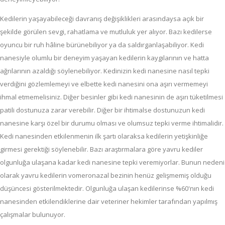
Kedilerin yaşayabileceği davranış değişiklikleri arasındaysa açık bir
şekilde görülen sevgi, rahatlama ve mutluluk yer alıyor. Bazı kedilerse
oyuncu bir ruh hâline bürünebiliyor ya da saldırganlaşabiliyor. Kedi
nanesiyle olumlu bir deneyim yaşayan kedilerin kaygılarının ve hatta
ağrılarının azaldığı söylenebiliyor. Kedinizin kedi nanesine nasıl tepki
verdiğini gözlemlemeyi ve elbette kedi nanesini ona aşırı vermemeyi
ihmal etmemelisiniz. Diğer besinler gibi kedi nanesinin de aşırı tüketilmesi
patili dostunuza zarar verebilir. Diğer bir ihtimalse dostunuzun kedi
nanesine karşı özel bir durumu olması ve olumsuz tepki verme ihtimalidir.
Kedi nanesinden etkilenmenin ilk şartı olaraksa kedilerin yetişkinliğe
girmesi gerektiği söylenebilir. Bazı araştırmalara göre yavru kediler
olgunluğa ulaşana kadar kedi nanesine tepki veremiyorlar. Bunun nedeni
olarak yavru kedilerin vomeronazal bezinin henüz gelişmemiş olduğu
düşüncesi gösterilmektedir. Olgunluğa ulaşan kedilerinse %60'nın kedi
nanesinden etkilendiklerine dair veteriner hekimler tarafından yapılmış
çalışmalar bulunuyor.