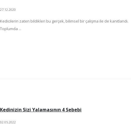
27.12.2020
Kedicilerin zaten bildikleri bu gerçek, bilimsel bir çalışma ile de kanıtlandı.
Toplumda ...
Kedinizin Sizi Yalamasının 4 Sebebi
02.05.2022