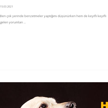
15.03.2021
Ben çok yerinde benzetmeler yaptığımı düșünürken hem de keyifli keyifli
gelen yorumları ...