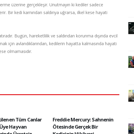
r verme üzerine gerçekleşir. Unutmayın ki kediler sadece
rir. Bir kedi karnından saldırıya uğrarsa, ilkel kese hayati
ıradır. Bugün, hareketlilik ve saldırıdan korunma dışında evcil
lmak için avlandıklarından, kedilerin hayatta kalmasında hayati
 kese olmamasıdır.
kilenen Tüm Canlar
Freddie Mercury: Sahnenin
Üye Hayvan
Ötesinde Gerçek Bir
rinde Ücretsiz
Kedicinin Hikâyesi