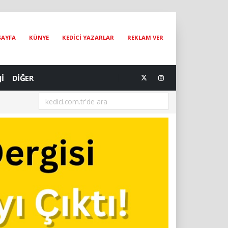
SAYFA
KÜNYE
KEDİCİ YAZARLAR
REKLAM VER
Jİ
DİĞER
[05.08.2026] Bir Hayat Kurtarmak Bir Hayat Kurtarmaktır