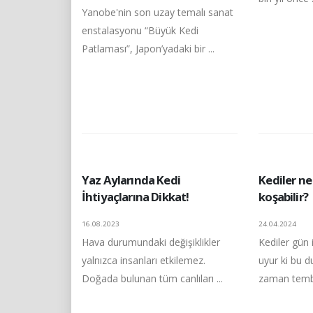
Yanobe'nin son uzay temalı sanat
enstalasyonu “Büyük Kedi
Patlaması”, Japon’yadaki bir ...
Yaz Aylarında Kedi
Kediler ne
İhtiyaçlarına Dikkat!
koşabilir?
16.08.2023
24.04.2024
Hava durumundaki değişiklikler
Kediler gün 
yalnızca insanları etkilemez.
uyur ki bu 
Doğada bulunan tüm canlıları ...
zaman tembe