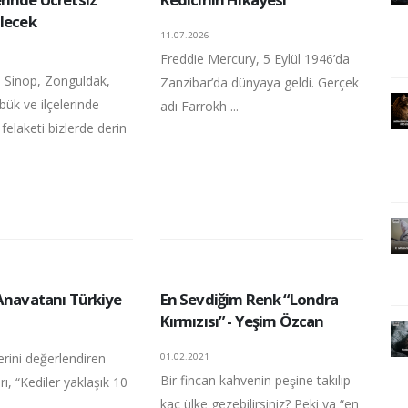
ilecek
11.07.2026
Freddie Mercury, 5 Eylül 1946’da
 Sinop, Zonguldak,
Zanzibar’da dünyaya geldi. Gerçek
bük ve ilçelerinde
adı Farrokh ...
felaketi bizlerde derin
 Anavatanı Türkiye
En Sevdiğim Renk “Londra
Kırmızısı” - Yeşim Özcan
rini değerlendiren
01.02.2021
Bir fincan kahvenin peşine takılıp
rı, “Kediler yaklaşık 10
kaç ülke gezebilirsiniz? Peki ya “en
..