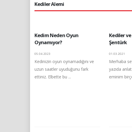
Kediler Alemi
Kedim Neden Oyun
Kediler ve
Oynamıyor?
Şentürk
05.04.2023
01.03.2021
Kedinizin oyun oynamadığını ve
Merhaba sevg
uzun saatler uyuduğunu fark
yazıda anla
ettiniz. Elbette bu ...
eminim birç