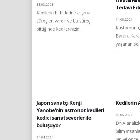
31.03.2023
Tedavi Ed
Kedilerin birbirlerine alışma
14.08.2021
süreçleri vardır ve bu süreç
Kastamonu,
bittiğinde kedilerinizin ...
Bartın, Kara
yaşanan sel 
...
Japon sanatçı Kenji
Kedilerin
Yanobe'nin astronot kedileri
19.06.2021
kedici sanatseverler ile
DNA analizle
buluşuyor
bilim insanla
24.04.2024
bin yıl önce .