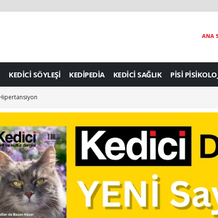
ANA 
KEDİCİ SÖYLEŞİ
KEDİPEDİA
KEDİCİ SAĞLIK
PİSİ PİSİKOLO
: Hipertansiyon