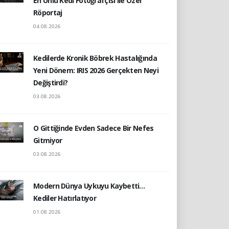
En Ünlü Kedi Fotoğrafçısı ile Özel
Röportaj
04.08.2026
Kedilerde Kronik Böbrek Hastalığında
Yeni Dönem: IRIS 2026 Gerçekten Neyi
Değiştirdi?
03.08.2026
O Gittiğinde Evden Sadece Bir Nefes
Gitmiyor
03.08.2026
Modern Dünya Uykuyu Kaybetti…
Kediler Hatırlatıyor
01.08.2026