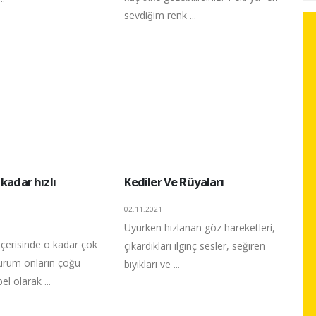
sevdiğim renk ...
 kadar hızlı
Kediler Ve Rüyaları
02.11.2021
Uyurken hızlanan göz hareketleri,
içerisinde o kadar çok
çıkardıkları ilginç sesler, seğiren
durum onların çoğu
bıyıkları ve ...
l olarak ...