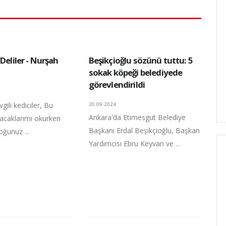
 Deliler - Nurşah
Beşikçioğlu sözünü tuttu: 5
sokak köpeği belediyede
görevlendirildi
ili kediciler, Bu
20.09.2024
Ankara'da Etimesgut Belediye
tacaklarımı okurken
Başkanı Erdal Beşikçioğlu, Başkan
oğunuz ...
Yardımcısı Ebru Keyvan ve ...