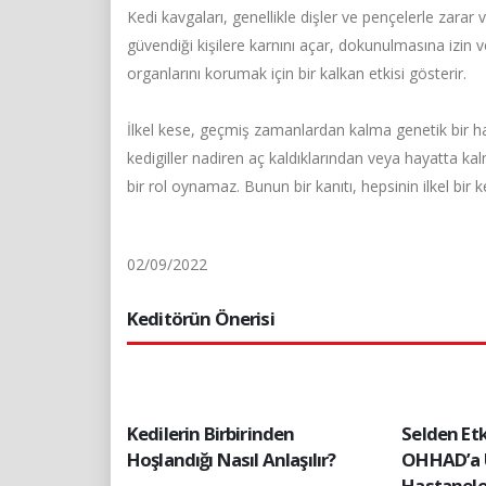
Kedi kavgaları, genellikle dişler ve pençelerle zara
güvendiği kişilere karnını açar, dokunulmasına izin ve
organlarını korumak için bir kalkan etkisi gösterir.
İlkel kese, geçmiş zamanlardan kalma genetik bir hat
kedigiller nadiren aç kaldıklarından veya hayatta ka
bir rol oynamaz. Bunun bir kanıtı, hepsinin ilkel bir
02/09/2022
Keditörün Önerisi
Kedilerin Birbirinden
Selden Et
Hoşlandığı Nasıl Anlaşılır?
OHHAD’a 
Hastanele