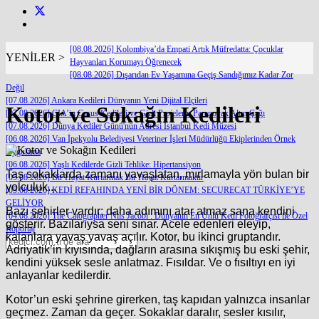
[08.08.2026] Kolombiya’da Empati Artık Müfredatta: Çocuklar
YENİLER >
Hayvanları Korumayı Öğrenecek
[08.08.2026] Dışarıdan Ev Yaşamına Geçiş Sandığımız Kadar Zor
Değil
[07.08.2026] Ankara Kedileri Dünyanın Yeni Dijital Elçileri
Kotor ve Sokağın Kedileri
[07.08.2026] CIA’in Casus Kedileri ve Gizli Projelerin Paranoyak Altın Çağı
[07.08.2026] Dünya Kediler Günü'nün Adresi İstanbul Kedi Müzesi
[06.08.2026] Van İpekyolu Belediyesi Veteriner İşleri Müdürlüğü Ekiplerinden Örnek
Uygulama
[06.08.2026] Yaşlı Kedilerde Gizli Tehlike: Hipertansiyon
Taş sokaklarda zamanı yavaşlatan, mırlamayla yön bulan bir
[05.08.2026] Bir Hayat Kurtarmak Bir Hayat Kurtarmaktır
yolculuk...
[05.08.2026] KEDİ REFAHINDA YENİ BİR DÖNEM: SECURECAT TÜRKİYE’YE
GELİYOR
Bazı şehirler vardır; daha adımını atar atmaz sana kendini
[04.08.2026] The Catographer Nils Jacobi : Dünyanın En Ünlü Kedi Fotoğrafçısı ile Özel
gösterir. Bazılarıysa seni sınar. Acele edenleri eleyip,
Röportaj
kalanlara yavaş yavaş açılır. Kotor, bu ikinci gruptandır.
Adriyatik’in kıyısında, dağların arasına sıkışmış bu eski şehir,
kendini yüksek sesle anlatmaz. Fısıldar. Ve o fısıltıyı en iyi
anlayanlar kedilerdir.
Kotor’un eski şehrine girerken, taş kapıdan yalnızca insanlar
geçmez. Zaman da geçer. Sokaklar daralır, sesler kısılır,