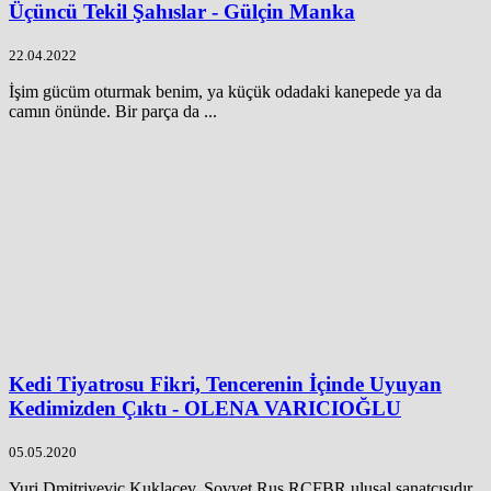
Üçüncü Tekil Şahıslar - Gülçin Manka
22.04.2022
İşim gücüm oturmak benim, ya küçük odadaki kanepede ya da
camın önünde. Bir parça da ...
Kedi Tiyatrosu Fikri, Tencerenin İçinde Uyuyan
Kedimizden Çıktı - OLENA VARICIOĞLU
05.05.2020
Yuri Dmitriyeviç Kuklaçev, Sovyet Rus RCFBR ulusal sanatçısıdır.