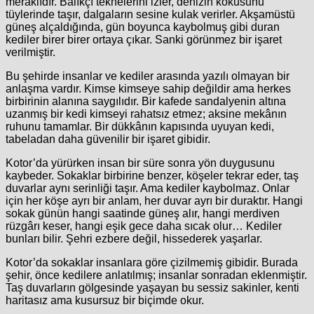
meraklıdır. Balıkçı teknelerini izler, denizin kokusunu
tüylerinde taşır, dalgaların sesine kulak verirler. Akşamüstü
güneş alçaldığında, gün boyunca kaybolmuş gibi duran
kediler birer birer ortaya çıkar. Sanki görünmez bir işaret
verilmiştir.
Bu şehirde insanlar ve kediler arasında yazılı olmayan bir
anlaşma vardır. Kimse kimseye sahip değildir ama herkes
birbirinin alanına saygılıdır. Bir kafede sandalyenin altına
uzanmış bir kedi kimseyi rahatsız etmez; aksine mekânın
ruhunu tamamlar. Bir dükkânın kapısında uyuyan kedi,
tabeladan daha güvenilir bir işaret gibidir.
Kotor’da yürürken insan bir süre sonra yön duygusunu
kaybeder. Sokaklar birbirine benzer, köşeler tekrar eder, taş
duvarlar aynı serinliği taşır. Ama kediler kaybolmaz. Onlar
için her köşe ayrı bir anlam, her duvar ayrı bir duraktır. Hangi
sokak günün hangi saatinde güneş alır, hangi merdiven
rüzgârı keser, hangi eşik gece daha sıcak olur… Kediler
bunları bilir. Şehri ezbere değil, hissederek yaşarlar.
Kotor’da sokaklar insanlara göre çizilmemiş gibidir. Burada
şehir, önce kedilere anlatılmış; insanlar sonradan eklenmiştir.
Taş duvarların gölgesinde yaşayan bu sessiz sakinler, kenti
haritasız ama kusursuz bir biçimde okur.