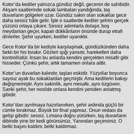
Kotor’da kediler yalnızca gündüz değil, gecenin de sahibidir.
Akşam saatlerinde sokak lambaları yandığında, taş
duvarların gölgeleri uzar. Gündüz sakin olan sokaklar gece
daha sessiz hâle gelir. İşte o saatlerde kediler şehrin gerçek
yüzünü ortaya çıkarır. Sessiz adımlarla dolaşır, boş
meydanları geçer, kapalı dükkânların önünde durup etrafı
dinlerler. Şehir uyurken, kediler uyanıktır.
Gece Kotor’da bir kediyle karşılaşmak, gündüzkünden daha
farklı bir his bırakır. Gözleri ışığı yansıtır, hareketleri daha
kontrollüdür. İnsan bu anlarda kendini gerçekten misafir gibi
hisseder. Çünkü şehir, artık tamamen onlara aittir.
Kotor’un duvarları kalındır, taşları eskidir. Yüzyıllar boyunca
sayısız ayak bu sokaklardan geçmiştir. Ama kedilerin bakışı
değişmemiştir. Aynı sakinlik, aynı mesafe, aynı özgüven.
Sanki şehir, her nesilde onlara kendini yeniden anlatmış
gibidir.
Kotor’dan ayrılmaya hazırlanırken, şehir ardında güçlü bir
cümle bırakmaz. Büyük bir final yapmaz. Onun vedası da
gelişi gibidir: sessiz. Limana doğru yürürken, taş duvarların
dibinde yine bir kedi görürsünüz. Yanından geçersiniz. O
belki başını kaldırır, belki kaldırmaz.