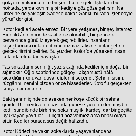
gökyüzü yukarıda ince bir şerit hâline gelir. İşte tam bu
noktada, yerde kıvrılmış bir kediyle göz göze gelirsin. Ne
ürker ne de yaklaşır. Sadece bakar. Sanki “burada işler böyle
yürür” der gibi.
Kotor kedileri acele etmez. Bir yere yetişmez, bir şey istemez.
Bir dükkânın önünde saatlerce oturabilir, bir pencere
pervazında günü izleyerek geçirebilirler. İnsanların
koşuşturması onların ritmini bozmaz; aksine, onlar şehrin
gerçek ritmini belirler. Bu yüzden Kotor’da yürürken insan
farkında olmadan yavaşlar.
Taş sokakların serinliği, yaz sıcağında kediler için doğal bir
sığınaktır. Öğle saatlerinde gölgeyi, akşamüstü hâlâ
sıcaklığını koruyan duvar diplerini seçerler. Şehrin ısısını,
rüzgârını, nemini bizden önce hissederler. Kotor’u gerçekten
tanıyanlar onlardır.
Eski şehrin içinde dolaşırken her köşe küçük bir sahne
gibidir. Bir merdivenin başında güneşe yüzünü dönmüş bir
kedi, sur dibinde birbirine sokulmuş iki kardeş, dar bir geçitte
uyuklayan yavrular… Hiçbiri poz vermez ama hepsi oraya
aittir. Kediler burada süs değil; hafızadır.
Kotor Körfezi’ne yakın sokaklarda yaşayanlar daha