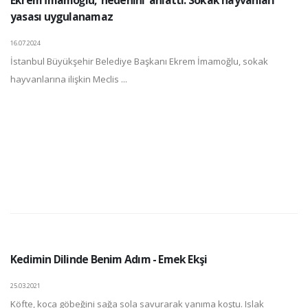
yasası uygulanamaz
16.07.2024
İstanbul Büyükşehir Belediye Başkanı Ekrem İmamoğlu, sokak
hayvanlarına ilişkin Meclis ...
Kedimin Dilinde Benim Adım - Emek Ekşi
25.03.2021
Köfte, koca göbeğini sağa sola savurarak yanıma koştu. Islak