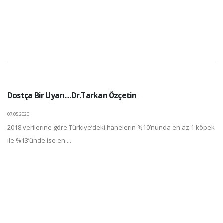
Dostça Bir Uyarı…Dr.Tarkan Özçetin
07.05.2020
2018 verilerine göre Türkiye’deki hanelerin %10’nunda en az 1 köpek
ile %13’ünde ise en ...