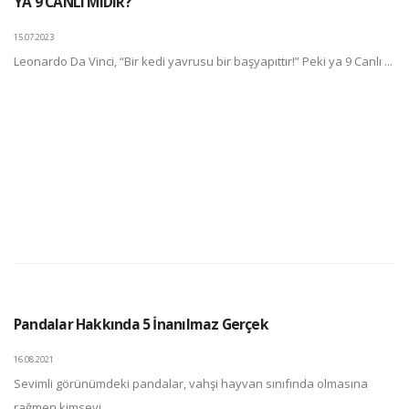
YA 9 CANLI MIDIR?
15.07.2023
Leonardo Da Vinci, “Bir kedi yavrusu bir başyapıttır!” Peki ya 9 Canlı ...
Pandalar Hakkında 5 İnanılmaz Gerçek
16.08.2021
Sevimli görünümdeki pandalar, vahşi hayvan sınıfında olmasına
rağmen kimseyi ...