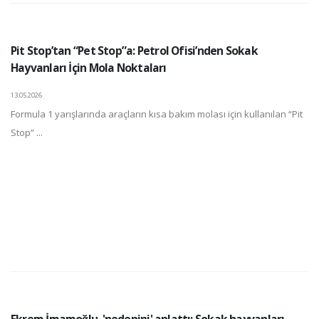
Pit Stop’tan “Pet Stop”a: Petrol Ofisi’nden Sokak
Hayvanları İçin Mola Noktaları
13.05.2026
Formula 1 yarışlarında araçların kısa bakım molası için kullanılan “Pit
Stop” ...
Ekrem İmamoğlu, 'nedenini' anlattı: Sokak hayvanları