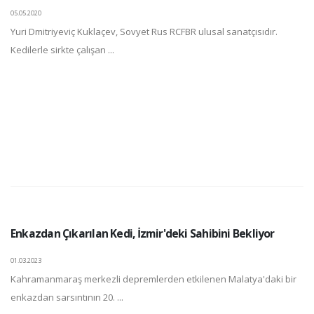
05.05.2020
Yuri Dmitriyeviç Kuklaçev, Sovyet Rus RCFBR ulusal sanatçısıdır.
Kedilerle sirkte çalışan ...
Enkazdan Çıkarılan Kedi, İzmir'deki Sahibini Bekliyor
01.03.2023
Kahramanmaraş merkezli depremlerden etkilenen Malatya'daki bir
enkazdan sarsıntının 20. ...