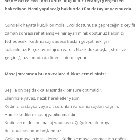
sizde! Bizce evcil dostunuz, küçük bir terapiyi gerçekten
hakediyor. Nasıl yapılacağı hakkında tüm detaylar yazımızda..
Gündelik hayata küçük bir mola! Evcil dostunuzla geçireceğiniz keyifli
zaman sonrası rahatlamış ve mırlayan minik dostunuz kalbinizi
fethedecek.. Kedi masajı sadece kasları gevşetmek için
kullanılmaz. Birçok avantajı da vardır: Nazik dokunuşlar, stres ve
gerginliği azaltmada da önemli bir rol oynar.
Masaj sırasında bu noktalara dikkat etmelisiniz;
Beş ila on beş dakika arasındaki bir süre optimaldir.
Ellerinizle yavaş, nazik hareketler yapın.
Kediniz hastaysa veya cilt sorunları varsa masajdan kaçının.
Hamile kedilere masaj yapılmamalıdır.
Kedinizin midesine masaj yapmayın. Çoğu kedicik oraya
dokunulmasından hoşlanmaz.
Gelelim masajın inceliklerine.. Kedinize masaj yapmak için doğru