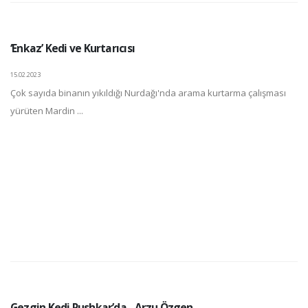
‘Enkaz’ Kedi ve Kurtarıcısı
15.02.2023
Çok sayıda binanın yıkıldığı Nurdağı'nda arama kurtarma çalışması
yürüten Mardin ...
Gezgin Kedi Pushkar’da - Arzu Özgen