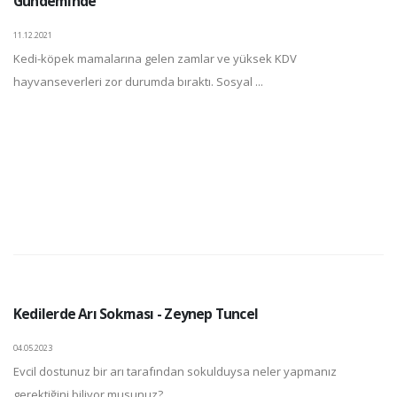
Gündeminde
11.12.2021
Kedi-köpek mamalarına gelen zamlar ve yüksek KDV
hayvanseverleri zor durumda bıraktı. Sosyal ...
Kedilerde Arı Sokması - Zeynep Tuncel
04.05.2023
Evcil dostunuz bir arı tarafından sokulduysa neler yapmanız
gerektiğini biliyor musunuz? ...