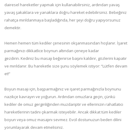
dairesel hareketler yapmak için kullanabilirsiniz, ardından yavaş
yavaş şakaklara ve yanaklara doğru hareket edebilirsiniz. Bebeğiniz
rahatça mırıldanmaya başladığında, her şeyi doğru yapıyorsunuz
demektir.
Hemen hemen tüm kediler çenesinin okşanmasından hoşlanır. İşaret
parmağınızı dikkatlice boynun altından çeneye kadar
gezdirin. Kediniz bu masajı beğenirse başını kaldırır, gözlerini kapatır
ve mırıldanır. Bu hareketle size şunu söylemek istiyor: “Lütfen devam
et!”
Boyun masajı için, başparmağınız ve işaret parmağınızla boynunu
nazikçe kavrayın ve yoğurun. Ardından omuzlara geçin, çünkü
kediler de omuz gerginliğinden muzdariptir ve ellerinizin rahatlatıcı
hareketlerinin tadını çıkarmak isteyebilir. Ancak dikkat tüm kediler
boyun veya omuz masajını sevmez. Evcil dostunuzun beden dilini
yorumlayarak devam etmelisiniz.