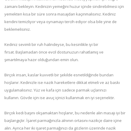
zamanı bekleyin. Kedinizin yemeğini huzur içinde sindirebilmesi için
yemekten kısa bir süre sonra masajdan kaçınmalısınız. Kediniz
kendini temizliyor veya oynamayı tercih ediyor olsa bile yine de
beklemelisiniz.
Kediniz sevimli bir ruh halindeyse, bu kesinlikle iyi bir
fırsat. Başlamadan önce evcil dostunuzun rahatlamış ve
şımartılmaya hazır olduğundan emin olun.
Birçok insan, kaslar kuvvetli bir şekilde esnetildiğinde bundan
hoşlanır. Kedinizle ise nazik hareketlere dikkat etmeli ve az baskı
uygulamalısınız. Yüz ve kafa için sadece parmak uçlarınızı
kullanın. Gövde için ise avuç içinizi kullanmak en iyi seçenektir.
Birçok kedi başını okşamaktan hoşlanır, bu nedenle alın masajı iyi bir
başlangıçtır. İşaret parmağınızla alnının ortasını nazikçe daire içine
alın. Ayrıca her iki işaret parmağınızı da gözlerin üzerinde nazik