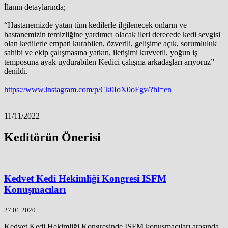
İlanın detaylarında;
“Hastanemizde yatan tüm kedilerle ilgilenecek onların ve
hastanemizin temizliğine yardımcı olacak ileri derecede kedi sevgisi
olan kedilerle empati kurabilen, özverili, gelişime açık, sorumluluk
sahibi ve ekip çalışmasına yatkın, iletişimi kuvvetli, yoğun iş
temposuna ayak uydurabilen Kedici çalışma arkadaşları arıyoruz”
denildi.
https://www.instagram.com/p/Ck0IoX0oFgv/?hl=en
11/11/2022
Keditörün Önerisi
Kedvet Kedi Hekimliği Kongresi ISFM
Konuşmacıları
27.01.2020
Kedvet Kedi Hekimliği Kongresinde ISFM konuşmacıları arasında