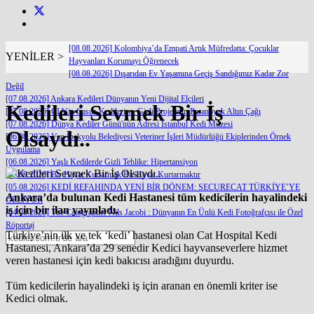
[08.08.2026] Kolombiya’da Empati Artık Müfredatta: Çocuklar
YENİLER >
Hayvanları Korumayı Öğrenecek
[08.08.2026] Dışarıdan Ev Yaşamına Geçiş Sandığımız Kadar Zor
Değil
[07.08.2026] Ankara Kedileri Dünyanın Yeni Dijital Elçileri
Kedileri Sevmek Bir İş
[07.08.2026] CIA’in Casus Kedileri ve Gizli Projelerin Paranoyak Altın Çağı
[07.08.2026] Dünya Kediler Günü'nün Adresi İstanbul Kedi Müzesi
Olsaydı..
[06.08.2026] Van İpekyolu Belediyesi Veteriner İşleri Müdürlüğü Ekiplerinden Örnek
Uygulama
[06.08.2026] Yaşlı Kedilerde Gizli Tehlike: Hipertansiyon
[05.08.2026] Bir Hayat Kurtarmak Bir Hayat Kurtarmaktır
[05.08.2026] KEDİ REFAHINDA YENİ BİR DÖNEM: SECURECAT TÜRKİYE’YE
Ankara’da bulunan Kedi Hastanesi tüm kedicilerin hayalindeki
GELİYOR
iş için bir ilan yayınladı.
[04.08.2026] The Catographer Nils Jacobi : Dünyanın En Ünlü Kedi Fotoğrafçısı ile Özel
Röportaj
Türkiye’nin ilk ve tek ‘kedi’ hastanesi olan Cat Hospital Kedi
Hastanesi, Ankara’da 29 senedir Kedici hayvanseverlere hizmet
veren hastanesi için kedi bakıcısı aradığını duyurdu.
Tüm kedicilerin hayalindeki iş için aranan en önemli kriter ise
Kedici olmak.