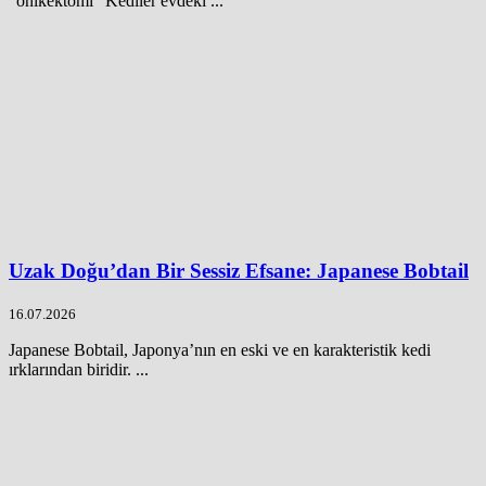
“onikektomi” Kediler evdeki ...
Uzak Doğu’dan Bir Sessiz Efsane: Japanese Bobtail
16.07.2026
Japanese Bobtail, Japonya’nın en eski ve en karakteristik kedi
ırklarından biridir. ...