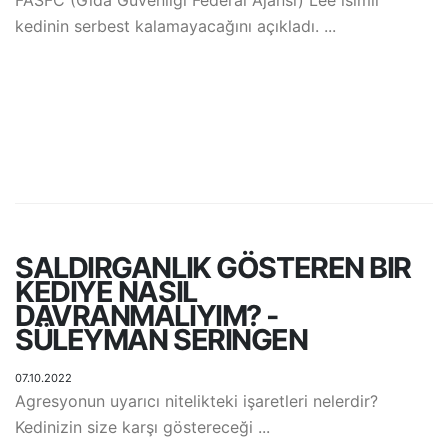
FASFC (Gıda Güvenliği Federal Ajansı) Lee isimli
kedinin serbest kalamayacağını açıkladı. ...
SALDIRGANLIK GÖSTEREN BIR
KEDIYE NASIL
DAVRANMALIYIM? -
SÜLEYMAN SERINGEN
07.10.2022
Agresyonun uyarıcı nitelikteki işaretleri nelerdir?
Kedinizin size karşı göstereceği ...