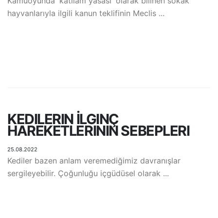
Kamuoyunda 'katliam yasası' olarak bilinen sokak
hayvanlarıyla ilgili kanun teklifinin Meclis ...
KEDILERIN İLGINÇ
HAREKETLERININ SEBEPLERI
25.08.2022
Kediler bazen anlam veremediğimiz davranışlar
sergileyebilir. Çoğunluğu içgüdüsel olarak ...