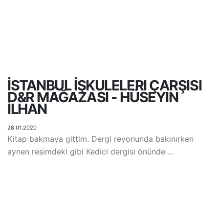
İSTANBUL İŞKULELERI ÇARŞISI
D&R MAĞAZASI - HÜSEYIN
İLHAN
28.01.2020
Kitap bakmaya gittim. Dergi reyonunda bakınırken
aynen resimdeki gibi Kedici dergisi önünde ...