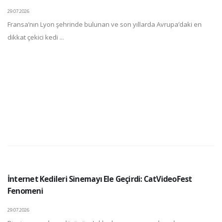
29.07.2026
Fransa’nın Lyon şehrinde bulunan ve son yıllarda Avrupa’daki en
dikkat çekici kedi ...
İnternet Kedileri Sinemayı Ele Geçirdi: CatVideoFest
Fenomeni
29.07.2026