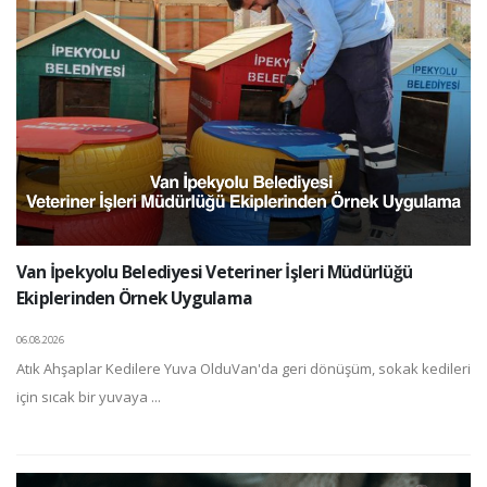
Van İpekyolu Belediyesi Veteriner İşleri Müdürlüğü
Ekiplerinden Örnek Uygulama
06.08.2026
Atık Ahşaplar Kedilere Yuva OlduVan'da geri dönüşüm, sokak kedileri
için sıcak bir yuvaya ...