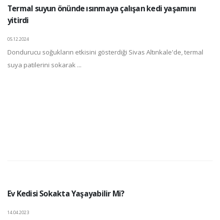
Termal suyun önünde ısınmaya çalışan kedi yaşamını
yitirdi
05.12.2024
Dondurucu soğukların etkisini gösterdiği Sivas Altınkale'de, termal
suya patilerini sokarak ...
Ev Kedisi Sokakta Yaşayabilir Mi?
14.04.2023