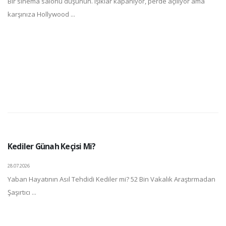
Bir sinema salonu düşünün. Işıklar kapanıyor, perde açılıyor ama
karşınıza Hollywood ...
Kediler Günah Keçisi Mi?
28.07.2026
Yaban Hayatının Asıl Tehdidi Kediler mi? 52 Bin Vakalık Araştırmadan
Şaşırtıcı ...