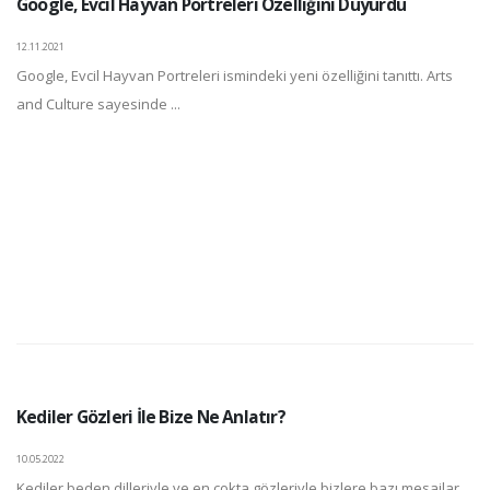
Google, Evcil Hayvan Portreleri Özelliğini Duyurdu
12.11.2021
Google, Evcil Hayvan Portreleri ismindeki yeni özelliğini tanıttı. Arts
and Culture sayesinde ...
Kediler Gözleri İle Bize Ne Anlatır?
10.05.2022
Kediler beden dilleriyle ve en çokta gözleriyle bizlere bazı mesajlar