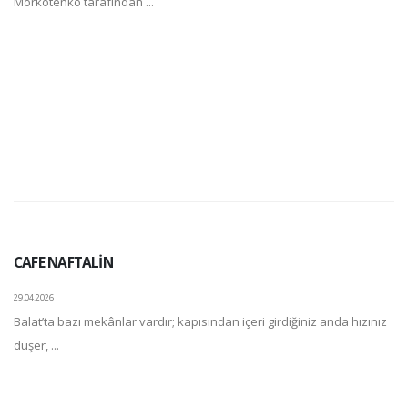
Morkotenko tarafından ...
CAFE NAFTALİN
29.04.2026
Balat’ta bazı mekânlar vardır; kapısından içeri girdiğiniz anda hızınız
düşer, ...