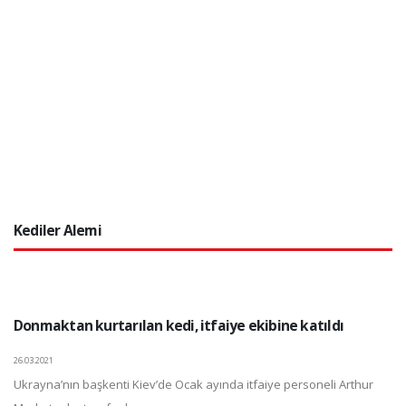
Kediler Alemi
Donmaktan kurtarılan kedi, itfaiye ekibine katıldı
26.03.2021
Ukrayna’nın başkenti Kiev’de Ocak ayında itfaiye personeli Arthur