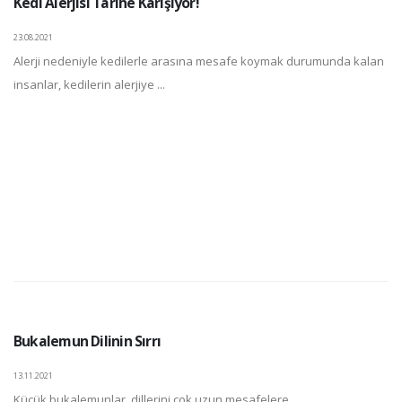
Kedi Alerjisi Tarihe Karışıyor!
23.08.2021
Alerji nedeniyle kedilerle arasına mesafe koymak durumunda kalan
insanlar, kedilerin alerjiye ...
Bukalemun Dilinin Sırrı
13.11.2021
Küçük bukalemunlar, dillerini çok uzun mesafelere