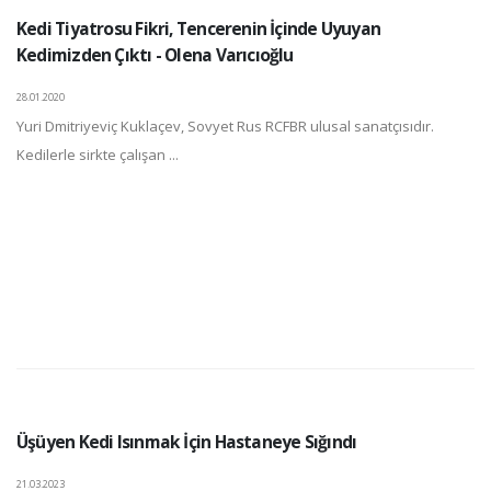
Kedi Tiyatrosu Fikri, Tencerenin İçinde Uyuyan
Kedimizden Çıktı - Olena Varıcıoğlu
28.01.2020
Yuri Dmitriyeviç Kuklaçev, Sovyet Rus RCFBR ulusal sanatçısıdır.
Kedilerle sirkte çalışan ...
Üşüyen Kedi Isınmak İçin Hastaneye Sığındı
21.03.2023