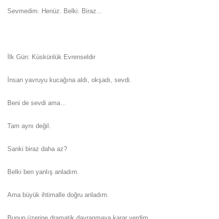
Sevmedim. Henüz. Belki. Biraz...
İlk Gün: Küskünlük Evrenseldir
İnsan yavruyu kucağına aldı, okşadı, sevdi.
Beni de sevdi ama…
Tam aynı değil.
Sanki biraz daha az?
Belki ben yanlış anladım.
Ama büyük ihtimalle doğru anladım.
Bunun üzerine dramatik davranmaya karar verdim.