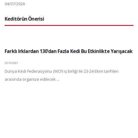
04/07/2026
Keditörün Önerisi
Farklı Irklardan 130’dan Fazla Kedi Bu Etkinlikte Yarışacak
20.10.2021
Dünya Kedi Federasyonu (WCF) iş birliği ile 23-24 Ekim tarihleri
arasında organize edilecek ...