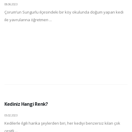
08.06.2023
Çorum’un Sungurlu ilçesindeki bir köy okulunda doğum yapan kedi
ile yavrularına öğretmen ...
Kediniz Hangi Renk?
05.02.2023
Kedilerle ilgili harika şeylerden biri, her kediyi benzersiz kılan çok
çeşitli ...