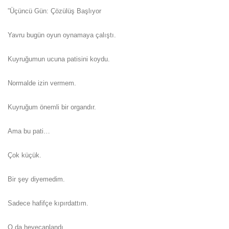
”Üçüncü Gün: Çözülüş Başlıyor
Yavru bugün oyun oynamaya çalıştı.
Kuyruğumun ucuna patisini koydu.
Normalde izin vermem.
Kuyruğum önemli bir organdır.
Ama bu pati…
Çok küçük.
Bir şey diyemedim.
Sadece hafifçe kıpırdattım.
O da heyecanlandı.