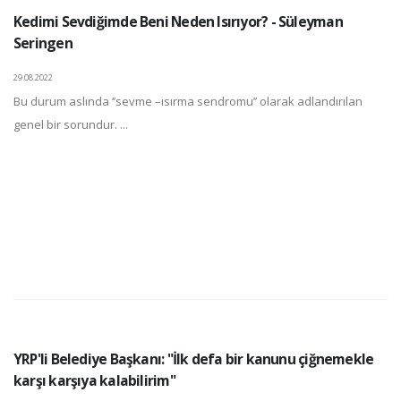
Kedimi Sevdiğimde Beni Neden Isırıyor? - Süleyman
Seringen
29.08.2022
Bu durum aslında ‘’sevme –ısırma sendromu’’ olarak adlandırılan
genel bir sorundur. ...
YRP'li Belediye Başkanı: "İlk defa bir kanunu çiğnemekle
karşı karşıya kalabilirim"