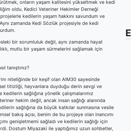
 yürütmek, onların yaşam kalitesini yükseltmek ve kedi
iğim oldu. Kedici Veteriner Hekimler Derneği
projelerle kedilerin yaşam hakkını savundum ve
 Aynı zamanda Kedi Sözlük projesiyle de kedi
şturdum.
E
esleki bir sorumluluk değil, aynı zamanda hayat
lıklı, mutlu bir yaşam sürmelerini sağlamak için
sıl tanıştınız?
vrim niteliğinde bir keşif olan AIM30 sayesinde
sel titizliği, hayvanlara duyduğu derin sevgi ve
 kedilerin sağlığına yönelik çalışmalarımız
 veteriner hekim değil, ancak insan sağlığı alanında
kedilerin sağlığına da büyük katkılar sunmasına vesile
imsel bakış açısı, benim de bu projeye olan inancımı
çımı genişletmemi sağladı ve kedilerin sağlığı için
di. Dostum Miyazaki ile yaptığımız uzun sohbetler,