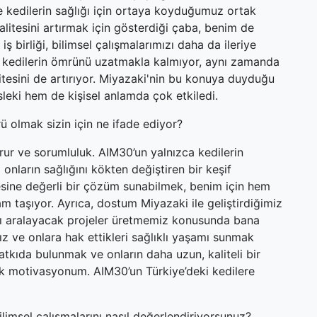
ve kedilerin sağlığı için ortaya koyduğumuz ortak
litesini artırmak için gösterdiği çaba, benim de
 birliği, bilimsel çalışmalarımızı daha da ileriye
a kedilerin ömrünü uzatmakla kalmıyor, aynı zamanda
tesini de artırıyor. Miyazaki'nin bu konuya duyduğu
leki hem de kişisel anlamda çok etkiledi.
ü olmak sizin için ne ifade ediyor?
ur ve sorumluluk. AIM30’un yalnızca kedilerin
nların sağlığını kökten değiştiren bir keşif
esine değerli bir çözüm sunabilmek, benim için hem
am taşıyor. Ayrıca, dostum Miyazaki ile geliştirdiğimiz
 kapı aralayacak projeler üretmemiz konusunda bana
ız ve onlara hak ettikleri sağlıklı yaşamı sunmak
tkıda bulunmak ve onların daha uzun, kaliteli bir
 motivasyonum. AIM30’un Türkiye’deki kedilere
ilimsel çalışmalarını nasıl değerlendiriyorsunuz?