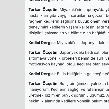
Tarkan Özçetin:
Miyazaki'nin Japonya’da yü
hastalıkları gibi yaygın sorunlarına çözüm
rağmen kedilerin sağlığına büyük önem veren
deneyimini kedilerin yaşam kalitesini artırm
disiplinli çalışmaları ve bilime olan bağlılığı
Kedici Dergisi:
Miyazaki'nin Japonya'daki ked
Tarkan Özçetin:
Japonya’daki kedi sahipler
artırmaya yönelik projeleri benim de Türkiy
motivasyon kaynağı oldu. Kedilere olan sevgi
Kedici Dergisi:
Bu iş birliğinizin geleceğe y
Tarkan Özçetin:
Bu iş birliğimizin yalnızca
inanıyorum. Kedilerin sağlığı ve refahı için 
üretmek bizim en büyük sorumluluğumuz. AIM
hekimlik alanında kedilere yönelik bakım stan