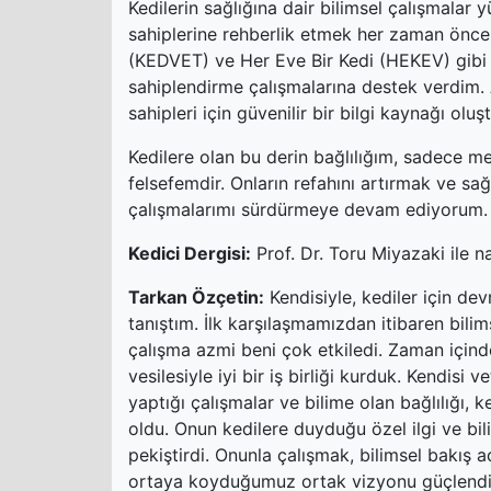
Kedilerin sağlığına dair bilimsel çalışmalar
sahiplerine rehberlik etmek her zaman öncel
(KEDVET) ve Her Eve Bir Kedi (HEKEV) gibi 
sahiplendirme çalışmalarına destek verdim.
sahipleri için güvenilir bir bilgi kaynağı olu
Kedilere olan bu derin bağlılığım, sadece m
felsefemdir. Onların refahını artırmak ve sağ
çalışmalarımı sürdürmeye devam ediyorum.
Kedici Dergisi:
Prof. Dr. Toru Miyazaki ile na
Tarkan Özçetin:
Kendisiyle, kediler için de
tanıştım. İlk karşılaşmamızdan itibaren bilim
çalışma azmi beni çok etkiledi. Zaman içinde
vesilesiyle iyi bir iş birliği kurduk. Kendisi
yaptığı çalışmalar ve bilime olan bağlılığı, 
oldu. Onun kedilere duyduğu özel ilgi ve bil
pekiştirdi. Onunla çalışmak, bilimsel bakış a
ortaya koyduğumuz ortak vizyonu güçlendir