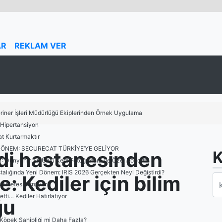
AR
REKLAM VER
riner İşleri Müdürlüğü Ekiplerinden Örnek Uygulama
: Hipertansiyon
t Kurtarmaktır
R DÖNEM: SECURECAT TÜRKİYE’YE GELİYOR
edi hastanesinden
K
: Dünyanın En Ünlü Kedi Fotoğrafçısı ile Özel Röportaj
talığında Yeni Dönem: IRIS 2026 Gerçekten Neyi Değiştirdi?
e: Kediler için bilim
ir Nefes Gitmiyor
i… Kediler Hatırlatıyor
ğu
k
, Köpek Sahipliği mi Daha Fazla?