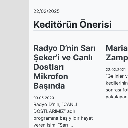
22/02/2025
Keditörün Önerisi
Radyo D’nin Sarı
Mari
Şeker’i ve Canlı
Zampi
Dostları
22.02.2021
Mikrofon
“Gelinler 
kedilerinin
Başında
sonrası fot
yakalayan 
09.05.2020
Radyo D’nin, “CANLI
DOSTLARIMIZ” adlı
programına beş yıldır hayat
veren isim, “Sarı ...