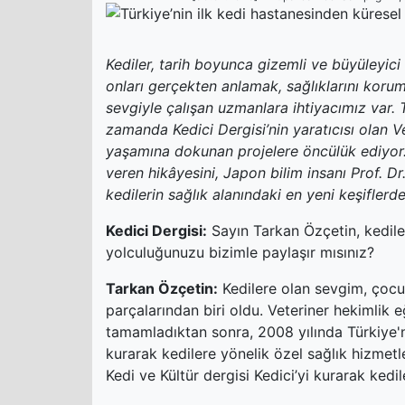
Kediler, tarih boyunca gizemli ve büyüleyici 
onları gerçekten anlamak, sağlıklarını korum
sevgiyle çalışan uzmanlara ihtiyacımız var. T
zamanda Kedici Dergisi’nin yaratıcısı olan Ve
yaşamına dokunan projelere öncülük ediyor. 
veren hikâyesini, Japon bilim insanı Prof. Dr
kedilerin sağlık alanındaki en yeni keşifler
Kedici Dergisi:
Sayın Tarkan Özçetin, kedile
yolculuğunuzu bizimle paylaşır mısınız?
Tarkan Özçetin:
Kedilere olan sevgim, çocuk
parçalarından biri oldu. Veteriner hekimlik 
tamamladıktan sonra, 2008 yılında Türkiye'ni
kurarak kedilere yönelik özel sağlık hizmetl
Kedi ve Kültür dergisi Kedici’yi kurarak kedile