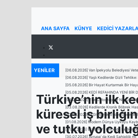
ANA SAYFA
KÜNYE
KEDİCİ YAZARL
YENİLER
[06.08.2026] Van İpekyolu Belediyesi Vete
[06.08.2026] Yaşlı Kedilerde Gizli Tehlike
>
[05.08.2026] Bir Hayat Kurtarmak Bir Haya
[05.08.2026] KEDİ REFAHINDA YENİ Bİ
Türkiye’nin ilk k
[04.08.2026] The Catographer Nils Jacobi 
[03.08.2026] Kedilerde Kronik Böbrek Has
küresel iş birliğin
[03.08.2026] O Gittiğinde Evden Sadece B
[01.08.2026] Modern Dünya Uykuyu Kaybett
ve tutku yolculu
[31.07.2026] Biz Bin Yıl Önce de Kediciydi
[30.07.2026] Avrupa’ da Kedi Sahipliği mi