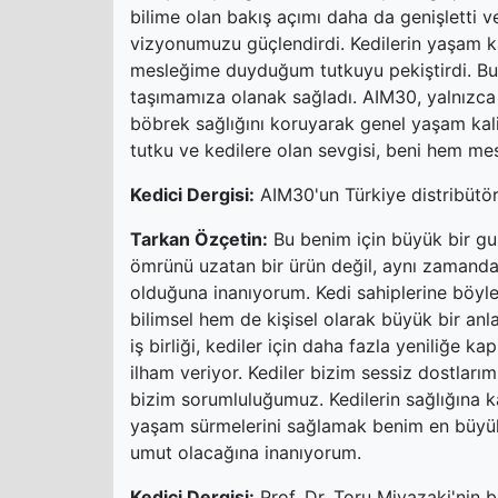
bilime olan bakış açımı daha da genişletti 
vizyonumuzu güçlendirdi. Kedilerin yaşam ka
mesleğime duyduğum tutkuyu pekiştirdi. Bu iş
taşımamıza olanak sağladı. AIM30, yalnızc
böbrek sağlığını koruyarak genel yaşam kali
tutku ve kedilere olan sevgisi, beni hem mes
Kedici Dergisi:
AIM30'un Türkiye distribütör
Tarkan Özçetin:
Bu benim için büyük bir gur
ömrünü uzatan bir ürün değil, aynı zamanda o
olduğuna inanıyorum. Kedi sahiplerine böyl
bilimsel hem de kişisel olarak büyük bir anl
iş birliği, kediler için daha fazla yeniliğe
ilham veriyor. Kediler bizim sessiz dostlarım
bizim sorumluluğumuz. Kedilerin sağlığına ka
yaşam sürmelerini sağlamak benim en büyük
umut olacağına inanıyorum.
Kedici Dergisi:
Prof. Dr. Toru Miyazaki'nin b