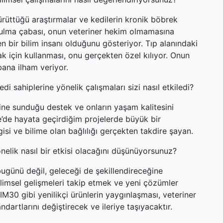
rüttüğü araştırmalar ve kedilerin kronik böbrek
 bulma çabası, onun veteriner hekim olmamasına
 bir bilim insanı olduğunu gösteriyor. Tıp alanındaki
ak için kullanması, onu gerçekten özel kılıyor. Onun
 bana ilham veriyor.
i sahiplerine yönelik çalışmaları sizi nasıl etkiledi?
ine sunduğu destek ve onların yaşam kalitesini
e’de hayata geçirdiğim projelerde büyük bir
si ve bilime olan bağlılığı gerçekten takdire şayan.
önelik nasıl bir etkisi olacağını düşünüyorsunuz?
 bugünü değil, geleceği de şekillendireceğine
bilimsel gelişmeleri takip etmek ve yeni çözümler
30 gibi yenilikçi ürünlerin yaygınlaşması, veteriner
dartlarını değiştirecek ve ileriye taşıyacaktır.