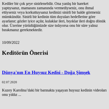
Kediler bir çok şeye sinirlenebilir. Ona yanlış bir hareket
yaptıysanız, mamasını zamanında vermediyseniz, onu ihmal
ettiyseniz veya korkuttuysanız kedinizi sinirli bir halde görmeniz
mümkündür. Sinirli bir kedinin tüm duyuları hedeflerine göre
ayarlanır; gözler iyice açılır, kulaklar ileri, bıyıklar ileri doğru dönük
olur. Üzerine yürüdüğünüzde size tıslıyorsa onu bir süre yalnız
bırakmanız gerekmektedir.
10/09/2022
Keditörün Önerisi
Dünya'nın En Huysuz Kedisi - Doğa Şimşek
02.07.2020
Kuzey Karolina’daki bir barınakta yaşayan huysuz kedinin videoları
onu yıldız ...