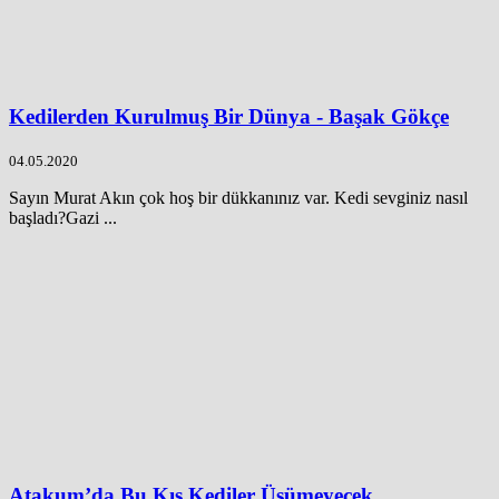
Kedilerden Kurulmuş Bir Dünya - Başak Gökçe
04.05.2020
Sayın Murat Akın çok hoş bir dükkanınız var. Kedi sevginiz nasıl
başladı?Gazi ...
Atakum’da Bu Kış Kediler Üşümeyecek