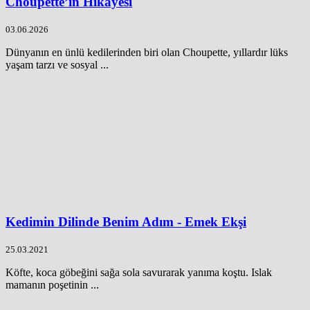
Choupette’in Hikayesi
03.06.2026
Dünyanın en ünlü kedilerinden biri olan Choupette, yıllardır lüks
yaşam tarzı ve sosyal ...
Kedimin Dilinde Benim Adım - Emek Ekşi
25.03.2021
Köfte, koca göbeğini sağa sola savurarak yanıma koştu. Islak
mamanın poşetinin ...