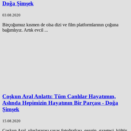
Doğa Şimşek
03.08.2020
Birçoğumuz kısmen de olsa dizi ve film platformlarının çoğuna
bağımlıyız. Artık evcil ...
Coşkun Aral Anlattı: Tüm Canlılar Hayatımın,
Aslında Hepimizin Hayatının Bir Parçası - Doğa
Şimşek
15.08.2020
Coşkun Aral, uluslararası savaş fotoğrafçısı, gezgin, gazeteci, kültür