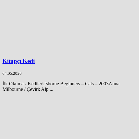
Kitapçı Kedi
04.05.2020
İlk Okuma - KedilerUsborne Beginners – Cats – 2003Anna
Milbourne / Çeviri: Alp ...