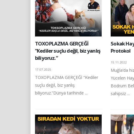
TOXOPLAZMA GERÇEĞİ
Sokak Hayv
“Kediler suçlu değil, biz yanlış
Protokol
biliyoruz.”
15.11.2022
Muğla’da h
17.07.2025
TOXOPLAZMA GERÇEĞİ “Kediler
Yücelen Hay
suçlu değil, biz yanlış
Bodrum Bele
biliyoruz.”Dünya tarihinde ...
sahipsiz ...