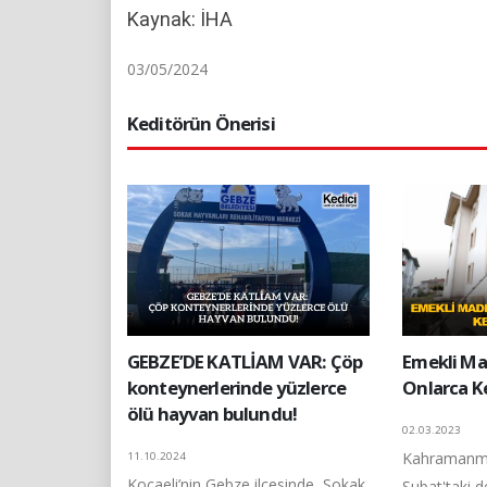
Kaynak: İHA
03/05/2024
Keditörün Önerisi
GEBZE’DE KATLİAM VAR: Çöp
Emekli M
konteynerlerinde yüzlerce
Onlarca Ke
ölü hayvan bulundu!
02.03.2023
Kahramanma
11.10.2024
Kocaeli’nin Gebze ilçesinde, Sokak
Şubat'taki 