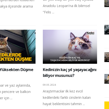
Anadolu Leoparı'na ilk bilimsel
takya ilçesinde arama
“Felis ...
 Yüksekten Düşme
Kedinizin kaç yıl yaşayacağını
biliyor musunuz?
har ve yaz aylarında,
09.05.2024
Araştırmacılar ilk kez evcil
an pencere ve balkon
kedilerdeki farklı cinslerin kalan
r için ...
hayat beklentisini tahmin ...