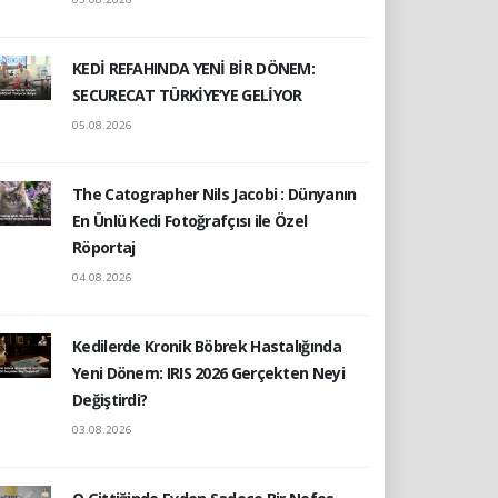
KEDİ REFAHINDA YENİ BİR DÖNEM:
SECURECAT TÜRKİYE’YE GELİYOR
05.08.2026
The Catographer Nils Jacobi : Dünyanın
En Ünlü Kedi Fotoğrafçısı ile Özel
Röportaj
04.08.2026
Kedilerde Kronik Böbrek Hastalığında
Yeni Dönem: IRIS 2026 Gerçekten Neyi
Değiştirdi?
03.08.2026