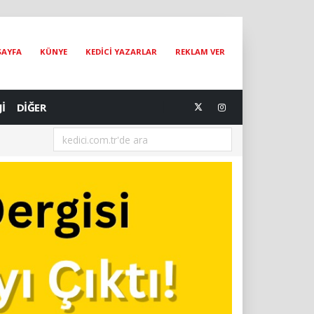
SAYFA
KÜNYE
KEDİCİ YAZARLAR
REKLAM VER
Jİ
DİĞER
[04.08.2026] The Catographer Nils Jacobi : Dünyanın En Ünlü Kedi Foto