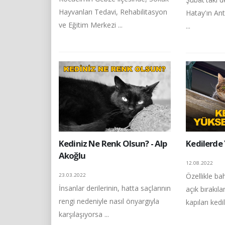
Hayvanları Tedavi, Rehabilitasyon
Hatay'ın An
ve Eğitim Merkezi ...
...
Kediniz Ne Renk Olsun? - Alp
Kedilerde
Akoğlu
12.08.2022
Özellikle ba
23.03.2022
İnsanlar derilerinin, hatta saçlarının
açık bırakıl
rengi nedeniyle nasıl önyargıyla
kapıları kedile
karşılaşıyorsa ...