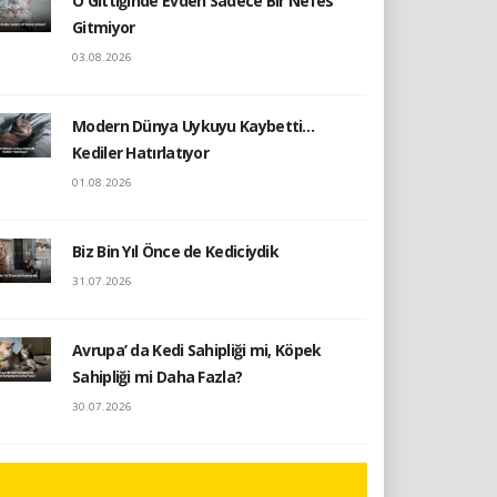
O Gittiğinde Evden Sadece Bir Nefes
Gitmiyor
03.08.2026
Modern Dünya Uykuyu Kaybetti…
Kediler Hatırlatıyor
01.08.2026
Biz Bin Yıl Önce de Kediciydik
31.07.2026
Avrupa’ da Kedi Sahipliği mi, Köpek
Sahipliği mi Daha Fazla?
30.07.2026