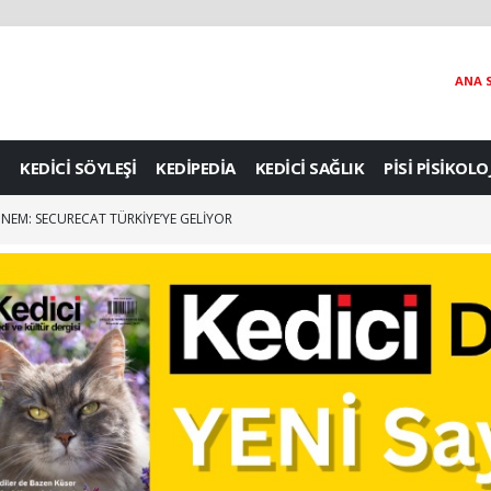
ANA 
KEDİCİ SÖYLEŞİ
KEDİPEDİA
KEDİCİ SAĞLIK
PİSİ PİSİKOLO
DÖNEM: SECURECAT TÜRKİYE’YE GELİYOR