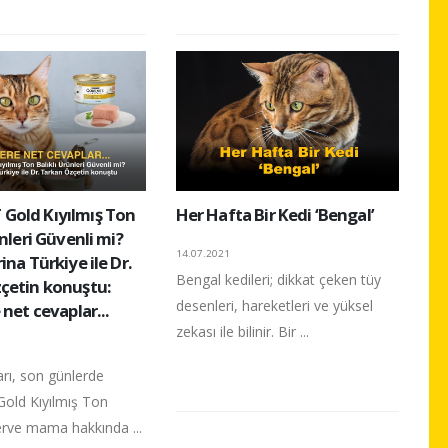
old Kıyılmış Ton
Her Hafta Bir Kedi ‘Bengal’
ünleri Güvenli mi?
14.07.2021
ina Türkiye ile Dr.
Bengal kedileri; dikkat çeken tüy
çetin konuştu:
desenleri, hareketleri ve yüksel
 net cevaplar...
zekası ile bilinir. Bir ...
arı, son günlerde
ld Kıyılmış Ton
erve mama hakkında ...