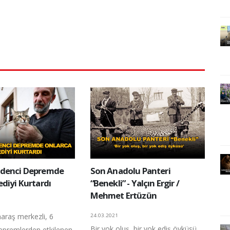
adenci Depremde
Son Anadolu Panteri
diyi Kurtardı
“Benekli” - Yalçın Ergir /
Mehmet Ertüzün
raş merkezli, 6
24.03.2021
Bir yok oluş, bir yok ediş öyküsü
depremlerden etkilenen