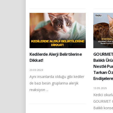
Kedilerde Alerji Belirtilerine
GOURMET G
Dikkat!
Balıklı Ür
Nestlé Pur
23.03.2023
Tarkan Öz
Aynı insanlarda olduğu gibi kediler
Endişelere
de bazı besin gruplarına alerjik
13.05.2025
reaksiyon ...
Kedici okurl
GOURMET Go
Balıklı kons