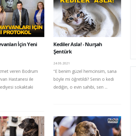
anları İçin Yeni
Kediler Asla! - Nurşah
Şentürk
24.05.2021
izmet veren Bodrum
“E benim güzel hemcinsim, sana
van Hastanesi ile
böyle mi öğretildi? Senin o kedi
diyesi sokaktaki
dediğin, o evin sahibi, sen ...