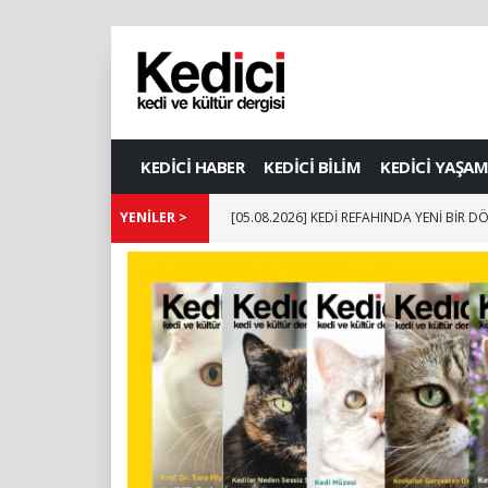
KEDİCİ HABER
KEDİCİ BİLİM
KEDİCİ YAŞAM
YENİLER >
[05.08.2026] KEDİ REFAHINDA YENİ BİR 