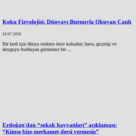
Koku Fizyolojisi: Dünyayı Burnuyla Okuyan Canlı
10.07.2026
Bir kedi için dünya renkten önce kokudur; hava, geçmişi ve
duyguyu fısıldayan görünmez bir ...
Erdoğan'dan “sokak hayvanları” açıklaması:
“Kimse bize merhamet dersi vermesin”