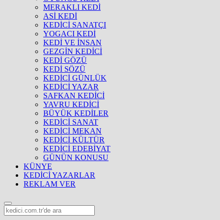
MERAKLI KEDİ
ASİ KEDİ
KEDİCİ SANATÇI
YOGACI KEDİ
KEDİ VE İNSAN
GEZGİN KEDİCİ
KEDİ GÖZÜ
KEDİ SÖZÜ
KEDİCİ GÜNLÜK
KEDİCİ YAZAR
SAFKAN KEDİCİ
YAVRU KEDİCİ
BÜYÜK KEDİLER
KEDİCİ SANAT
KEDİCİ MEKAN
KEDİCİ KÜLTÜR
KEDİCİ EDEBİYAT
GÜNÜN KONUSU
KÜNYE
KEDİCİ YAZARLAR
REKLAM VER