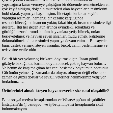
yapacağıma karar vermeye çalıştığım bir dönemde resmetmekten en
çok keyif aldığım, doğanın mucizeleri olan hayvanların resimlerini
hobi olarak yapmaya başlamıştım. İlk etapta bu kadar keyifle
yaptığım resimleri, herhangi bir kazanç karşılığında
resmedebileceğime inancım yoktu; fakat birçok insan o resimlere ilgi
gösterdi. İlgi her geçen gün artınca evimdeki, sokaktaki ve
gördüğüm zor durumdaki tüm hayvanlara yetişebilmek, onları
besleyebilmek ve hayvan seven insanları mutlu etmek, kalplerine
dokunabilmek adına resimleri yapmaya devam ettim… Bu sayede
bana destek vermek isteyen insanlar, birçok canın beslenmesine ve
tedavisine vesile oldu.
Belirli bir yer yoktur aç bir karnı doyurmak için. İnsan gönül
gözüyle baktığında, karnını doyurabilecek çok aç hayvan bulur…
Ve benim de karşıma çıkan her canı beslemek boynumun borcudur.
Gücümün yetmediği zamanlar da oluyor, olmuyor değil elbette, o
zaman da güzel dostlar ve sevgili veteriner hekimlerimiz yetişiyor
imdadımıza…
Ürünlerinizi almak isteyen hayvanseverler size nasıl ulaşabilir?
Bana sosyal medya hesaplarımdan ve WhatsApp’tan ulaşabilirler.
İnstagram’da @banuguc_ ve @bettyninpatisi hesaplarında aktif
bulunmaktayım.