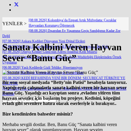
[08.08.2026] Kolombiya’da Empati Artık Müfredatta: Çocuklar
YENİLER >
Hayvanları Korumayı Öğrenecek
[08.08.2026] Dışarıdan Ev Yaşamına Geçiş Sandığımız Kadar Zor
Değil
[07.08.2026] Ankara Kedileri Dünyanın Yeni Dijital Elçileri
Sanata Kalbini Veren Hayvan
[07.08.2026] CIA’in Casus Kedileri ve Gizli Projelerin Paranoyak Altın Çağı
[07.08.2026] Dünya Kediler Günü'nün Adresi İstanbul Kedi Müzesi
Sever “Banu Güç”
[06.08.2026] Van İpekyolu Belediyesi Veteriner İşleri Müdürlüğü Ekiplerinden Örnek
Uygulama
[06.08.2026] Yaşlı Kedilerde Gizli Tehlike: Hipertansiyon
[05.08.2026] Bir Hayat Kurtarmak Bir Hayat Kurtarmaktır
[05.08.2026] KEDİ REFAHINDA YENİ BİR DÖNEM: SECURECAT TÜRKİYE’YE
Biz onu sosyal medyada “Betty’nin Patisi” hesabıyla tanıyoruz.
GELİYOR
Yaptığı eşsiz çalışmalarla sanata kalbini veren bir hayvan sever
[04.08.2026] The Catographer Nils Jacobi : Dünyanın En Ünlü Kedi Fotoğrafçısı ile Özel
Banu Güç. Yaşadığı acı kayıptan sonra ,evladını yitiren tüm
Röportaj
hayvan severler için başlamış bu projeye. Kedisini, köpeğini
evladı gibi sevenlere hatıra olarak eserleriyle iz bırakıyor..
Bize kendinizden bahseder misiniz?
Merhaba sevgili dostlar. Ben, Banu Güç “Sanata kalbini veren
hayvan sever” olarak tanımlanıyorum. Hayvan sevgim