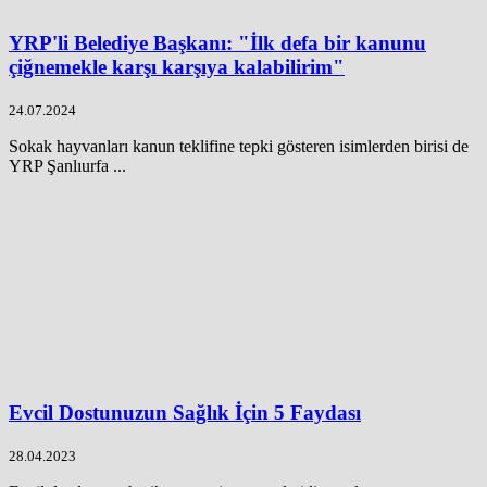
YRP'li Belediye Başkanı: "İlk defa bir kanunu
çiğnemekle karşı karşıya kalabilirim"
24.07.2024
Sokak hayvanları kanun teklifine tepki gösteren isimlerden birisi de
YRP Şanlıurfa ...
Evcil Dostunuzun Sağlık İçin 5 Faydası
28.04.2023