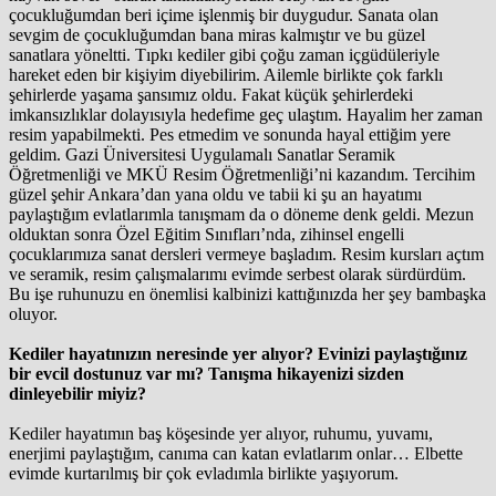
çocukluğumdan beri içime işlenmiş bir duygudur. Sanata olan
sevgim de çocukluğumdan bana miras kalmıştır ve bu güzel
sanatlara yöneltti. Tıpkı kediler gibi çoğu zaman içgüdüleriyle
hareket eden bir kişiyim diyebilirim. Ailemle birlikte çok farklı
şehirlerde yaşama şansımız oldu. Fakat küçük şehirlerdeki
imkansızlıklar dolayısıyla hedefime geç ulaştım. Hayalim her zaman
resim yapabilmekti. Pes etmedim ve sonunda hayal ettiğim yere
geldim. Gazi Üniversitesi Uygulamalı Sanatlar Seramik
Öğretmenliği ve MKÜ Resim Öğretmenliği’ni kazandım. Tercihim
güzel şehir Ankara’dan yana oldu ve tabii ki şu an hayatımı
paylaştığım evlatlarımla tanışmam da o döneme denk geldi. Mezun
olduktan sonra Özel Eğitim Sınıfları’nda, zihinsel engelli
çocuklarımıza sanat dersleri vermeye başladım. Resim kursları açtım
ve seramik, resim çalışmalarımı evimde serbest olarak sürdürdüm.
Bu işe ruhunuzu en önemlisi kalbinizi kattığınızda her şey bambaşka
oluyor.
Kediler hayatınızın neresinde yer alıyor? Evinizi paylaştığınız
bir evcil dostunuz var mı? Tanışma hikayenizi sizden
dinleyebilir miyiz?
Kediler hayatımın baş köşesinde yer alıyor, ruhumu, yuvamı,
enerjimi paylaştığım, canıma can katan evlatlarım onlar… Elbette
evimde kurtarılmış bir çok evladımla birlikte yaşıyorum.