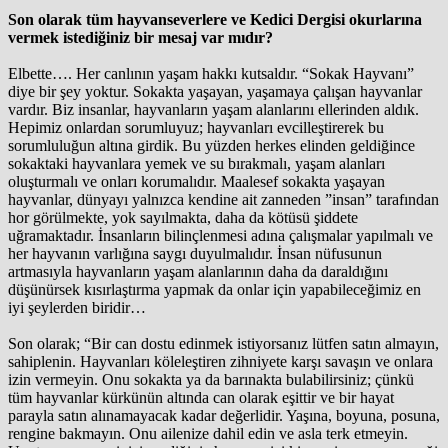
Son olarak tüm hayvanseverlere ve Kedici Dergisi okurlarına
vermek istediğiniz bir mesaj var mıdır?
Elbette…. Her canlının yaşam hakkı kutsaldır. “Sokak Hayvanı”
diye bir şey yoktur. Sokakta yaşayan, yaşamaya çalışan hayvanlar
vardır. Biz insanlar, hayvanların yaşam alanlarını ellerinden aldık.
Hepimiz onlardan sorumluyuz; hayvanları evcilleştirerek bu
sorumluluğun altına girdik. Bu yüzden herkes elinden geldiğince
sokaktaki hayvanlara yemek ve su bırakmalı, yaşam alanları
oluşturmalı ve onları korumalıdır. Maalesef sokakta yaşayan
hayvanlar, dünyayı yalnızca kendine ait zanneden ”insan” tarafından
hor görülmekte, yok sayılmakta, daha da kötüsü şiddete
uğramaktadır. İnsanların bilinçlenmesi adına çalışmalar yapılmalı ve
her hayvanın varlığına saygı duyulmalıdır. İnsan nüfusunun
artmasıyla hayvanların yaşam alanlarının daha da daraldığını
düşünürsek kısırlaştırma yapmak da onlar için yapabileceğimiz en
iyi şeylerden biridir…
Son olarak; “Bir can dostu edinmek istiyorsanız lütfen satın almayın,
sahiplenin. Hayvanları köleleştiren zihniyete karşı savaşın ve onlara
izin vermeyin. Onu sokakta ya da barınakta bulabilirsiniz; çünkü
tüm hayvanlar kürkünün altında can olarak eşittir ve bir hayat
parayla satın alınamayacak kadar değerlidir. Yaşına, boyuna, posuna,
rengine bakmayın. Onu ailenize dahil edin ve asla terk etmeyin.