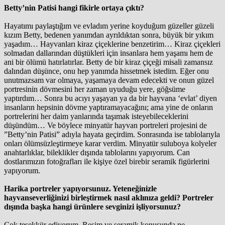
Betty’nin Patisi hangi fikirle ortaya çıktı?
Hayatımı paylaştığım ve evladım yerine koyduğum güzeller güzeli
kızım Betty, bedenen yanımdan ayrıldıktan sonra, büyük bir yıkım
yaşadım… Hayvanları kiraz çiçeklerine benzetirim… Kiraz çiçekleri
solmadan dallarından düştükleri için insanlara hem yaşamı hem de
ani bir ölümü hatırlatırlar. Betty de bir kiraz çiçeği misali zamansız
dalından düşünce, onu hep yanımda hissetmek istedim. Eğer onu
unutmazsam var olmaya, yaşamaya devam edecekti ve onun güzel
portresinin dövmesini her zaman uyuduğu yere, göğsüme
yaptırdım… Sonra bu acıyı yaşayan ya da bir hayvana ‘evlat’ diyen
insanların hepsinin dövme yaptıramayacağını; ama yine de onların
portrelerini her daim yanlarında taşımak isteyebileceklerini
düşündüm… Ve böylece minyatür hayvan portreleri projesini de
”Betty’nin Patisi” adıyla hayata geçirdim. Sonrasında ise tablolarıyla
onları ölümsüzleştirmeye karar verdim. Minyatür suluboya kolyeler
anahtarlıklar, bileklikler dışında tablolarını yapıyorum. Can
dostlarımızın fotoğrafları ile kişiye özel birebir seramik figürlerini
yapıyorum.
Harika portreler yapıyorsunuz. Yeteneğinizle
hayvanseverliğinizi birleştirmek nasıl aklınıza geldi? Portreler
dışında başka hangi ürünlere sevginizi işliyorsunuz?
Çok teşekkür ediyorum. Resim ve seramik konusunda ne