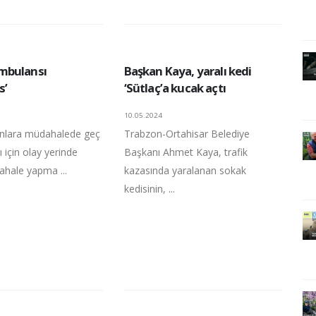
mbulansı
Başkan Kaya, yaralı kedi
s’
‘Sütlaç’a kucak açtı
10.05.2024
anlara müdahalede geç
Trabzon-Ortahisar Belediye
 için olay yerinde
Başkanı Ahmet Kaya, trafik
ahale yapma ...
kazasında yaralanan sokak
kedisinin, ...