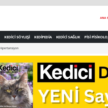
ANA 
KEDİCİ SÖYLEŞİ
KEDİPEDİA
KEDİCİ SAĞLIK
PİSİ PİSİKOLO
: Hipertansiyon