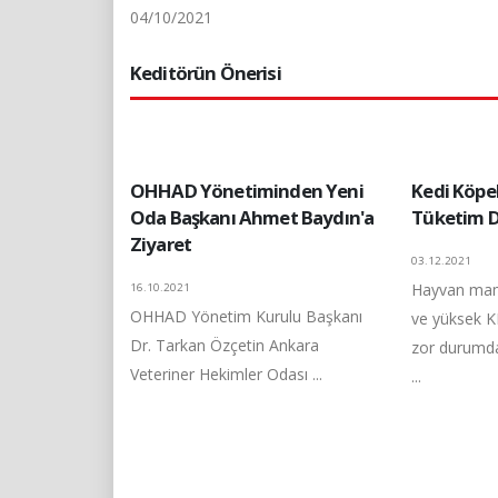
04/10/2021
Keditörün Önerisi
OHHAD Yönetiminden Yeni
Kedi Köpe
Oda Başkanı Ahmet Baydın'a
Tüketim De
Ziyaret
03.12.2021
Hayvan mam
16.10.2021
OHHAD Yönetim Kurulu Başkanı
ve yüksek K
Dr. Tarkan Özçetin Ankara
zor durumda
Veteriner Hekimler Odası ...
...