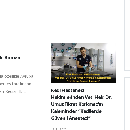
di: Birman
 özellikle Avrupa
herkes tarafından
Kedi Hastanesi
n Kedisi, ilk ...
Hekimlerinden Vet. Hek. Dr.
Umut Fikret Korkmaz’ın
Kaleminden “Kedilerde
Güvenli Anestezi”
17.11.2023