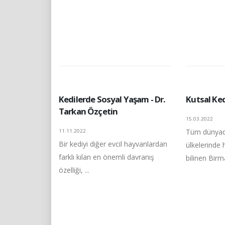
Kedilerde Sosyal Yaşam - Dr.
Kutsal Ke
Tarkan Özçetin
15.03.2022
Tüm dünyada
11.11.2022
Bir kediyi diğer evcil hayvanlardan
ülkelerinde 
farklı kılan en önemli davranış
bilinen Birma
özelliği, ...