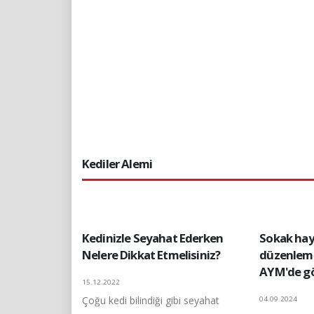
Kediler Alemi
Kedinizle Seyahat Ederken
Sokak hay
Nelere Dikkat Etmelisiniz?
düzenleme
AYM'de g
15.12.2022
Çoğu kedi bilindiği gibi seyahat
04.09.2024