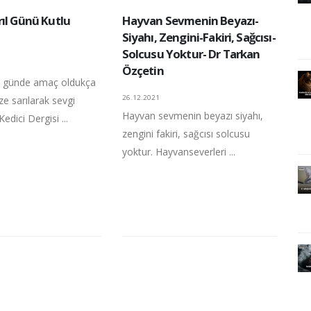
rıl Günü Kutlu
Hayvan Sevmenin Beyazı-
Siyahı, Zengini-Fakiri, Sağcısı-
Solcusu Yoktur- Dr Tarkan
Özçetin
i günde amaç oldukça
26.12.2021
ize sarılarak sevgi
Hayvan sevmenin beyazı siyahı,
edici Dergisi ...
zengini fakiri, sağcısı solcusu
yoktur. Hayvanseverleri ...