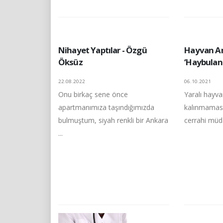
Nihayet Yaptılar - Özgü
Hayvan A
Öksüz
‘Haybulan
22.08.2022
06.10.2021
Onu birkaç sene önce
Yaralı hayv
apartmanımıza taşındığımızda
kalınmaması
bulmuştum, siyah renkli bir Ankara
cerrahi müd
...