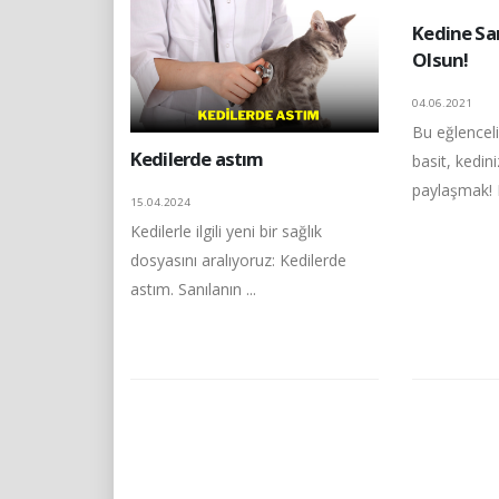
Kedine Sa
Olsun!
04.06.2021
Bu eğlencel
Kedilerde astım
basit, kedin
paylaşmak! K
15.04.2024
Kedilerle ilgili yeni bir sağlık
dosyasını aralıyoruz: Kedilerde
astım. Sanılanın ...