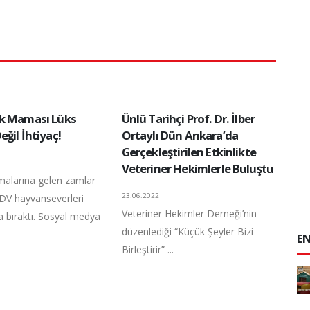
k Maması Lüks
Ünlü Tarihçi Prof. Dr. İlber
ğil İhtiyaç!
Ortaylı Dün Ankara’da
Gerçekleştirilen Etkinlikte
Veteriner Hekimlerle Buluştu
alarına gelen zamlar
23.06.2022
DV hayvanseverleri
Veteriner Hekimler Derneği’nin
 bıraktı. Sosyal medya
düzenlediği “Küçük Şeyler Bizi
EN
Birleştirir” ...