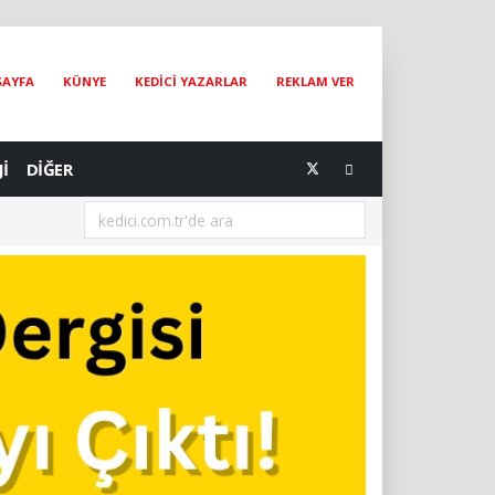
SAYFA
KÜNYE
KEDİCİ YAZARLAR
REKLAM VER
Jİ
DİĞER
[05.08.2026] Bir Hayat Kurtarmak Bir Hayat Kurtarmaktır