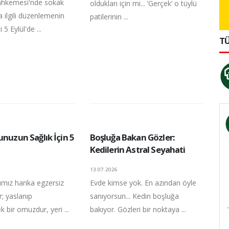
hkemesi'nde sokak
oldukları için mi... ’Gerçek’ o tüylü
a ilgili düzenlemenin
patilerinin ...
5 Eylül'de ...
TÜ
unuzun Sağlık İçin 5
Boşluğa Bakan Gözler:
Kedilerin Astral Seyahati
13.07.2026
rımız harika egzersiz
Evde kimse yok. En azından öyle
r; yaslanıp
sanıyorsun... Kedin boşluğa
k bir omuzdur, yeri ...
bakıyor. Gözleri bir noktaya ...