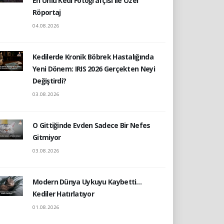
En Ünlü Kedi Fotoğrafçısı ile Özel
Röportaj
04.08.2026
Kedilerde Kronik Böbrek Hastalığında
Yeni Dönem: IRIS 2026 Gerçekten Neyi
Değiştirdi?
03.08.2026
O Gittiğinde Evden Sadece Bir Nefes
Gitmiyor
03.08.2026
Modern Dünya Uykuyu Kaybetti…
Kediler Hatırlatıyor
01.08.2026