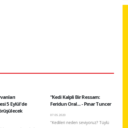
vanları
“Kedi Kalpli Bir Ressam:
si 5 Eylül'de
Feridun Oral... - Pınar Tuncer
örüşülecek
07.05.2020
“Kedileri neden seviyoruz? Tüylü