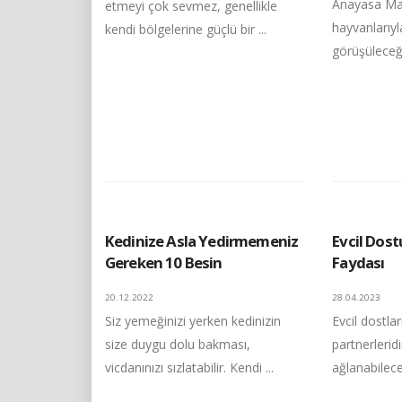
Anayasa Ma
etmeyi çok sevmez, genellikle
hayvanlarıyl
kendi bölgelerine güçlü bir ...
görüşüleceği 
Kedinize Asla Yedirmemeniz
Evcil Dost
Gereken 10 Besin
Faydası
20.12.2022
28.04.2023
Siz yemeğinizi yerken kedinizin
Evcil dostla
size duygu dolu bakması,
partnerleridi
vicdanınızı sızlatabilir. Kendi ...
ağlanabilece