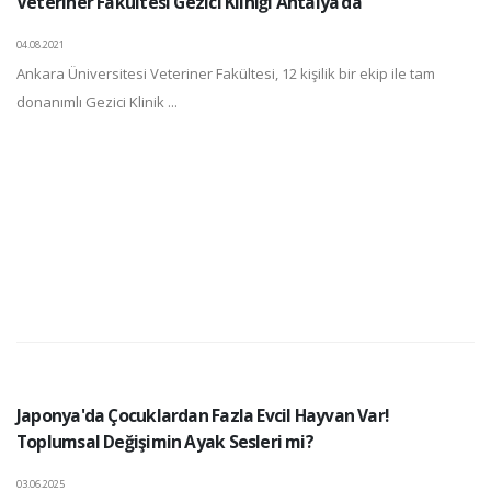
Veteriner Fakültesi Gezici Kliniği Antalya’da
04.08.2021
Ankara Üniversitesi Veteriner Fakültesi, 12 kişilik bir ekip ile tam
donanımlı Gezici Klinik ...
Japonya'da Çocuklardan Fazla Evcil Hayvan Var!
Toplumsal Değişimin Ayak Sesleri mi?
03.06.2025