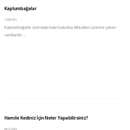
Kaplumbağalar
13.08.2021
Kaplumbağalar sırtındaki kalın kabukla dikkatleri üzerine çeken
canlılardır. ...
Hamile Kediniz İçin Neler Yapabilirsiniz?
09.12.2022