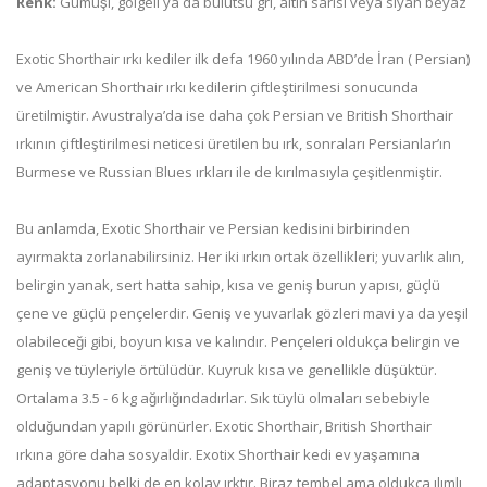
Renk:
Gümüşi, gölgeli ya da bulutsu gri, altın sarısı veya siyah beyaz
Exotic Shorthair ırkı kediler ilk defa 1960 yılında ABD’de İran ( Persian)
ve American Shorthair ırkı kedilerin çiftleştirilmesi sonucunda
üretilmiştir. Avustralya’da ise daha çok Persian ve British Shorthair
ırkının çiftleştirilmesi neticesi üretilen bu ırk, sonraları Persianlar’ın
Burmese ve Russian Blues ırkları ile de kırılmasıyla çeşitlenmiştir.
Bu anlamda, Exotic Shorthair ve Persian kedisini birbirinden
ayırmakta zorlanabilirsiniz. Her iki ırkın ortak özellikleri; yuvarlık alın,
belirgin yanak, sert hatta sahip, kısa ve geniş burun yapısı, güçlü
çene ve güçlü pençelerdir. Geniş ve yuvarlak gözleri mavi ya da yeşil
olabileceği gibi, boyun kısa ve kalındır. Pençeleri oldukça belirgin ve
geniş ve tüyleriyle örtülüdür. Kuyruk kısa ve genellikle düşüktür.
Ortalama 3.5 - 6 kg ağırlığındadırlar. Sık tüylü olmaları sebebiyle
olduğundan yapılı görünürler. Exotic Shorthair, British Shorthair
ırkına göre daha sosyaldir. Exotix Shorthair kedi ev yaşamına
adaptasyonu belki de en kolay ırktır. Biraz tembel ama oldukça ılımlı,