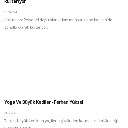
kurtarıyor
15.06.2024
ABD’de profesyonel dağcı olan adam mahsur kalan kedileri de
gönüllü olarak kurtarıyor. ...
Yoga Ve Büyük Kediler - Ferhan Yüksel
24.02.2021
Tabi ki, büyük kedilerin yogilerin gözünden kaçması mümkün değil.
Bu müthiş çevik, ...