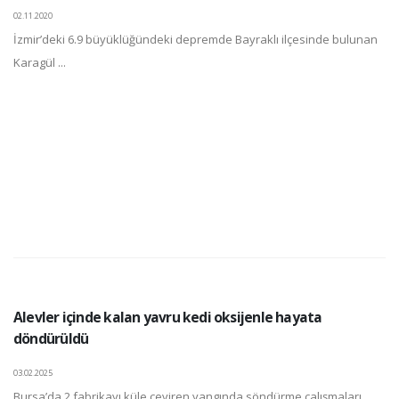
02.11.2020
İzmir’deki 6.9 büyüklüğündeki depremde Bayraklı ilçesinde bulunan
Karagül ...
Alevler içinde kalan yavru kedi oksijenle hayata
döndürüldü
03.02.2025
Bursa’da 2 fabrikayı küle çeviren yangında söndürme çalışmaları