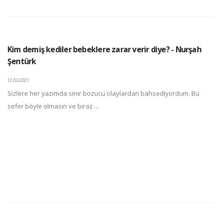
Kim demiş kediler bebeklere zarar verir diye? - Nurşah
Şentürk
12.03.2021
Sizlere her yazımda sinir bozucu olaylardan bahsediyordum. Bu
sefer böyle olmasın ve biraz ...