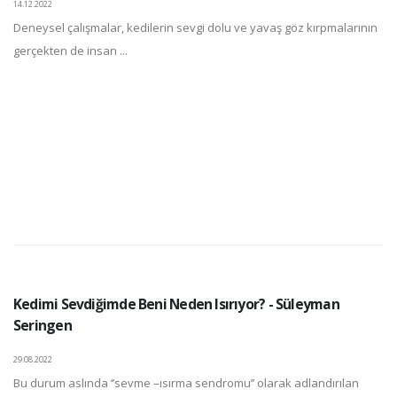
14.12.2022
Deneysel çalışmalar, kedilerin sevgi dolu ve yavaş göz kırpmalarının
gerçekten de insan ...
Kedimi Sevdiğimde Beni Neden Isırıyor? - Süleyman
Seringen
29.08.2022
Bu durum aslında ‘’sevme –ısırma sendromu’’ olarak adlandırılan