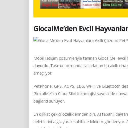
GlocalMe’den Evcil Hayvanla
Mobil iletişim çözümleriyle tanınan GlocalMe, evcil h
duyurdu. Tasma formunda tasarlanan bu akıllı cihaz, 
amaçlıyor.
PetPhone, GPS, AGPS, LBS, Wi-Fi ve Bluetooth deste
GlocalMe’nin CloudSIM teknolojisi sayesinde dünya 
bağlantı sunuyor.
En dikkat çekici özelliklerinden biri, AI tabanlı davr
belirtilerini algılayarak sahibine bildirim gönderiyor. 