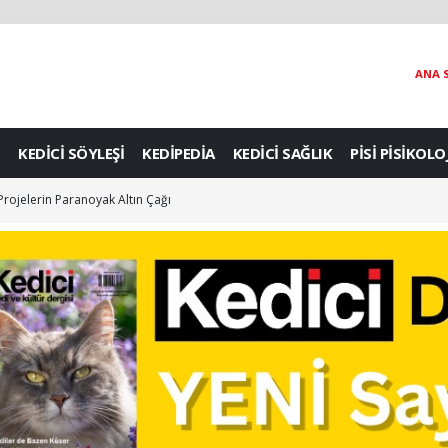
ANA 
KEDİCİ SÖYLEŞİ
KEDİPEDİA
KEDİCİ SAĞLIK
PİSİ PİSİKOLO
 Projelerin Paranoyak Altın Çağı