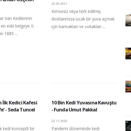
20.09.2021
Kimsesiz veya terk edilmiş
r Van Kedilerinin
dostlarımıza sıcak bir yuva açmak
ili en eski belgeye II.
için barınakları ve sokakları ...
n 1885 ...
 İlk Kedici Kafesi
10 Bin Kedi Yuvasına Kavuştu
e’ - Seda Tuncel
- Funda Umut Pakkal
22.11.2020
k kedi konseptli bir
Pandemi döneminde kedi