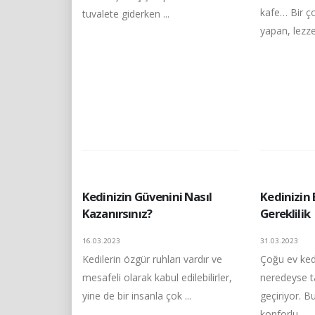
kafe… Bir ço
tuvalete giderken ...
yapan, lezzetl
Kedinizin Güvenini Nasıl
Kedinizin 
Kazanırsınız?
Gereklilik
16.03.2023
31.03.2023
Kedilerin özgür ruhları vardır ve
Çoğu ev ked
mesafeli olarak kabul edilebilirler,
neredeyse 
yine de bir insanla çok ...
geçiriyor. Bu
konforlu ...