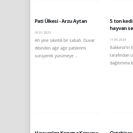
Pati Ülkesi - Arzu Aytan
5 ton ked
hayvan sev
10.01.2023
Ah yine sıkıntılı bir sabah. Duvar
11.05.2024
Balıkesir’in
dibinden ağır ağır patilerimi
tarafından 
sürüyerek yürümeye ...
dağıtımına ba
Hayvanları Koruma Kanunu:
Ortahisar