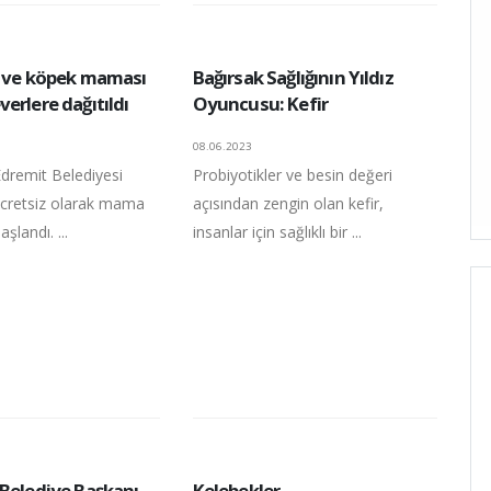
i ve köpek maması
Bağırsak Sağlığının Yıldız
erlere dağıtıldı
Oyuncusu: Kefir
08.06.2023
 Edremit Belediyesi
Probiyotikler ve besin değeri
ücretsiz olarak mama
açısından zengin olan kefir,
şlandı. ...
insanlar için sağlıklı bir ...
 Belediye Başkanı
Kelebekler