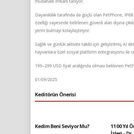
müdahale imkânı tanıyor.
Dayanıklılık tarafında da güçlü olan PetPhone, IP68
özelliği sayesinde belirlenen güvenli alan dışına çıkıld
yerini bulmayı kolaylaştırıyor.
Sağlık ve günlük aktivite takibi için geliştirilmiş AI d
hayvanlara özel sosyal platform entegrasyonu ile c
199–299 USD fiyat aralığında olması beklenen PetPho
01/09/2025
Keditörün Önerisi
Kedim Beni Seviyor Mu?
1100 Yıl Ö
İzleri – D