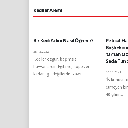
Kediler Alemi
Bir Kedi Adını Nasıl Öğrenir?
Petical H
Başhekimi
28.12.2022
‘Orhan Öz
Kediler özgür, bağımsız
Seda Tunc
hayvanlardır. Eğitime, köpekler
14.11.2021
kadar ilgili değillerdir. Yavru ...
‘’İş konusun
etmeyen bir
40 yılını ...