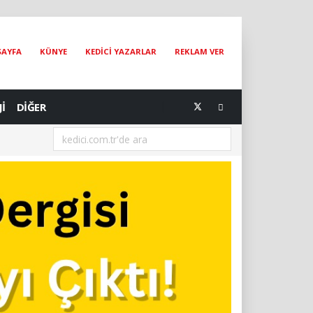
SAYFA
KÜNYE
KEDİCİ YAZARLAR
REKLAM VER
Jİ
DİĞER
[07.08.2026] Dünya Kediler Günü'nün Adresi İstanbul Kedi Müzesi