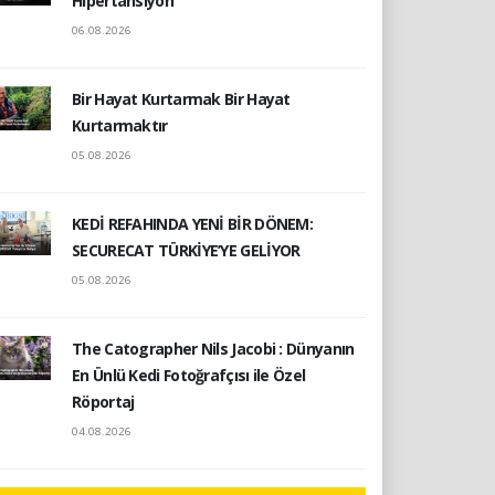
Hipertansiyon
06.08.2026
Bir Hayat Kurtarmak Bir Hayat
Kurtarmaktır
05.08.2026
KEDİ REFAHINDA YENİ BİR DÖNEM:
SECURECAT TÜRKİYE’YE GELİYOR
05.08.2026
The Catographer Nils Jacobi : Dünyanın
En Ünlü Kedi Fotoğrafçısı ile Özel
Röportaj
04.08.2026