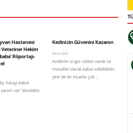
TÜ
ayvan Hastanesi
Kedinizin Güvenini Kazanın
 Veteriner Hekim
04.02.2022
baba’ Röportajı-
Kedilerin özgür ruhları vardır ve
el
mesafeli olarak kabul edilebilirler,
yine de bir insanla çok ...
da, hatayı kabul
 yanım var’’ Meslekte