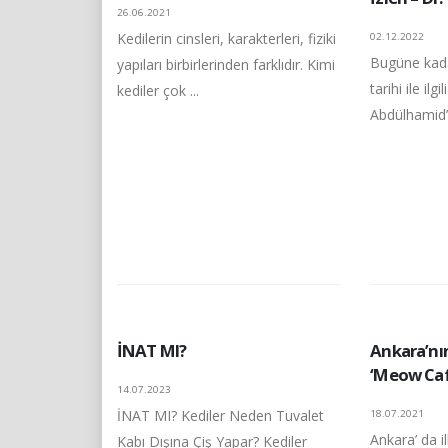
26.06.2021
Kedilerin cinsleri, karakterleri, fiziki
02.12.2022
Bugüne kada
yapıları birbirlerinden farklıdır. Kimi
tarihi ile ilg
kediler çok ...
Abdülhamid’i
İNAT MI?
Ankara’nın
‘Meow Caf
14.07.2023
İNAT MI? Kediler Neden Tuvalet
18.07.2021
Ankara’ da il
Kabı Dışına Çiş Yapar? Kediler