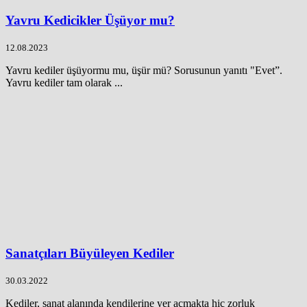
Yavru Kedicikler Üşüyor mu?
12.08.2023
Yavru kediler üşüyormu mu, üşür mü? Sorusunun yanıtı "Evet”.
Yavru kediler tam olarak ...
Sanatçıları Büyüleyen Kediler
30.03.2022
Kediler, sanat alanında kendilerine yer açmakta hiç zorluk