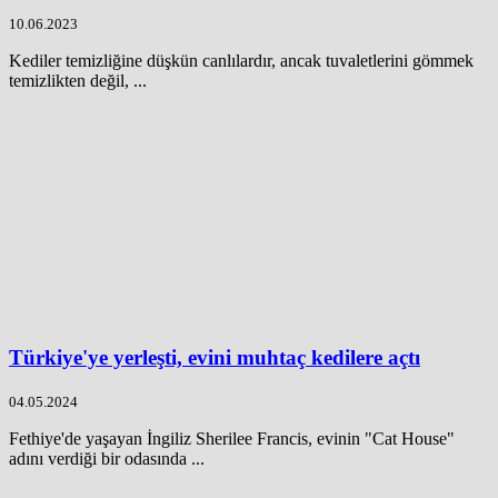
10.06.2023
Kediler temizliğine düşkün canlılardır, ancak tuvaletlerini gömmek
temizlikten değil, ...
Türkiye'ye yerleşti, evini muhtaç kedilere açtı
04.05.2024
Fethiye'de yaşayan İngiliz Sherilee Francis, evinin "Cat House"
adını verdiği bir odasında ...