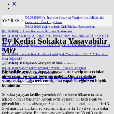
[06.08.2026] Van İpekyolu Belediyesi Veteriner İşleri Müdürlüğü
YENİLER >
Ekiplerinden Örnek Uygulama
[06.08.2026] Yaşlı Kedilerde Gizli Tehlike: Hipertansiyon
[05.08.2026] Bir Hayat Kurtarmak Bir Hayat Kurtarmaktır
[05.08.2026] KEDİ REFAHINDA YENİ BİR DÖNEM: SECURECAT TÜRKİYE’YE
Ev Kedisi Sokakta Yaşayabilir
GELİYOR
[04.08.2026] The Catographer Nils Jacobi : Dünyanın En Ünlü Kedi Fotoğrafçısı ile Özel
Mi?
Röportaj
[03.08.2026] Kedilerde Kronik Böbrek Hastalığında Yeni Dönem: IRIS 2026 Gerçekten
Neyi Değiştirdi?
[03.08.2026] O Gittiğinde Evden Sadece Bir Nefes Gitmiyor
[01.08.2026] Modern Dünya Uykuyu Kaybetti… Kediler Hatırlatıyor
Bir kedi ile aynı hayatı paylaşmaya karar verip onu evinize
[31.07.2026] Biz Bin Yıl Önce de Kediciydik
alıyorsanız, bu ömür boyu sürmelidir. Onu eve alıştırıp
[30.07.2026] Avrupa’ da Kedi Sahipliği mi, Köpek Sahipliği mi Daha Fazla?
sonrasında sokağa terk etmek, ona yapabileceğiniz en büyük
kötülüktür.
Sokakta yaşayan kediler yavruluk döneminden itibaren ortama
adapte olmaya başlarlar. Ancak evde yaşayan bir kedi sıcak ve
güvenli bir ortama alışmıştır. Sokak kedilerinin ortalama ömürleri 3-
5 yıl arasında olurken, ev kedileri ortalama 12-13 yıl ve hatta daha
fazla yaşayabiliyor. En uzun yaşayan kedinin ise 38 yıl 3 ay ile