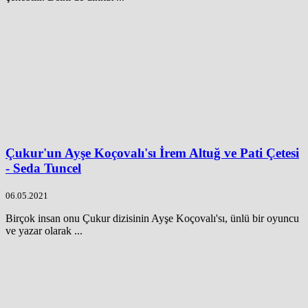
Çukur'un Ayşe Koçovalı'sı İrem Altuğ ve Pati Çetesi
- Seda Tuncel
06.05.2021
Birçok insan onu Çukur dizisinin Ayşe Koçovalı'sı, ünlü bir oyuncu
ve yazar olarak ...