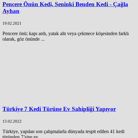
Pencere Önün Kedi, Seninki Benden Kedi - Çağla
Ayhan
19.02.2021
Pencere önü; kapı ardı, yatak altı veya çekmece köşesinden farklı
olarak, göz önünde ...
Türkiye 7 Kedi Türüne Ev Sahipliği Yapıyor
15.02.2022
Türkiye, yapılan son çalışmalarla dünyada tespit edilen 41 kedi
türünden 7’sine ev ...