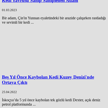
Kedi Yavrusu Sanıp Sahiplenen Adam
01.03.2023
Bir adam, Çin'in Yunnan eyaletindeki bir arazide çalışırken rastladığı
ve sevimli bir kedi ...
Beş Yıl Önce Kaybolan Kedi Kuzey Denizi'nde
Ortaya Çıktı
25.04.2022
İskoçya’da 5 yıl önce kaybolan tek gözlü kedi Dexter, açık deniz
petrol platformunda ...