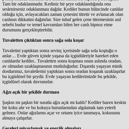
Tam bir odaklanmadır. Kediniz bir şeye odaklandığında ona
seslenirseniz odaklanması dağılır. Kediler bunun bilincinde canlılar
olduğu için, avlayacakları zaman çenesini titretir ve avlanacak olan
canlının dikkatini dağıtırlar. Size tuhaf gelen çene titremesinin asıl
sebebi budur ve temel kavramları bilen her canlı hipnoz etme
durumunu gerçekleştirebilir.
Tuvaletten çıktıktan sonra sağa sola koşar
Tuvaletini yaptıktan sonra sevinç içerisinde sağa sola koştuğu o
anlar… Evde güven içinde yaşasa da içgüdüleriyle hareket eden
canlılardır kediler.. Tuvaletten sonra koşması onun aslında oradan,
av olmadan uzaklaşmasının mutluluğudur. Dışarıda yaşayan minik
dostlarımız, tuvaletlerini yaptıktan sonra oradan koşarak uzaklaşırlar
bu içgüdüsel bir şeydir. Evde yaşayan kedilerimizde bu şekilde,
içgüdüsel olarak davranırlar.
Ağzı açık bir şekilde durması
Şaşkın mı şaşkın bir suratla ağzı açık mı kaldı? Kediler bazen keskin
bir koku alır ve bu kokuya burunlarından algılamak tam yeterli
gelmez. Onlar ağızlarını açar ve ortamı iyice tanımaya, kokusunu
almaya çalışırlar.
Geceleri miyavlamak ve enerjik olmaları