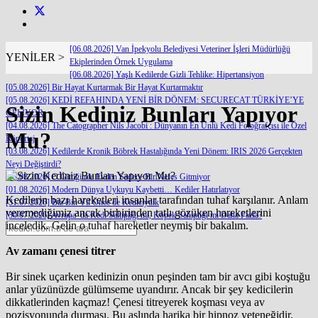
[06.08.2026] Van İpekyolu Belediyesi Veteriner İşleri Müdürlüğü
YENİLER >
Ekiplerinden Örnek Uygulama
[06.08.2026] Yaşlı Kedilerde Gizli Tehlike: Hipertansiyon
[05.08.2026] Bir Hayat Kurtarmak Bir Hayat Kurtarmaktır
[05.08.2026] KEDİ REFAHINDA YENİ BİR DÖNEM: SECURECAT TÜRKİYE’YE
Sizin Kediniz Bunları Yapıyor
GELİYOR
[04.08.2026] The Catographer Nils Jacobi : Dünyanın En Ünlü Kedi Fotoğrafçısı ile Özel
Mu?
Röportaj
[03.08.2026] Kedilerde Kronik Böbrek Hastalığında Yeni Dönem: IRIS 2026 Gerçekten
Neyi Değiştirdi?
[03.08.2026] O Gittiğinde Evden Sadece Bir Nefes Gitmiyor
[01.08.2026] Modern Dünya Uykuyu Kaybetti… Kediler Hatırlatıyor
Kedilerin bazı hareketleri insanlar tarafından tuhaf karşılanır. Anlam
[31.07.2026] Biz Bin Yıl Önce de Kediciydik
veremediğimiz ancak birbirinden tatlı gözüken hareketlerini
[30.07.2026] Avrupa’ da Kedi Sahipliği mi, Köpek Sahipliği mi Daha Fazla?
inceledik. Gelin o tuhaf hareketler neymiş bir bakalım.
Av zamanı çenesi titrer
Bir sinek uçarken kedinizin onun peşinden tam bir avcı gibi koştuğu
anlar yüzünüzde gülümseme uyandırır. Ancak bir şey kedicilerin
dikkatlerinden kaçmaz! Çenesi titreyerek koşması veya av
pozisyonunda durması. Bu aslında harika bir hipnoz yeteneğidir.