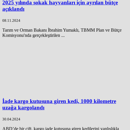
2025 yılında sokak hayvanları için ayrılan bütçe
açıklandı
08.11.2024
Tarım ve Orman Bakanı İbrahim Yumaklı, TBMM Plan ve Bütçe
Komisyonu'nda gerçekleştirilen ...
İade kargo kutusuna giren kedi, 1000 kilometre
uzağa kargolandı
30.04.2024
ABD’de bir çift, kargo iade kutusuna giren kedilerini yanlışlıkla