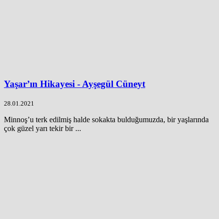
Yaşar’ın Hikayesi - Ayşegül Cüneyt
28.01.2021
Minnoş’u terk edilmiş halde sokakta bulduğumuzda, bir yaşlarında
çok güzel yarı tekir bir ...