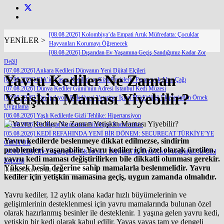
[08.08.2026] Kolombiya’da Empati Artık Müfredatta: Çocuklar
YENİLER >
Hayvanları Korumayı Öğrenecek
[08.08.2026] Dışarıdan Ev Yaşamına Geçiş Sandığımız Kadar Zor
Değil
[07.08.2026] Ankara Kedileri Dünyanın Yeni Dijital Elçileri
Yavru Kediler Ne Zaman
[07.08.2026] CIA’in Casus Kedileri ve Gizli Projelerin Paranoyak Altın Çağı
[07.08.2026] Dünya Kediler Günü'nün Adresi İstanbul Kedi Müzesi
Yetişkin Maması Yiyebilir?
[06.08.2026] Van İpekyolu Belediyesi Veteriner İşleri Müdürlüğü Ekiplerinden Örnek
Uygulama
[06.08.2026] Yaşlı Kedilerde Gizli Tehlike: Hipertansiyon
[05.08.2026] Bir Hayat Kurtarmak Bir Hayat Kurtarmaktır
[05.08.2026] KEDİ REFAHINDA YENİ BİR DÖNEM: SECURECAT TÜRKİYE’YE
Yavru kedilerde beslenmeye dikkat edilmezse, sindirim
GELİYOR
problemleri yaşanabilir. Yavru kediler için özel olarak üretilen,
[04.08.2026] The Catographer Nils Jacobi : Dünyanın En Ünlü Kedi Fotoğrafçısı ile Özel
yavru kedi maması değiştirilirken bile dikkatli olunması gerekir.
Röportaj
Yüksek besin değerine sahip mamalarla beslenmelidir. Yavru
kediler için yetişkin mamasına geçiş, uygun zamanda olmalıdır.
Yavru kediler, 12 aylık olana kadar hızlı büyümelerinin ve
gelişimlerinin desteklenmesi için yavru mamalarında bulunan özel
olarak hazırlanmış besinler ile desteklenir. 1 yaşına gelen yavru kedi,
yetişkin bir kedi olarak kabul edilir. Yavaş yavaş tam ve dengeli