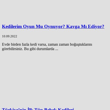
Kedilerim Oyun Mu Oynuyor? Kavga Mı Ediyor?
10.09.2022
Evde birden fazla kedi varsa, zaman zaman boğuştuklarını
görebilirsiniz. Bu gibi durumlarda ...
Türkiye’nin İlk Tüp Bebek Kedileri