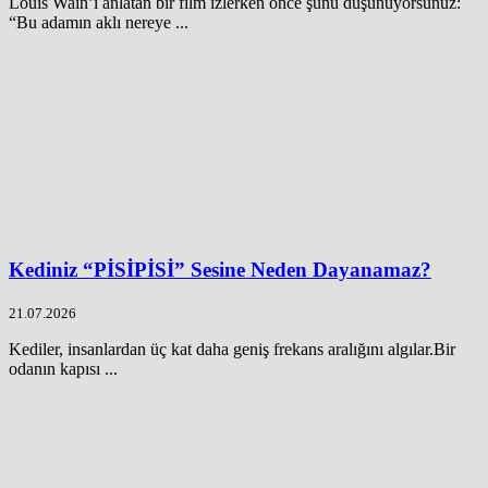
Louis Wain’i anlatan bir film izlerken önce şunu düşünüyorsunuz:
“Bu adamın aklı nereye ...
Kediniz “PİSİPİSİ” Sesine Neden Dayanamaz?
21.07.2026
Kediler, insanlardan üç kat daha geniş frekans aralığını algılar.Bir
odanın kapısı ...