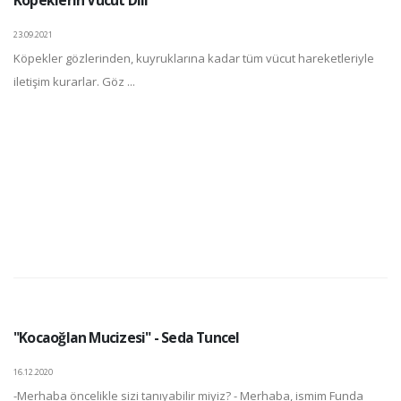
23.09.2021
Köpekler gözlerinden, kuyruklarına kadar tüm vücut hareketleriyle
iletişim kurarlar. Göz ...
"Kocaoğlan Mucizesi" - Seda Tuncel
16.12.2020
-Merhaba öncelikle sizi tanıyabilir miyiz? - Merhaba, ismim Funda