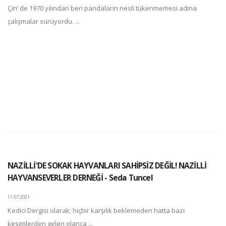
Çin’ de 1970 yılından beri pandaların nesli tükenmemesi adına
çalışmalar sürüyordu. ...
NAZİLLİ'DE SOKAK HAYVANLARI SAHİPSİZ DEĞİL! NAZİLLİ
HAYVANSEVERLER DERNEĞİ - Seda Tuncel
11.07.2021
Kedici Dergisi olarak; hiçbir karşılık beklemeden hatta bazı
kesimlerden gelen olanca ...