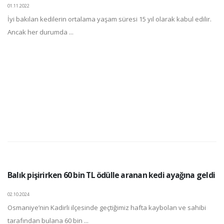
01.11.2022
İyi bakılan kedilerin ortalama yaşam süresi 15 yıl olarak kabul edilir.
Ancak her durumda ...
Balık pişirirken 60 bin TL ödülle aranan kedi ayağına geldi
02.10.2024
Osmaniye’nin Kadirli ilçesinde geçtiğimiz hafta kaybolan ve sahibi
tarafından bulana 60 bin ...