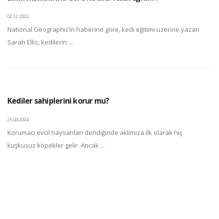
02.12.2022
National Geographic’in haberine göre, kedi eğitimi üzerine yazan
Sarah Ellis, kedilerin ...
Kediler sahiplerini korur mu?
25.04.2024
Korumacı evcil hayvanları dendiğinde aklımıza ilk olarak hiç
kuşkusuz köpekler gelir. Ancak ...