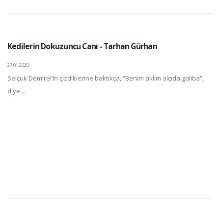
Kedilerin Dokuzuncu Canı - Tarhan Gürhan
27.01.2020
Selçuk Demirel’in çizdiklerine baktıkça, “Benim aklım alçıda galiba”,
diye ...