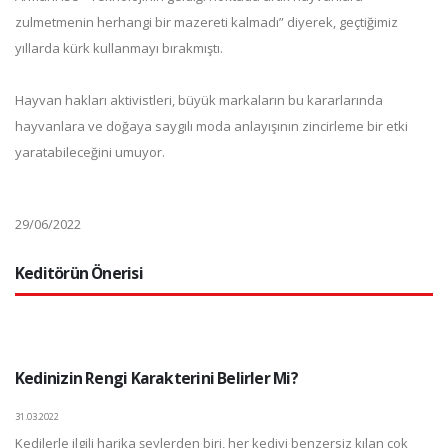
zulmetmenin herhangi bir mazereti kalmadı” diyerek, geçtiğimiz
yıllarda kürk kullanmayı bırakmıştı.
Hayvan hakları aktivistleri, büyük markaların bu kararlarında
hayvanlara ve doğaya saygılı moda anlayışının zincirleme bir etki
yaratabileceğini umuyor.
29/06/2022
Keditörün Önerisi
Kedinizin Rengi Karakterini Belirler Mi?
31.03.2022
Kedilerle ilgili harika şeylerden biri, her kediyi benzersiz kılan çok