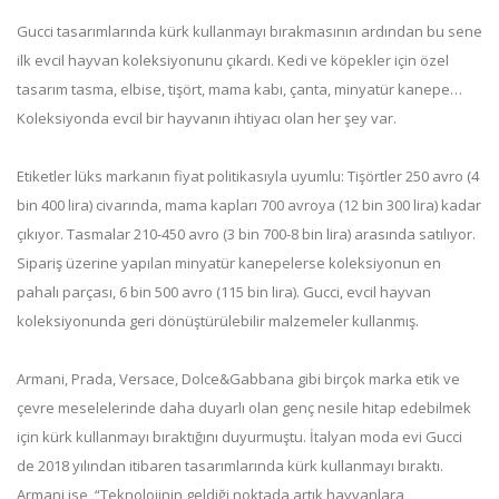
Gucci tasarımlarında kürk kullanmayı bırakmasının ardından bu sene
ilk evcil hayvan koleksiyonunu çıkardı. Kedi ve köpekler için özel
tasarım tasma, elbise, tişört, mama kabı, çanta, minyatür kanepe…
Koleksiyonda evcil bir hayvanın ihtiyacı olan her şey var.
Etiketler lüks markanın fiyat politikasıyla uyumlu: Tişörtler 250 avro (4
bin 400 lira) civarında, mama kapları 700 avroya (12 bin 300 lira) kadar
çıkıyor. Tasmalar 210-450 avro (3 bin 700-8 bin lira) arasında satılıyor.
Sipariş üzerine yapılan minyatür kanepelerse koleksiyonun en
pahalı parçası, 6 bin 500 avro (115 bin lira). Gucci, evcil hayvan
koleksiyonunda geri dönüştürülebilir malzemeler kullanmış.
Armani, Prada, Versace, Dolce&Gabbana gibi birçok marka etik ve
çevre meselelerinde daha duyarlı olan genç nesile hitap edebilmek
için kürk kullanmayı bıraktığını duyurmuştu. İtalyan moda evi Gucci
de 2018 yılından itibaren tasarımlarında kürk kullanmayı bıraktı.
Armani ise “Teknolojinin geldiği noktada artık hayvanlara