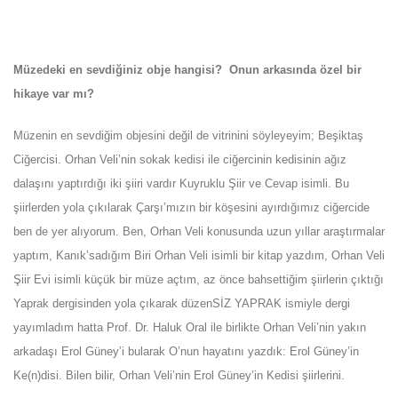
Müzedeki en sevdiğiniz obje hangisi? Onun arkasında özel bir
hikaye var mı?
Müzenin en sevdiğim objesini değil de vitrinini söyleyeyim; Beşiktaş
Ciğercisi. Orhan Veli’nin sokak kedisi ile ciğercinin kedisinin ağız
dalaşını yaptırdığı iki şiiri vardır Kuyruklu Şiir ve Cevap isimli. Bu
şiirlerden yola çıkılarak Çarşı’mızın bir köşesini ayırdığımız ciğercide
ben de yer alıyorum. Ben, Orhan Veli konusunda uzun yıllar araştırmalar
yaptım, Kanık’sadığım Biri Orhan Veli isimli bir kitap yazdım, Orhan Veli
Şiir Evi isimli küçük bir müze açtım, az önce bahsettiğim şiirlerin çıktığı
Yaprak dergisinden yola çıkarak düzenSİZ YAPRAK ismiyle dergi
yayımladım hatta Prof. Dr. Haluk Oral ile birlikte Orhan Veli’nin yakın
arkadaşı Erol Güney’i bularak O’nun hayatını yazdık: Erol Güney’in
Ke(n)disi. Bilen bilir, Orhan Veli’nin Erol Güney’in Kedisi şiirlerini.