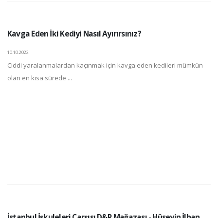
Kavga Eden İki Kediyi Nasıl Ayırırsınız?
10.10.2022
Ciddi yaralanmalardan kaçınmak için kavga eden kedileri mümkün
olan en kısa sürede ...
İstanbul İşkuleleri Çarşısı D&R Mağazası - Hüseyin İlhan