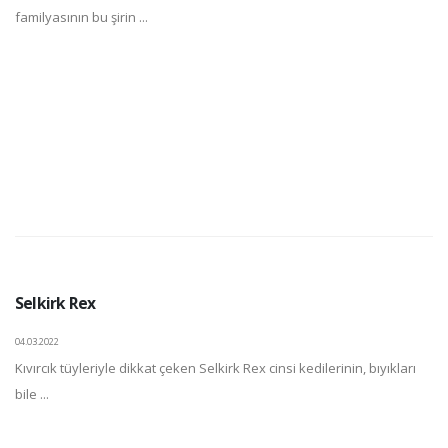
familyasının bu şirin ...
Selkirk Rex
04.03.2022
Kıvırcık tüyleriyle dikkat çeken Selkirk Rex cinsi kedilerinin, bıyıkları
bile ...