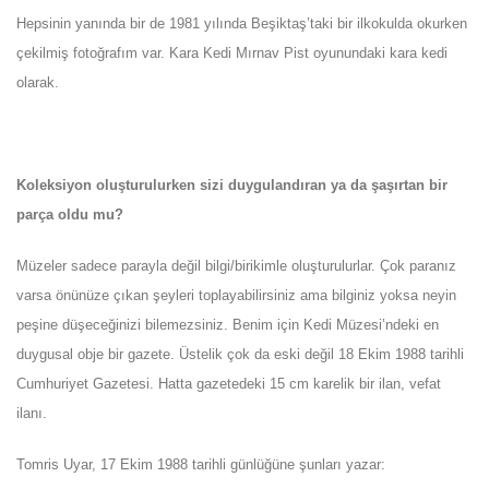
Hepsinin yanında bir de 1981 yılında Beşiktaş’taki bir ilkokulda okurken
çekilmiş fotoğrafım var. Kara Kedi Mırnav Pist oyunundaki kara kedi
olarak.
Koleksiyon oluşturulurken sizi duygulandıran ya da şaşırtan bir
parça oldu mu?
Müzeler sadece parayla değil bilgi/birikimle oluşturulurlar. Çok paranız
varsa önünüze çıkan şeyleri toplayabilirsiniz ama bilginiz yoksa neyin
peşine düşeceğinizi bilemezsiniz. Benim için Kedi Müzesi’ndeki en
duygusal obje bir gazete. Üstelik çok da eski değil 18 Ekim 1988 tarihli
Cumhuriyet Gazetesi. Hatta gazetedeki 15 cm karelik bir ilan, vefat
ilanı.
Tomris Uyar, 17 Ekim 1988 tarihli günlüğüne şunları yazar: