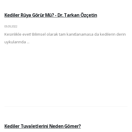
Kediler Rüya Görür Mü? - Dr. Tarkan Özçetin
05.05.2022
Kesinlikle evet! Bilimsel olarak tam kanıtlanamasa da kedilerin derin
uykularında ...
Kediler Tuvaletlerini Neden Gömer?