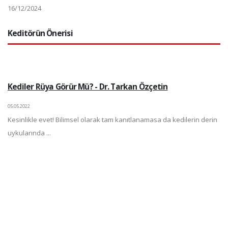
16/12/2024
Keditörün Önerisi
Kediler Rüya Görür Mü? - Dr. Tarkan Özçetin
05.05.2022
Kesinlikle evet! Bilimsel olarak tam kanıtlanamasa da kedilerin derin
uykularında ...