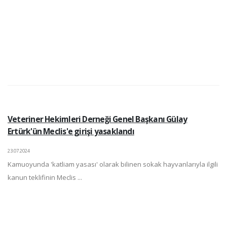
Veteriner Hekimleri Derneği Genel Başkanı Gülay
Ertürk'ün Meclis'e girişi yasaklandı
23.07.2024
Kamuoyunda 'katliam yasası' olarak bilinen sokak hayvanlarıyla ilgili
kanun teklifinin Meclis ...