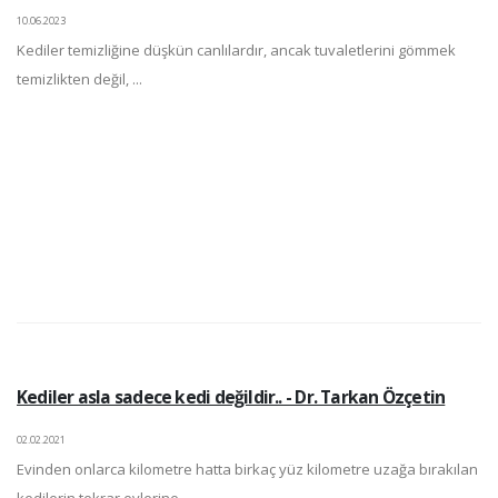
10.06.2023
Kediler temizliğine düşkün canlılardır, ancak tuvaletlerini gömmek
temizlikten değil, ...
Kediler asla sadece kedi değildir.. - Dr. Tarkan Özçetin
02.02.2021
Evinden onlarca kilometre hatta birkaç yüz kilometre uzağa bırakılan
kedilerin tekrar evlerine ...