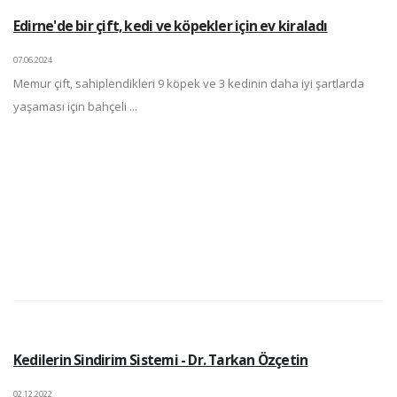
Edirne'de bir çift, kedi ve köpekler için ev kiraladı
07.06.2024
Memur çift, sahiplendikleri 9 köpek ve 3 kedinin daha iyi şartlarda
yaşaması için bahçeli ...
Kedilerin Sindirim Sistemi - Dr. Tarkan Özçetin
02.12.2022