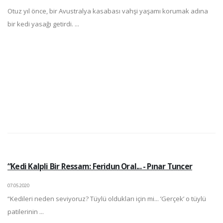
Otuz yıl önce, bir Avustralya kasabası vahşi yaşamı korumak adına
bir kedi yasağı getirdi. ...
“Kedi Kalpli Bir Ressam: Feridun Oral... - Pınar Tuncer
07.05.2020
“Kedileri neden seviyoruz? Tüylü oldukları için mi... ’Gerçek’ o tüylü
patilerinin ...