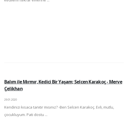
Balım ile Mırmır, Kedici Bir Yaşam; Selcen Karakoç - Merve
Çelikhan
29.01.2020
Kendinizi kısaca tanıtır mısınız? -Ben Selcen Karakoç. Evli, mutlu,
çocukluyum. Pati dostu ...