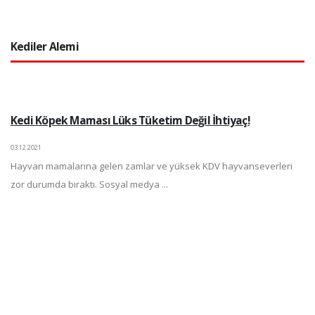
Kediler Alemi
Kedi Köpek Maması Lüks Tüketim Değil İhtiyaç!
03.12.2021
Hayvan mamalarına gelen zamlar ve yüksek KDV hayvanseverleri
zor durumda bıraktı. Sosyal medya ...