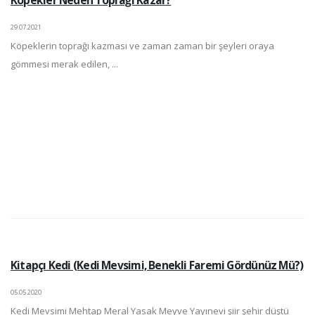
Köpekler Neden Toprağı Kazar?
29.07.2021
Köpeklerin toprağı kazması ve zaman zaman bir şeyleri oraya
gömmesi merak edilen, ...
Kitapçı Kedi (Kedi Mevsimi, Benekli Faremi Gördünüz Mü?)
05.05.2020
Kedi Mevsimi Mehtap Meral Yasak Meyve Yayınevi şiir şehir düştü