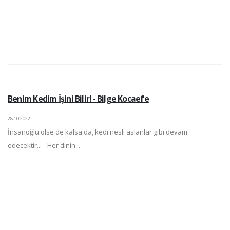
Benim Kedim İşini Bilir! - Bilge Kocaefe
28.10.2022
İnsanoğlu ölse de kalsa da, kedi nesli aslanlar gibi devam
edecektir... Her dinin ...