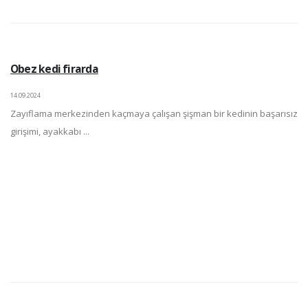
Obez kedi firarda
14.09.2024
Zayıflama merkezinden kaçmaya çalışan şişman bir kedinin başarısız
girişimi, ayakkabı ...