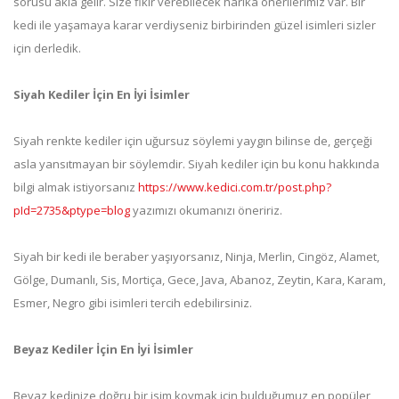
sorusu akla gelir. Size fikir verebilecek harika önerilerimiz var. Bir
kedi ile yaşamaya karar verdiyseniz birbirinden güzel isimleri sizler
için derledik.
Siyah Kediler İçin En İyi İsimler
Siyah renkte kediler için uğursuz söylemi yaygın bilinse de, gerçeği
asla yansıtmayan bir söylemdir. Siyah kediler için bu konu hakkında
bilgi almak istiyorsanız
https://www.kedici.com.tr/post.php?
pId=2735&ptype=blog
yazımızı okumanızı öneririz.
Siyah bir kedi ile beraber yaşıyorsanız, Ninja, Merlin, Cingöz, Alamet,
Gölge, Dumanlı, Sis, Mortiça, Gece, Java, Abanoz, Zeytin, Kara, Karam,
Esmer, Negro gibi isimleri tercih edebilirsiniz.
Beyaz Kediler İçin En İyi İsimler
Beyaz kedinize doğru bir isim koymak için bulduğumuz en popüler