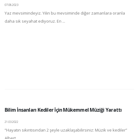
07.08.2023
Yaz mevsimindeyiz. Yılın bu mevsiminde diğer zamanlara oranla
daha sık seyahat ediyoruz. En ...
Bilim İnsanları Kediler İçin Mükemmel Müziği Yarattı
21.03.2022
“Hayatın sıkıntısından 2 şeyle uzaklaşabilirsiniz: Müzik ve kediler”
Albert ...