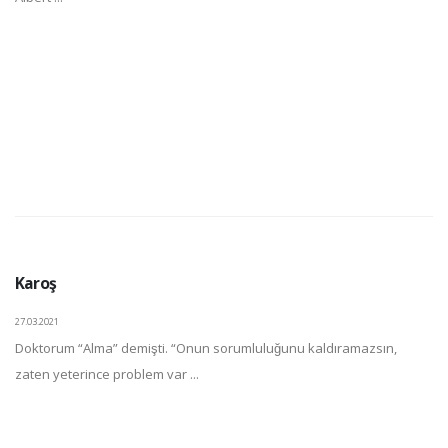
Karoş
27.03.2021
Doktorum “Alma” demişti. “Onun sorumluluğunu kaldıramazsın,
zaten yeterince problem var ...