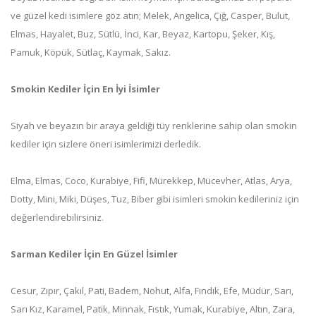
ve güzel kedi isimlere göz atın; Melek, Angelica, Çığ, Casper, Bulut,
Elmas, Hayalet, Buz, Sütlü, İnci, Kar, Beyaz, Kartopu, Şeker, Kış,
Pamuk, Köpük, Sütlaç, Kaymak, Sakız.
Smokin Kediler İçin En İyi İsimler
Siyah ve beyazın bir araya geldiği tüy renklerine sahip olan smokin
kediler için sizlere öneri isimlerimizi derledik.
Elma, Elmas, Coco, Kurabiye, Fifi, Mürekkep, Mücevher, Atlas, Arya,
Dotty, Mini, Miki, Düşes, Tuz, Biber gibi isimleri smokin kedileriniz için
değerlendirebilirsiniz.
Sarman Kediler İçin En Güzel İsimler
Cesur, Zıpır, Çakıl, Pati, Badem, Nohut, Alfa, Fındık, Efe, Müdür, Sarı,
Sarı Kız, Karamel, Patik, Minnak, Fıstık, Yumak, Kurabiye, Altın, Zara,