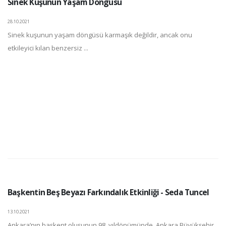
Sinek Kuşunun Yaşam Döngüsü
28.10.2021
Sinek kuşunun yaşam döngüsü karmaşık değildir, ancak onu
etkileyici kılan benzersiz ...
Başkentin Beş Beyazı Farkındalık Etkinliği - Seda Tuncel
13.10.2021
Ankara’nın başkent oluşunun 98. yıldönümünde, Ankara Büyükşehir