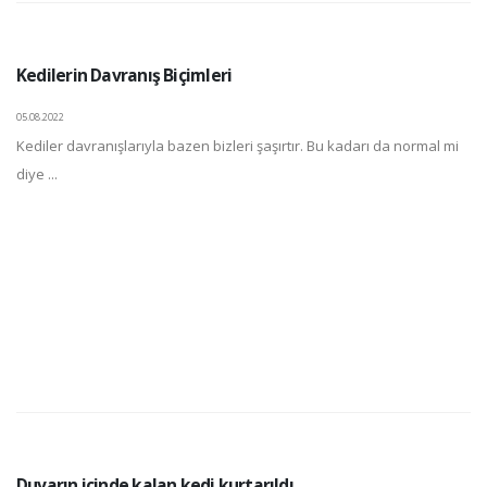
Kedilerin Davranış Biçimleri
05.08.2022
Kediler davranışlarıyla bazen bizleri şaşırtır. Bu kadarı da normal mi
diye ...
Duvarın içinde kalan kedi kurtarıldı