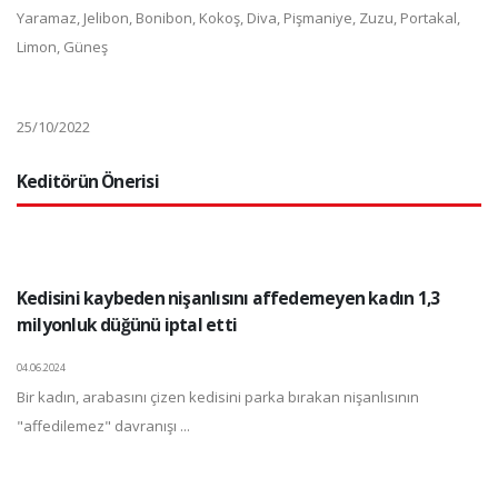
Yaramaz, Jelibon, Bonibon, Kokoş, Diva, Pişmaniye, Zuzu, Portakal,
Limon, Güneş
25/10/2022
Keditörün Önerisi
Kedisini kaybeden nişanlısını affedemeyen kadın 1,3
milyonluk düğünü iptal etti
04.06.2024
Bir kadın, arabasını çizen kedisini parka bırakan nişanlısının
"affedilemez" davranışı ...