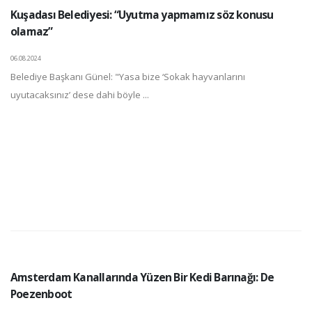
Kuşadası Belediyesi: “Uyutma yapmamız söz konusu
olamaz”
06.08.2024
Belediye Başkanı Günel: "Yasa bize ‘Sokak hayvanlarını
uyutacaksınız’ dese dahi böyle ...
Amsterdam Kanallarında Yüzen Bir Kedi Barınağı: De
Poezenboot