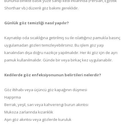
Bununla birlikte basık yüze sahip kedi ırklarında (Persian, Egzotik
Shorthair vb.) düzenli göz bakımı gereklidir.
Günlük göz temizliği nasıl yapılır?
Kaynatılıp oda sıcaklığına getirilmiş su ile ıslattığınız pamukla basınç
uygulamadan gözleri temizleyebilirsiniz. Bu işlem göz yaşı
kanalından dışa doğru nazikçe yapılmalıdır. Her iki göz için de ayrı
pamuk kullanılmalıdır. Günde bir veya birkaç kez uygulanabilir.
Kedilerde göz enfeksiyonunun belirtileri nelerdir?
Göz iltihabı veya üçüncü göz kapağının düşmesi
Hapşırma
Berrak, yeşil, sarı veya kahverengi burun akıntısı
Mukoza zarlarında kızarıklık
Aşırı göz akıntısı veya gözlerde kuruluk