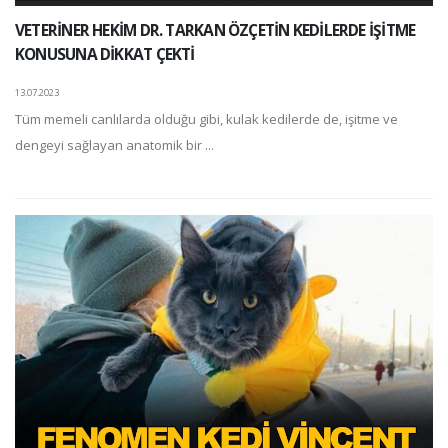
VETERİNER HEKİM DR. TARKAN ÖZÇETİN KEDİLERDE İŞİTME
KONUSUNA DİKKAT ÇEKTİ
13.07.2023
Tüm memeli canlılarda olduğu gibi, kulak kedilerde de, işitme ve
dengeyi sağlayan anatomik bir ...