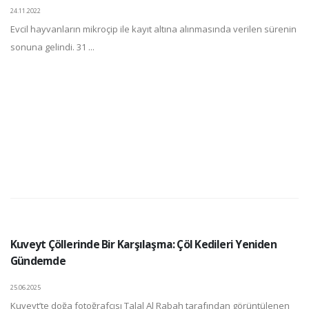
24.11.2022
Evcil hayvanların mikroçip ile kayıt altına alınmasında verilen sürenin
sonuna gelindi. 31 ...
Kuveyt Çöllerinde Bir Karşılaşma: Çöl Kedileri Yeniden
Gündemde
25.06.2025
Kuveyt’te doğa fotoğrafçısı Talal Al Rabah tarafından görüntülenen