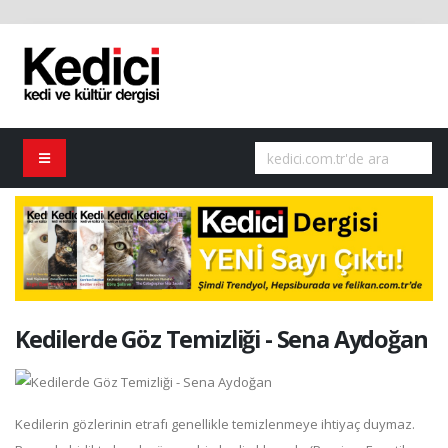
Kedilerde Göz Temizliği - Sena Aydoğan
Kedilerin gözlerinin etrafı genellikle temizlenmeye ihtiyaç duymaz.