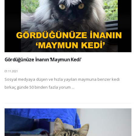
Gördüğünüze İnanın ‘Maymun Kedi’
01.11.2021
Sosyal medyaya düşen ve hızla yayılan maymuna benzer kedi
birkaç günde 50 binden fazla yorum ...