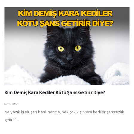
Kim Demiş Kara Kediler Kötü Şans Getirir Diye?
07.10.2022
Ne yazık ki oluşan batıl inançla, pek çok kişi ‘kara kediler şanssızlık
getirir’ ...