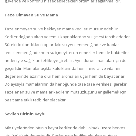
güvende ve konforlu hissedebilecekleri ortamlar sağlanmalıdır.
Taze Olmayan Su ve Mama
Tazelenmeyen su ve bekleyen mama kedileri mutsuz edebilir.
Kediler doğada akan ve temiz kaynaklardan su içmeyi tercih ederler.
Sürekli kullandıkları kaplardaki su yenilenmediğinde ve kaplar
temizlenmediğinde hem su içmeyi tercih etmezler hem de bakteriler
nedeniyle sağlıkları tehlikeye girebilir. Aynı durum mamaları için de
geçerlidir. Mamalar açıkta kaldıklarında hem mineral ve vitamin
değerlerinde azalma olur hem aromaları uçar hem de bayatlarlar.
Dolayısıyla mamalarının da her öğünde taze taze verilmesi gerekir.
Tazelenen su ve mamalar kedilerin mutsuzluğunu engellemek için
basit ama etkili tedbirler olacaktır.
Sevilen Birinin Kaybı
Aile üyelerinden birinin kaybı kediler de dahil olmak üzere herkes
için üzücü bir deneyimdir. Başlangıçta kediler oldukça mutsuz