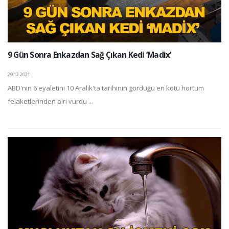
9 Gün Sonra Enkazdan Sağ Çıkan Kedi ‘Madix’
29.12.2021
ABD'nin 6 eyaletini 10 Aralık'ta tarihinin gördüğü en kötü hortum
felaketlerinden biri vurdu ...