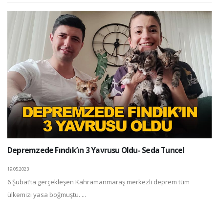
Depremzede Fındık’ın 3 Yavrusu Oldu- Seda Tuncel
19.05.2023
6 Şubat’ta gerçekleşen Kahramanmaraş merkezli deprem tüm
ülkemizi yasa boğmuştu. ...