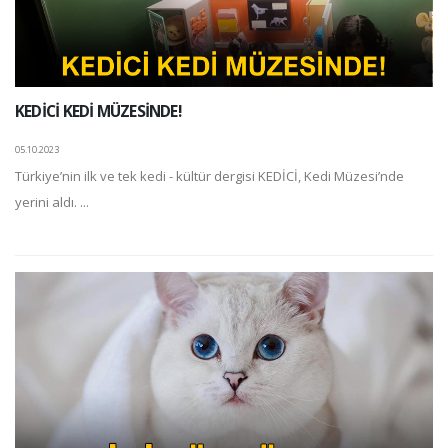
KEDİCİ KEDİ MÜZESİNDE!
05.10.2023
Türkiye’nin ilk ve tek kedi - kültür dergisi KEDİCİ, Kedi Müzesi’nde
yerini aldı. ...