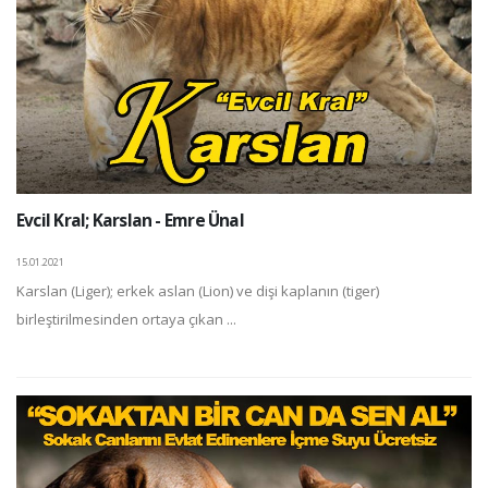
Evcil Kral; Karslan - Emre Ünal
15.01.2021
Karslan (Liger); erkek aslan (Lion) ve dişi kaplanın (tiger)
birleştirilmesinden ortaya çıkan ...