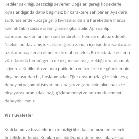
Kediler sakinliği, sessizliği severler. Doğaları gereği köpeklerle
kıyaslandığında daha bağımsız bir karaktere sahiptirler. Ayaklara
sürtünseler de kucağa gelip kıvrılsalar da ani hareketlere maruz
kalmak tabiri caizse onları çileden çıkarabilir. Aşırı sarılıp
sarmalanmak onları hem sinirlendirebilir hem de mutsuz edebilir.
Nitekim bu davranış tekrarlandığında zaman içerisinde insanlardan
uzak durmayı tercih etmeleri de muhtemeldir. Bu noktada kedilerin
vücutlarında her bölgenin de okşanmaması gerektiğini hatırlatmak
istiyoruz. Kediler ön ve arka patilerinin ve özellikle de göbeklerinin
okşanmasından hiç hoşlanmazlar. Eğer dostunuzla güzel bir sevgi
deneyimi yaşamak istiyorsanız başını ve çenesinin altını nazikçe
okşayarak aranızdaki bağı güçlendirmeyi ve onu mutlu etmeyi
deneyebilirsiniz.
Pis Tuvaletler
Kedi kumu ve tuvaletlerinin temizliği titiz dostlarımızın en önemli
önceliklerindendir. Kumları pis olduğunda, dönemsel olarak kum