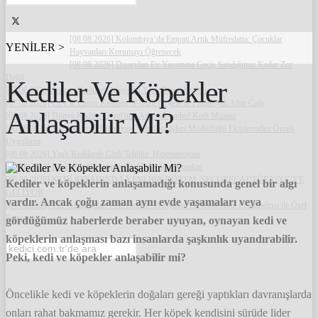
[08.08.2026] Kolombiya’da Empati Artık Müfredatta: Çocuklar
YENİLER >
Hayvanları Korumayı Öğrenecek
[08.08.2026] Dışarıdan Ev Yaşamına Geçiş Sandığımız Kadar Zor
Değil
Kediler Ve Köpekler
[07.08.2026] Ankara Kedileri Dünyanın Yeni Dijital Elçileri
[07.08.2026] CIA’in Casus Kedileri ve Gizli Projelerin Paranoyak Altın Çağı
Anlaşabilir Mi?
[07.08.2026] Dünya Kediler Günü'nün Adresi İstanbul Kedi Müzesi
[06.08.2026] Van İpekyolu Belediyesi Veteriner İşleri Müdürlüğü Ekiplerinden Örnek
Uygulama
[06.08.2026] Yaşlı Kedilerde Gizli Tehlike: Hipertansiyon
[05.08.2026] Bir Hayat Kurtarmak Bir Hayat Kurtarmaktır
[05.08.2026] KEDİ REFAHINDA YENİ BİR DÖNEM: SECURECAT TÜRKİYE’YE
Kediler ve köpeklerin anlaşamadığı konusunda genel bir algı
GELİYOR
vardır. Ancak çoğu zaman aynı evde yaşamaları veya
[04.08.2026] The Catographer Nils Jacobi : Dünyanın En Ünlü Kedi Fotoğrafçısı ile Özel
Röportaj
gördüğümüz haberlerde beraber uyuyan, oynayan kedi ve
köpeklerin anlaşması bazı insanlarda şaşkınlık uyandırabilir.
Peki, kedi ve köpekler anlaşabilir mi?
Öncelikle kedi ve köpeklerin doğaları gereği yaptıkları davranışlarda
onları rahat bakmamız gerekir. Her köpek kendisini sürüde lider