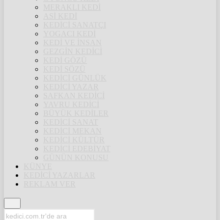
MERAKLI KEDİ
ASİ KEDİ
KEDİCİ SANATÇI
YOGACI KEDİ
KEDİ VE İNSAN
GEZGİN KEDİCİ
KEDİ GÖZÜ
KEDİ SÖZÜ
KEDİCİ GÜNLÜK
KEDİCİ YAZAR
SAFKAN KEDİCİ
YAVRU KEDİCİ
BÜYÜK KEDİLER
KEDİCİ SANAT
KEDİCİ MEKAN
KEDİCİ KÜLTÜR
KEDİCİ EDEBİYAT
GÜNÜN KONUSU
KÜNYE
KEDİCİ YAZARLAR
REKLAM VER