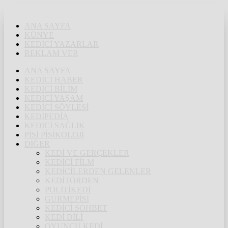
ANA SAYFA
KÜNYE
KEDİCİ YAZARLAR
REKLAM VER
ANA SAYFA
KEDİCİ HABER
KEDİCİ BİLİM
KEDİCİ YAŞAM
KEDİCİ SÖYLEŞİ
KEDİPEDİA
KEDİCİ SAĞLIK
PİSİ PİSİKOLOJİ
DİĞER
KEDİ VE GERÇEKLER
KEDİCİ FİLM
KEDİCİLERDEN GELENLER
KEDİTÖRDEN
POLİTİKEDİ
GURMEPİSİ
KEDİCİ SOHBET
KEDİ DİLİ
OYUNCU KEDİ