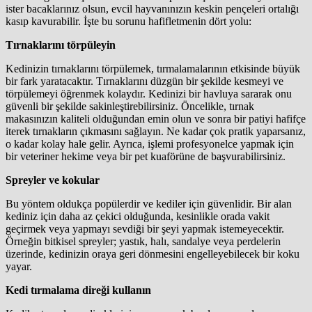
ister bacaklarınız olsun, evcil hayvanınızın keskin pençeleri ortalığı
kasıp kavurabilir. İşte bu sorunu hafifletmenin dört yolu:
Tırnaklarını törpüleyin
Kedinizin tırnaklarını törpülemek, tırmalamalarının etkisinde büyük
bir fark yaratacaktır. Tırnaklarını düzgün bir şekilde kesmeyi ve
törpülemeyi öğrenmek kolaydır. Kedinizi bir havluya sararak onu
güvenli bir şekilde sakinleştirebilirsiniz. Öncelikle, tırnak
makasınızın kaliteli olduğundan emin olun ve sonra bir patiyi hafifçe
iterek tırnakların çıkmasını sağlayın. Ne kadar çok pratik yaparsanız,
o kadar kolay hale gelir. Ayrıca, işlemi profesyonelce yapmak için
bir veteriner hekime veya bir pet kuaförüne de başvurabilirsiniz.
Spreyler ve kokular
Bu yöntem oldukça popülerdir ve kediler için güvenlidir. Bir alan
kediniz için daha az çekici olduğunda, kesinlikle orada vakit
geçirmek veya yapmayı sevdiği bir şeyi yapmak istemeyecektir.
Örneğin bitkisel spreyler; yastık, halı, sandalye veya perdelerin
üzerinde, kedinizin oraya geri dönmesini engelleyebilecek bir koku
yayar.
Kedi tırmalama direği kullanın