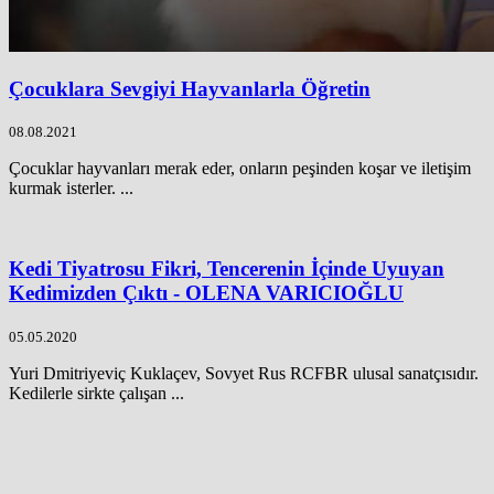
Çocuklara Sevgiyi Hayvanlarla Öğretin
08.08.2021
Çocuklar hayvanları merak eder, onların peşinden koşar ve iletişim
kurmak isterler. ...
Kedi Tiyatrosu Fikri, Tencerenin İçinde Uyuyan
Kedimizden Çıktı - OLENA VARICIOĞLU
05.05.2020
Yuri Dmitriyeviç Kuklaçev, Sovyet Rus RCFBR ulusal sanatçısıdır.
Kedilerle sirkte çalışan ...