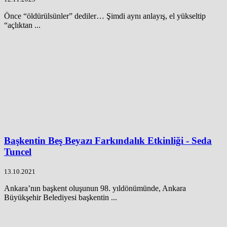
Önce “öldürülsünler” dediler… Şimdi aynı anlayış, el yükseltip
“açlıktan ...
Başkentin Beş Beyazı Farkındalık Etkinliği - Seda
Tuncel
13.10.2021
Ankara’nın başkent oluşunun 98. yıldönümünde, Ankara
Büyükşehir Belediyesi başkentin ...