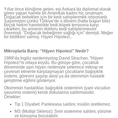
Yıllar önce kliniğime gelen, eşi Ankara’da diplomat olarak
görev yapan hamile bir Amerikalı kadını hiç unutmam.
Doğacak bebekleri için bir kedi sahiplenmek istiyorlardı.
Şaşırmıştım çünkü Türkiye’de o dönem (hatta bugün bile)
birçok hekim hamilelikte kedi-köpek temasına karşı
çıkarken, bu annenin doktoru kedi sahiplenmesini
önermişti. “Doğacak bebeğimin sağlığı için” demişti. Meğer
bir bildikleri varmış. Hijyen Hipotezi..
Mikroplarla Barış: “Hijyen Hipotezi” Nedir?
1989’da İngiliz epidemiyolog David Strachan, “Hijyen
Hipotezi”ni ortaya koydu. Bu görüşe göre, çocukluk
döneminde aşırı hijyen nedeniyle yeterince mikrop ve
çevresel etmenle karşılaşmayan çocukların bağışıklık
sistemi, görevini şaşırıp alerji ya da otoimmün hastalık
geliştirme eğilimi gösteriyor.
Otoimmün hastalıklar, bağışıklık sisteminin (yani vücudun
savunma sistemi) kendi dokularına saldırmasıdır.
Örnekler:
Tip 1 Diyabet: Pankreasa saldırır, insülin üretilemez.
MS (Multipl Skleroz): Sinir sistemine saldırır, yürüme
ve konuşma bozulabilir.