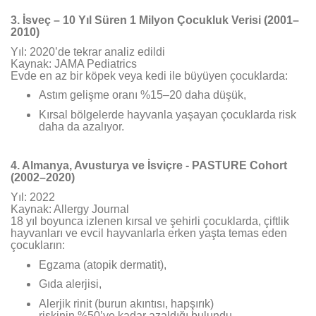
3. İsveç – 10 Yıl Süren 1 Milyon Çocukluk Verisi (2001–
2010)
Yıl: 2020’de tekrar analiz edildi
Kaynak: JAMA Pediatrics
Evde en az bir köpek veya kedi ile büyüyen çocuklarda:
Astım gelişme oranı %15–20 daha düşük,
Kırsal bölgelerde hayvanla yaşayan çocuklarda risk
daha da azalıyor.
4. Almanya, Avusturya ve İsviçre - PASTURE Cohort
(2002–2020)
Yıl: 2022
Kaynak: Allergy Journal
18 yıl boyunca izlenen kırsal ve şehirli çocuklarda, çiftlik
hayvanları ve evcil hayvanlarla erken yaşta temas eden
çocukların:
Egzama (atopik dermatit),
Gıda alerjisi,
Alerjik rinit (burun akıntısı, hapşırık)
riskinin %50’ye kadar azaldığı bulundu.