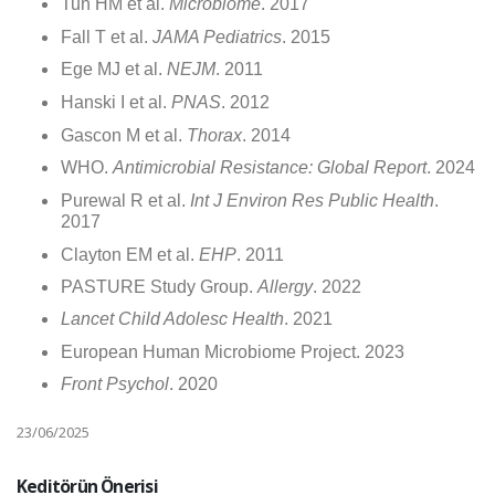
Tun HM et al.
Microbiome
. 2017
Fall T et al.
JAMA Pediatrics
. 2015
Ege MJ et al.
NEJM
. 2011
Hanski I et al.
PNAS
. 2012
Gascon M et al.
Thorax
. 2014
WHO.
Antimicrobial Resistance: Global Report
. 2024
Purewal R et al.
Int J Environ Res Public Health
.
2017
Clayton EM et al.
EHP
. 2011
PASTURE Study Group.
Allergy
. 2022
Lancet Child Adolesc Health
. 2021
European Human Microbiome Project. 2023
Front Psychol
. 2020
23/06/2025
Keditörün Önerisi