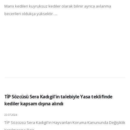
Manx kedileri kuyruksuz kediler olarak bilinir ayrıca avlanma
becerileri oldukça yüksektir. ...
TİP Sözcüsü Sera Kadıgil'in talebiyle Yasa teklifinde
kediler kapsam dışına alındı
22.07.2024
TİP Sözcüsü Sera Kadıgil'in Hayvanları Koruma Kanununda Değişiklik