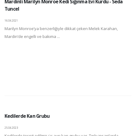
Mardinli Marilyn Monroe Kedi Sığınma Evi Kurdu - Seda
Tuncel
16.04.2021
Marilyn Monroe’ya benzerliğiyle dikkat çeken Melek Karahan,
Mardin’de engelli ve bakıma ...
Kedilerde Kan Grubu
25.04.2023
Kedilerde tespit edilmiş üç ayrı kan grubu var. Tıpkı insanlarda