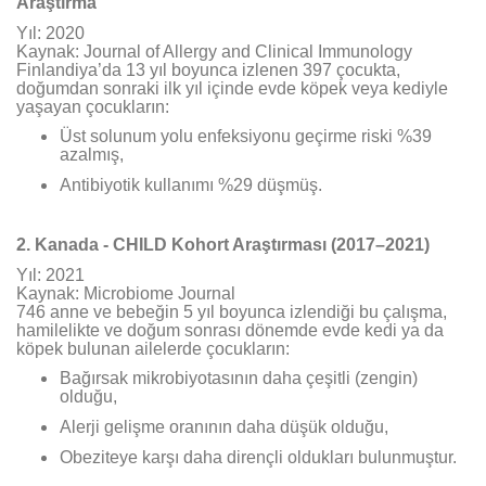
Araştırma
Yıl: 2020
Kaynak: Journal of Allergy and Clinical Immunology
Finlandiya’da 13 yıl boyunca izlenen 397 çocukta,
doğumdan sonraki ilk yıl içinde evde köpek veya kediyle
yaşayan çocukların:
Üst solunum yolu enfeksiyonu geçirme riski %39
azalmış,
Antibiyotik kullanımı %29 düşmüş.
2. Kanada - CHILD Kohort Araştırması (2017–2021)
Yıl: 2021
Kaynak: Microbiome Journal
746 anne ve bebeğin 5 yıl boyunca izlendiği bu çalışma,
hamilelikte ve doğum sonrası dönemde evde kedi ya da
köpek bulunan ailelerde çocukların:
Bağırsak mikrobiyotasının daha çeşitli (zengin)
olduğu,
Alerji gelişme oranının daha düşük olduğu,
Obeziteye karşı daha dirençli oldukları bulunmuştur.