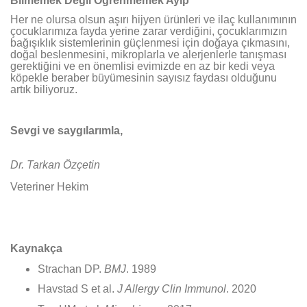
Bilmemek Değil Öğrenmemek Ayıp
Her ne olursa olsun aşırı hijyen ürünleri ve ilaç kullanımının
çocuklarımıza fayda yerine zarar verdiğini, çocuklarımızın
bağışıklık sistemlerinin güçlenmesi için doğaya çıkmasını,
doğal beslenmesini, mikroplarla ve alerjenlerle tanışması
gerektiğini ve en önemlisi evimizde en az bir kedi veya
köpekle beraber büyümesinin sayısız faydası olduğunu
artık biliyoruz.
Sevgi ve saygılarımla,
Dr. Tarkan Özçetin
Veteriner Hekim
Kaynakça
Strachan DP.
BMJ
. 1989
Havstad S et al.
J Allergy Clin Immunol
. 2020