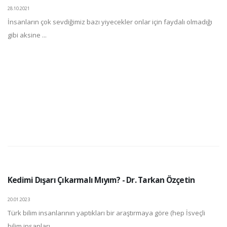
28.10.2021
İnsanların çok sevdiğimiz bazı yiyecekler onlar için faydalı olmadığı
gibi aksine ...
Kedimi Dışarı Çıkarmalı Mıyım? - Dr. Tarkan Özçetin
20.01.2023
Türk bilim insanlarının yaptıkları bir araştırmaya göre (hep İsveçli
bilim insanları ...