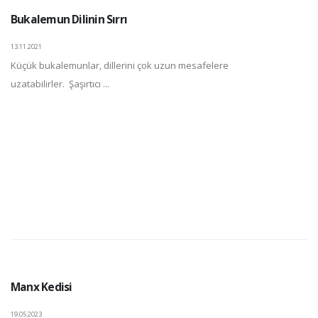
Bukalemun Dilinin Sırrı
13.11.2021
Küçük bukalemunlar, dillerini çok uzun mesafelere
uzatabilirler. Şaşırtıcı ...
Manx Kedisi
19.05.2023