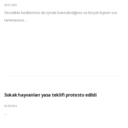
29.01.2020
Öncelikle kedilerinizi de içinde barındırdığınız ve birçok kişinin sizi
tanımasına ...
Sokak hayvanları yasa teklifi protesto edildi
02.09.2024
...