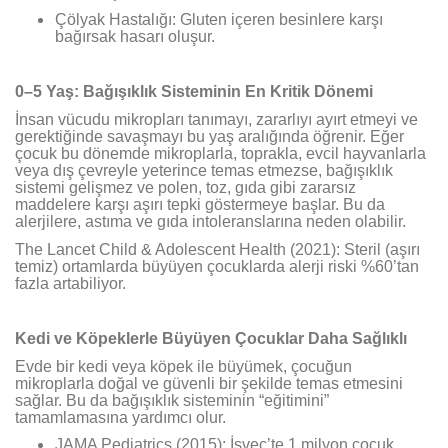
Çölyak Hastalığı: Gluten içeren besinlere karşı
bağırsak hasarı oluşur.
0–5 Yaş: Bağışıklık Sisteminin En Kritik Dönemi
İnsan vücudu mikropları tanımayı, zararlıyı ayırt etmeyi ve
gerektiğinde savaşmayı bu yaş aralığında öğrenir. Eğer
çocuk bu dönemde mikroplarla, toprakla, evcil hayvanlarla
veya dış çevreyle yeterince temas etmezse, bağışıklık
sistemi gelişmez ve polen, toz, gıda gibi zararsız
maddelere karşı aşırı tepki göstermeye başlar. Bu da
alerjilere, astıma ve gıda intoleranslarına neden olabilir.
The Lancet Child & Adolescent Health (2021): Steril (aşırı
temiz) ortamlarda büyüyen çocuklarda alerji riski %60’tan
fazla artabiliyor.
Kedi ve Köpeklerle Büyüyen Çocuklar Daha Sağlıklı
Evde bir kedi veya köpek ile büyümek, çocuğun
mikroplarla doğal ve güvenli bir şekilde temas etmesini
sağlar. Bu da bağışıklık sisteminin “eğitimini”
tamamlamasına yardımcı olur.
JAMA Pediatrics (2015): İsveç’te 1 milyon çocuk