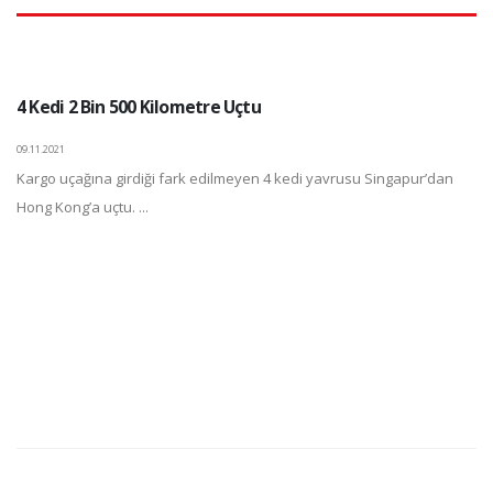
4 Kedi 2 Bin 500 Kilometre Uçtu
09.11.2021
Kargo uçağına girdiği fark edilmeyen 4 kedi yavrusu Singapur’dan
Hong Kong’a uçtu. ...