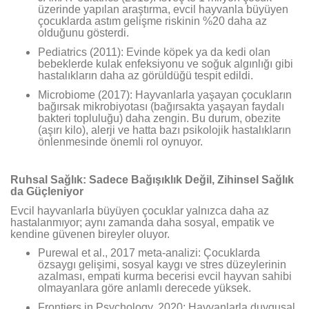
üzerinde yapılan araştırma, evcil hayvanla büyüyen
çocuklarda astım gelişme riskinin %20 daha az
olduğunu gösterdi.
Pediatrics (2011): Evinde köpek ya da kedi olan
bebeklerde kulak enfeksiyonu ve soğuk algınlığı gibi
hastalıkların daha az görüldüğü tespit edildi.
Microbiome (2017): Hayvanlarla yaşayan çocukların
bağırsak mikrobiyotası (bağırsakta yaşayan faydalı
bakteri topluluğu) daha zengin. Bu durum, obezite
(aşırı kilo), alerji ve hatta bazı psikolojik hastalıkların
önlenmesinde önemli rol oynuyor.
Ruhsal Sağlık: Sadece Bağışıklık Değil, Zihinsel Sağlık
da Güçleniyor
Evcil hayvanlarla büyüyen çocuklar yalnızca daha az
hastalanmıyor; aynı zamanda daha sosyal, empatik ve
kendine güvenen bireyler oluyor.
Purewal et al., 2017 meta-analizi: Çocuklarda
özsaygı gelişimi, sosyal kaygı ve stres düzeylerinin
azalması, empati kurma becerisi evcil hayvan sahibi
olmayanlara göre anlamlı derecede yüksek.
Frontiers in Psychology, 2020: Hayvanlarla duygusal