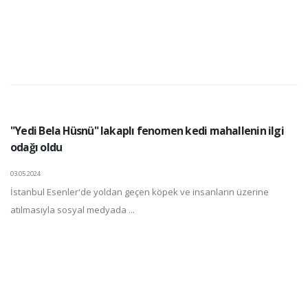
"Yedi Bela Hüsnü" lakaplı fenomen kedi mahallenin ilgi
odağı oldu
03.05.2024
İstanbul Esenler'de yoldan geçen köpek ve insanların üzerine
atılmasıyla sosyal medyada ...