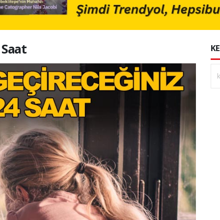
 Saat
KE