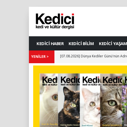
KEDİCİ HABER
KEDİCİ BİLİM
KEDİCİ YAŞAM
YENİLER >
[07.08.2026] Dünya Kediler Günü'nün Adre