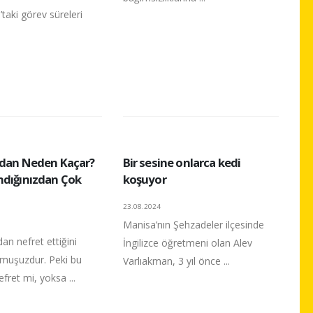
taki görev süreleri
udan Neden Kaçar?
Bir sesine onlarca kedi
ndığınızdan Çok
koşuyor
23.08.2024
Manisa’nın Şehzadeler ilçesinde
dan nefret ettiğini
İngilizce öğretmeni olan Alev
muşuzdur. Peki bu
Varlıakman, 3 yıl önce ...
fret mi, yoksa ...