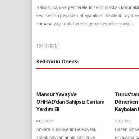
Balkon, kapı ve pencerelerinize muhakkak korunaklı 
kedi sesisin peşinden atlayabilirler. Kedilerin, aynı 
zamana yayılmalı, hemen gerçekleştirilmemelidir.
19/11/2021
Keditörün Önerisi
Mansur Yavaş Ve
Tunus’tan
OHHAD'dan Sahipsiz Canlara
Dönerken
Yardım Eli
Kaybolan K
04.10.2021
23.02.2026
Ankara Büyükşehir Belediyesi,
Bazen bir va
sokak hayvanlarının sağlığı ve
eşya.Ama ba