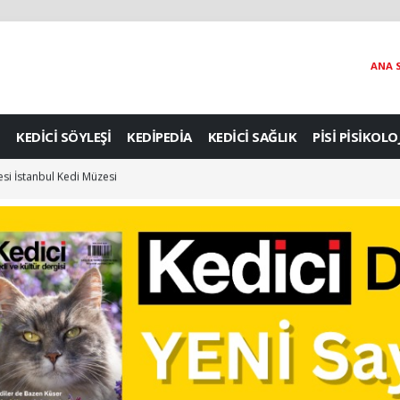
ANA 
KEDİCİ SÖYLEŞİ
KEDİPEDİA
KEDİCİ SAĞLIK
PİSİ PİSİKOLO
si İstanbul Kedi Müzesi