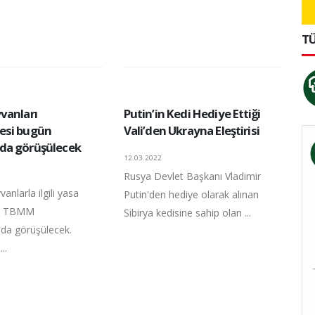
TÜ
vanları
Putin’in Kedi Hediye Ettiği
esi bugün
Vali’den Ukrayna Eleştirisi
da görüşülecek
12.03.2022
Rusya Devlet Başkanı Vladimir
anlarla ilgili yasa
Putin'den hediye olarak alınan
ün TBMM
Sibirya kedisine sahip olan ...
da görüşülecek.
..