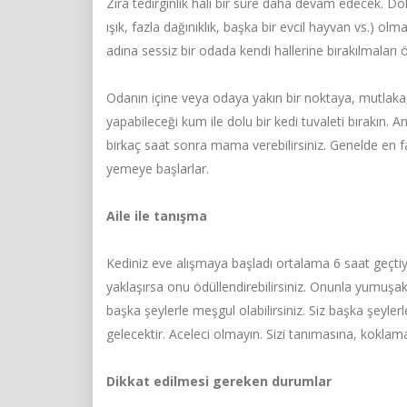
Zira tedirginlik hali bir süre daha devam edecek. Dola
ışık, fazla dağınıklık, başka bir evcil hayvan vs.) ol
adına sessiz bir odada kendi hallerine bırakılmaları 
Odanın içine veya odaya yakın bir noktaya, mutlaka
yapabileceği kum ile dolu bir kedi tuvaleti bırakın. 
birkaç saat sonra mama verebilirsiniz. Genelde en fa
yemeye başlarlar.
Aile ile tanışma
Kediniz eve alışmaya başladı ortalama 6 saat geçtiys
yaklaşırsa onu ödüllendirebilirsiniz. Onunla yumuşak 
başka şeylerle meşgul olabilirsiniz. Siz başka şeylerle
gelecektir. Aceleci olmayın. Sizi tanımasına, koklama
Dikkat edilmesi gereken durumlar