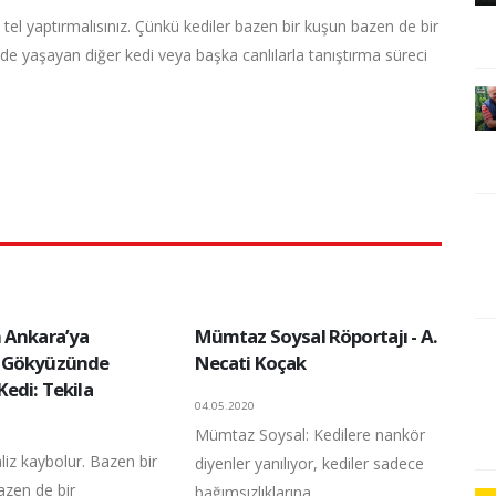
tel yaptırmalısınız. Çünkü kediler bazen bir kuşun bazen de bir
evde yaşayan diğer kedi veya başka canlılarla tanıştırma süreci
 Ankara’ya
Mümtaz Soysal Röportajı - A.
 Gökyüzünde
Necati Koçak
edi: Tekila
04.05.2020
Mümtaz Soysal: Kedilere nankör
liz kaybolur. Bazen bir
diyenler yanılıyor, kediler sadece
zen de bir
bağımsızlıklarına ...