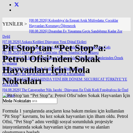
[08.08.2026] Kolombiya’da Empati Artık Müfredatta: Çocuklar
YENİLER >
Hayvanları Korumayı Öğrenecek
[08.08.2026] Dışarıdan Ev Yaşamına Geçiş Sandığımız Kadar Zor
Değil
[07.08.2026] Ankara Kedileri Dünyanın Yeni Dijital Elçileri
Pit Stop’tan “Pet Stop”a:
[07.08.2026] CIA’in Casus Kedileri ve Gizli Projelerin Paranoyak Altın Çağı
[07.08.2026] Dünya Kediler Günü'nün Adresi İstanbul Kedi Müzesi
Petrol Ofisi’nden Sokak
[06.08.2026] Van İpekyolu Belediyesi Veteriner İşleri Müdürlüğü Ekiplerinden Örnek
Uygulama
Hayvanları İçin Mola
[06.08.2026] Yaşlı Kedilerde Gizli Tehlike: Hipertansiyon
[05.08.2026] Bir Hayat Kurtarmak Bir Hayat Kurtarmaktır
Noktaları
[05.08.2026] KEDİ REFAHINDA YENİ BİR DÖNEM: SECURECAT TÜRKİYE’YE
GELİYOR
[04.08.2026] The Catographer Nils Jacobi : Dünyanın En Ünlü Kedi Fotoğrafçısı ile Özel
Röportaj
Formula 1 yarışlarında araçların kısa bakım molası için kullanılan
“Pit Stop” kavramı, bu kez sokak hayvanları için ilham oldu. Petrol
Ofisi, “Pet Stop” adını verdiği sosyal sorumluluk projesiyle
istasyonlarında sokak hayvanları için mama ve su alanları
oluşturmaya başladı.