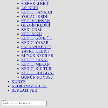
MERAKLI KEDİ
ASİ KEDİ
KEDİCİ SANATÇI
YOGACI KEDİ
KEDİ VE İNSAN
GEZGİN KEDİCİ
KEDİ GÖZÜ
KEDİ SÖZÜ
KEDİCİ GÜNLÜK
KEDİCİ YAZAR
SAFKAN KEDİCİ
YAVRU KEDİCİ
BÜYÜK KEDİLER
KEDİCİ SANAT
KEDİCİ MEKAN
KEDİCİ KÜLTÜR
KEDİCİ EDEBİYAT
GÜNÜN KONUSU
KÜNYE
KEDİCİ YAZARLAR
REKLAM VER