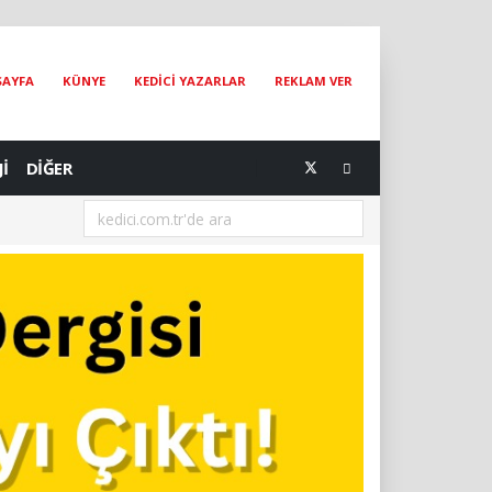
SAYFA
KÜNYE
KEDİCİ YAZARLAR
REKLAM VER
Jİ
DİĞER
[07.08.2026] Dünya Kediler Günü'nün Adresi İstanbul Kedi Müzesi