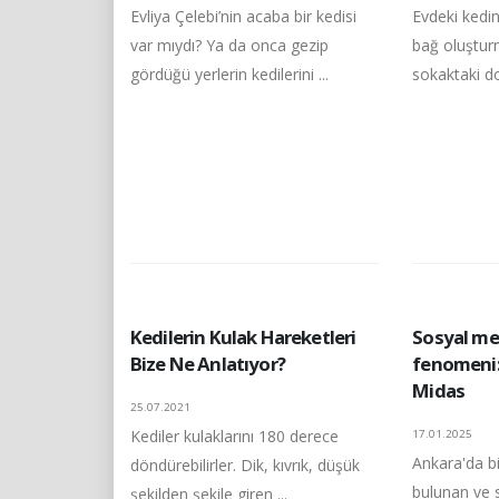
Evliya Çelebi’nin acaba bir kedisi
Evdeki kedin
var mıydı? Ya da onca gezip
bağ oluşturm
gördüğü yerlerin kedilerini ...
sokaktaki dos
Kedilerin Kulak Hareketleri
Sosyal me
Bize Ne Anlatıyor?
fenomeni: 
Midas
25.07.2021
Kediler kulaklarını 180 derece
17.01.2025
Ankara'da b
döndürebilirler. Dik, kıvrık, düşük
bulunan ve s
şekilden şekile giren ...