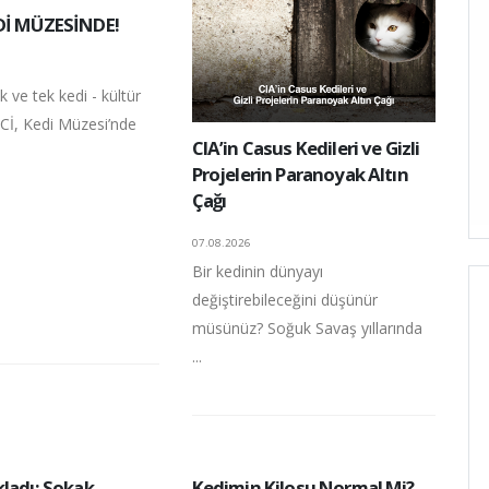
Dİ MÜZESİNDE!
lk ve tek kedi - kültür
İCİ, Kedi Müzesi’nde
CIA’in Casus Kedileri ve Gizli
Projelerin Paranoyak Altın
Çağı
07.08.2026
Bir kedinin dünyayı
değiştirebileceğini düşünür
müsünüz? Soğuk Savaş yıllarında
...
kladı: Sokak
Kedimin Kilosu Normal Mi?