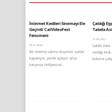
İnternet Kedileri Sinemayı Ele
Çaldığı Eşy
Geçirdi: CatVideoFest
Tabela Ast
Fenomeni
17.06.2021
Sahibi Kate
29.07.2026
Bir sinema salonu düşünün. Işıklar
verdiği kedi
kapanıyor, perde açılıyor ama
bulursa çalıyo
karşınıza Hollywood ...