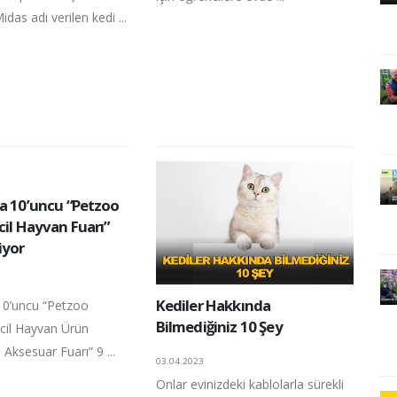
das adı verilen kedi ...
da 10’uncu “Petzoo
cil Hayvan Fuarı”
iyor
Kediler Hakkında
 10’uncu “Petzoo
Bilmediğiniz 10 Şey
vcil Hayvan Ürün
Aksesuar Fuarı” 9 ...
03.04.2023
Onlar evinizdeki kablolarla sürekli