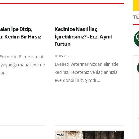
TÜ
aları İpe Dizip,
Kedinize Nasıl İlaç
ı: Kedim Bir Hırsız
İçirebilirsiniz? - Ecz. Aynil
Furtun
 Felmet'in Esme ismini
10.05.2023
Eveeet! Veterinerinizden elinizde
, yaşadığı mahallede ne
kediniz, reçeteniz ve ilaçlarınızla
r! ...
eve döndünüz. Şimdi ...