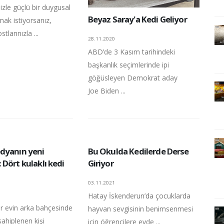
izle güçlü bir duygusal
Beyaz Saray'a Kedi Geliyor
ak istiyorsanız,
tlarınızla ...
28.11.2020
ABD’de 3 Kasım tarihindeki
başkanlık seçimlerinde ipi
göğüsleyen Demokrat aday
Joe Biden ...
dyanın yeni
Bu Okulda Kedilerde Derse
Dört kulaklı kedi
Giriyor
03.11.2021
Hatay İskenderun’da çocuklarda
ir evin arka bahçesinde
hayvan sevgisinin benimsenmesi
ahiplenen kişi
için öğrencilere evde ...