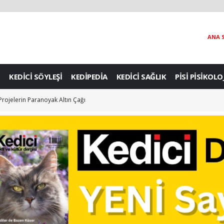
ANA 
KEDİCİ SÖYLEŞİ
KEDİPEDİA
KEDİCİ SAĞLIK
PİSİ PİSİKOLO
 Projelerin Paranoyak Altın Çağı