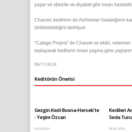
yaşar ve obezite ve diyabet gibi insan hastalıkl
Charvet, kedilerin de Alzheimer hastalığının kara
biriktirebildiğini belirtiyor.
“Catage Projesi” ile Charvet ve ekibi, veterine
toplayarak kedilerin insan yaşına göre yaşlan
06/11/2024
Keditörün Önerisi
Gezgin Kedi Bosna-Hersek’te
Kedileri A
- Yeşim Özcan
Seda Tunc
05.04.2021
05.05.2023