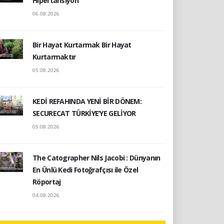
Hipertansiyon
06.08.2026
Bir Hayat Kurtarmak Bir Hayat
Kurtarmaktır
05.08.2026
KEDİ REFAHINDA YENİ BİR DÖNEM:
SECURECAT TÜRKİYE’YE GELİYOR
05.08.2026
The Catographer Nils Jacobi : Dünyanın
En Ünlü Kedi Fotoğrafçısı ile Özel
Röportaj
04.08.2026