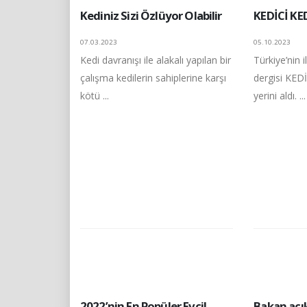
Kediniz Sizi Özlüyor Olabilir
KEDİCİ KE
07.03.2023
05.10.2023
Kedi davranışı ile alakalı yapılan bir
Türkiye’nin i
çalışma kedilerin sahiplerine karşı
dergisi KED
kötü ...
yerini aldı. ...
2022’nin En Popüler Evcil
Bakan açı