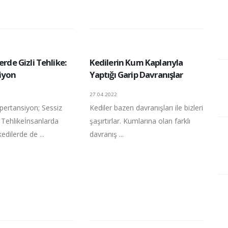
erde Gizli Tehlike:
Kedilerin Kum Kaplarıyla
iyon
Yaptığı Garip Davranışlar
27.04.2022
pertansiyon; Sessiz
Kediler bazen davranışları ile bizleri
r Tehlikeİnsanlarda
şaşırtırlar. Kumlarına olan farklı
edilerde de ...
davranış ...