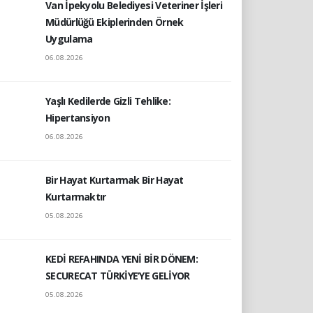
Van İpekyolu Belediyesi Veteriner İşleri
Müdürlüğü Ekiplerinden Örnek
Uygulama
06.08.2026
Yaşlı Kedilerde Gizli Tehlike:
Hipertansiyon
06.08.2026
Bir Hayat Kurtarmak Bir Hayat
Kurtarmaktır
05.08.2026
KEDİ REFAHINDA YENİ BİR DÖNEM:
SECURECAT TÜRKİYE’YE GELİYOR
05.08.2026