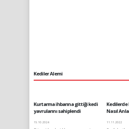
Kediler Alemi
Kurtarma ihbarına gittiği kedi
Kedilerde
yavrularını sahiplendi
Nasıl Anlaş
15.10.2024
11.11.2022