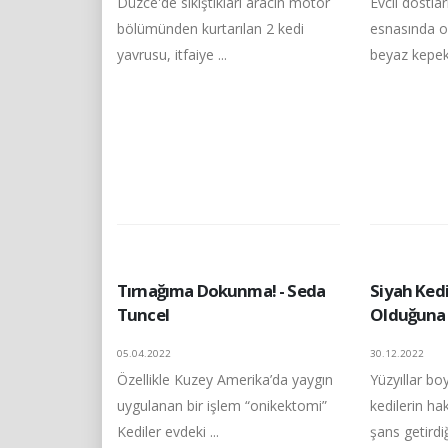
Düzce'de sıkıştıkları aracın motor
Evcil dostla
bölümünden kurtarılan 2 kedi
esnasında o
yavrusu, itfaiye ...
beyaz kepekle
Tırnağıma Dokunma! - Seda
Siyah Kedi
Tuncel
Olduğuna 
05.04.2022
30.12.2022
Özellikle Kuzey Amerika’da yaygın
Yüzyıllar b
uygulanan bir işlem “onikektomi”
kedilerin ha
Kediler evdeki ...
şans getirdiğ