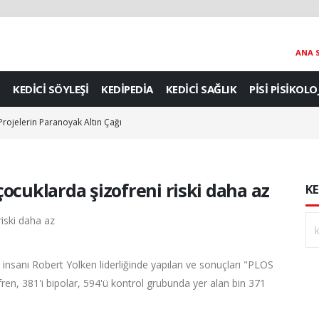
ANA 
KEDİCİ SÖYLEŞİ
KEDİPEDİA
KEDİCİ SAĞLIK
PİSİ PİSİKOLO
 Projelerin Paranoyak Altın Çağı
ocuklarda şizofreni riski daha az
KE
insanı Robert Yolken liderliğinde yapılan ve sonuçları "PLOS
ren, 381'i bipolar, 594'ü kontrol grubunda yer alan bin 371