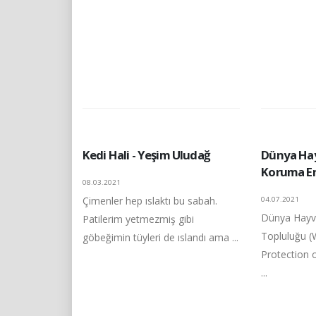
Kedi Hali - Yeşim Uludağ
Dünya Hay
Koruma En
08.03.2021
Çimenler hep ıslaktı bu sabah.
04.07.2021
Dünya Hayv
Patilerim yetmezmiş gibi
Topluluğu (
göbeğimin tüyleri de ıslandı ama ...
Protection 
...