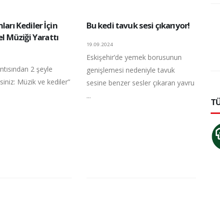
ları Kediler İçin
Bu kedi tavuk sesi çıkarıyor!
Müziği Yarattı
19.09.2024
Eskişehir’de yemek borusunun
ıntısından 2 şeyle
genişlemesi nedeniyle tavuk
siniz: Müzik ve kediler”
sesine benzer sesler çıkaran yavru
...
TÜ