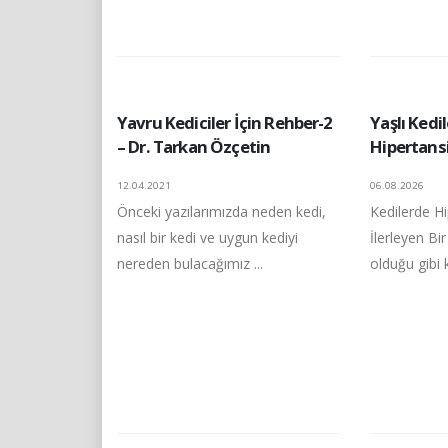
Yavru Kediciler İçin Rehber-2
Yaşlı Kedil
– Dr. Tarkan Özçetin
Hipertans
12.04.2021
06.08.2026
Önceki yazılarımızda neden kedi,
Kedilerde Hi
nasıl bir kedi ve uygun kediyi
İlerleyen Bi
nereden bulacağımız ...
olduğu gibi k