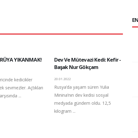
EN
RÜYA YIKANMAK!
Dev Ve Mütevazi Kedi: Kefir -
Başak Nur Gökçam
ricinde kedicikler
20.01.2022
Rusya’da yaşam süren Yulia
k sevmezler. Açtıkları
Minina’nın dev kedisi sosyal
rşısında ...
medyada gündem oldu. 12,5
kilogram ...