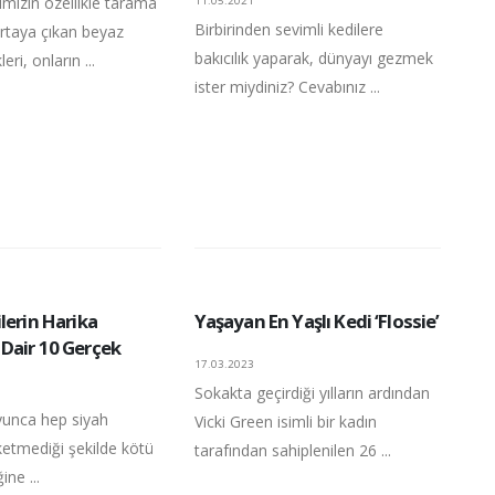
rımızın özellikle tarama
11.05.2021
Birbirinden sevimli kedilere
rtaya çıkan beyaz
bakıcılık yaparak, dünyayı gezmek
ri, onların ...
ister miydiniz? Cevabınız ...
lerin Harika
Yaşayan En Yaşlı Kedi ‘Flossie’
Dair 10 Gerçek
17.03.2023
Sokakta geçirdiği yılların ardından
oyunca hep siyah
Vicki Green isimli bir kadın
ketmediği şekilde kötü
tarafından sahiplenilen 26 ...
ine ...