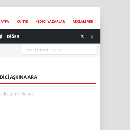
SAYFA
KÜNYE
KEDİCİ YAZARLAR
REKLAM VER
Jİ
DİĞER
[07.08.2026] Dünya Kediler Günü'nün Adresi İstanbul Kedi Müzesi
DİCİ AŞKINA ARA