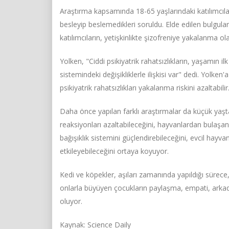
Araştırma kapsamında 18-65 yaşlarındaki katılımcılar
besleyip beslemedikleri soruldu. Elde edilen bulgul
katılımcıların, yetişkinlikte şizofreniye yakalanma 
Yolken, "Ciddi psikiyatrik rahatsızlıkların, yaşamın i
sistemindeki değişikliklerle ilişkisi var" dedi. Yolken
psikiyatrik rahatsızlıkları yakalanma riskini azaltabilir
Daha önce yapılan farklı araştırmalar da küçük yaşt
reaksiyonları azaltabileceğini, hayvanlardan bulaşan
bağışıklık sistemini güçlendirebileceğini, evcil hayv
etkileyebileceğini ortaya koyuyor.
Kedi ve köpekler, aşıları zamanında yapıldığı sürece,
onlarla büyüyen çocukların paylaşma, empati, arkadaş
oluyor.
Kaynak: Science Daily