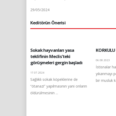
29/05/2024
Keditörün Önerisi
Sokak hayvanları yasa
KORKULU 
teklifinin Meclis'teki
06.08.2023
görüşmeleri gergin başladı
İstisnalar ha
17.07.2024
yıkanmayı pe
Sağlıklı sokak köpeklerine de
bir musluk ka
“ötanazi” yapılmasının yani onların
öldürülmesinin ...