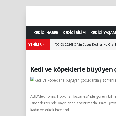
KEDİCİ HABER
KEDİCİ BİLİM
KEDİCİ YAŞAM
YENİLER >
[07.08.2026] CIA’in Casus Kedileri ve Gizli
Kedi ve köpeklerle büyüyen ç
ABD'deki Johns Hopkins Hastanesi'nde görevli bilim 
One" dergisinde yayınlanan araştırmada 396'sı şizof
kadın ve erkek incelendi.