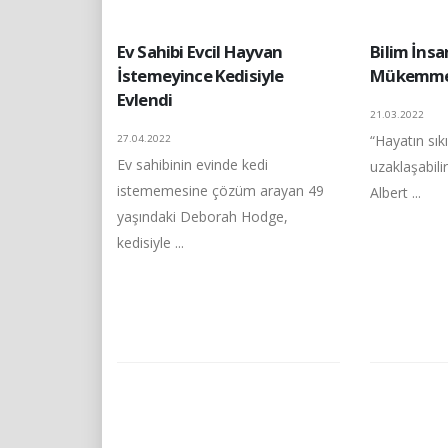
Ev Sahibi Evcil Hayvan
Bilim İnsan
İstemeyince Kedisiyle
Mükemmel 
Evlendi
21.03.2022
“Hayatın sık
27.04.2022
Ev sahibinin evinde kedi
uzaklaşabilir
istememesine çözüm arayan 49
Albert ...
yaşındaki Deborah Hodge,
kedisiyle ...