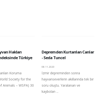
van Hakları
Depremden Kurtarılan Canlar
deksinde Türkiye
- Seda Tuncel
08.11.2020
anları Koruma
İzmir depreminden sonra
World Society for the
hayvanseverlerin akıllarında tek bir
of Animals – WSPA) 30
soru oluştu. Yaralanan ve
kaybolan ...