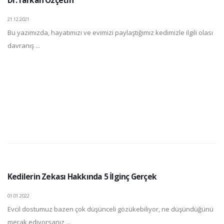
21.12.2021
Bu yazımızda, hayatımızı ve evimizi paylaştığımız kedimizle ilgili olası
davranış ...
Kedilerin Zekası Hakkında 5 İlginç Gerçek
01.01.2022
Evcil dostumuz bazen çok düşünceli gözükebiliyor, ne düşündüğünü
merak ediyorsanız ...