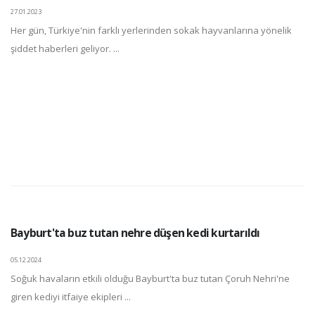
27.01.2023
Her gün, Türkiye'nin farklı yerlerinden sokak hayvanlarına yönelik
şiddet haberleri geliyor. ...
Bayburt'ta buz tutan nehre düşen kedi kurtarıldı
05.12.2024
Soğuk havaların etkili olduğu Bayburt'ta buz tutan Çoruh Nehri'ne
giren kediyi itfaiye ekipleri ...