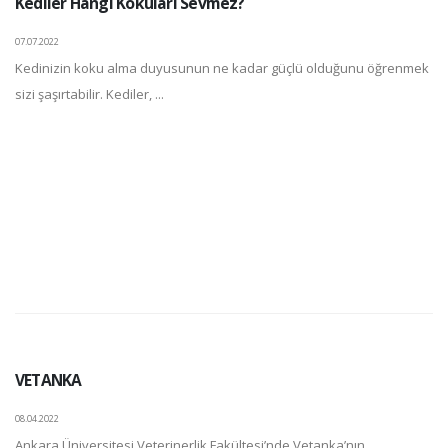
Kediler Hangi Kokuları Sevmez?
07.07.2022
Kedinizin koku alma duyusunun ne kadar güçlü olduğunu öğrenmek
sizi şaşırtabilir. Kediler, ...
VETANKA
08.04.2022
Ankara Üniversitesi Veterinerlik Fakültesi’nde Vetanka’nın