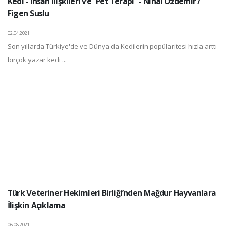
Kedi - İnsan İlişkileri ve "Pet Terapi" - Nihal Özdemir /
Figen Suslu
02.04.2021
Son yıllarda Türkiye'de ve Dünya'da Kedilerin popülaritesi hızla arttı
birçok yazar kedi ...
Türk Veteriner Hekimleri Birliği’nden Mağdur Hayvanlara
İlişkin Açıklama
06.08.2021