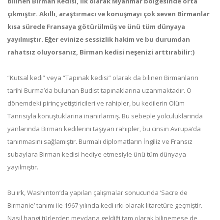
bilinen Birman Kedisi, ilk olarak Myanmar bölgesinde orta
çıkmıştır. Akıllı, araştırmacı ve konuşmayı çok seven Birmanlar
kısa sürede Fransaya götürülmüş ve ünü tüm dünyaya
yayılmıştır. Eğer evinize sessizlik hakim ve bu durumdan
rahatsız oluyorsanız, Birman kedisi neşenizi arttırabilir:)
“Kutsal kedi” veya “Tapınak kedisi” olarak da bilinen Birmanların
tarihi Burma’da bulunan Budist tapınaklarına uzanmaktadır. O
dönemdeki pirinç yetiştiricileri ve rahipler, bu kedilerin Ölüm
Tanrısıyla konuştuklarına inanırlarmış. Bu sebeple yolculuklarında
yanlarında Birman kedilerini taşıyan rahipler, bu cinsin Avrupa’da
tanınmasını sağlamıştır. Burmalı diplomatların İngiliz ve Fransız
subaylara Birman kedisi hediye etmesiyle ünü tüm dünyaya
yayılmıştır.
Bu ırk, Washinton’da yapılan çalışmalar sonucunda ‘Sacre de
Birmanie’ tanımı ile 1967 yılında kedi ırkı olarak litaretüre geçmiştir.
Nasıl hangi türlerden meydana geldiği tam olarak bilinemese de