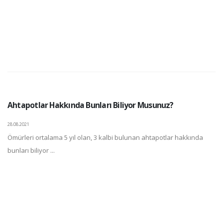
Ahtapotlar Hakkında Bunları Biliyor Musunuz?
28.08.2021
Ömürleri ortalama 5 yıl olan, 3 kalbi bulunan ahtapotlar hakkında
bunları biliyor ...