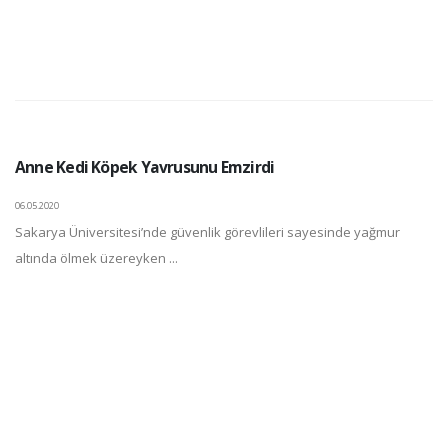
Anne Kedi Köpek Yavrusunu Emzirdi
06.05.2020
Sakarya Üniversitesi’nde güvenlik görevlileri sayesinde yağmur
altında ölmek üzereyken ...