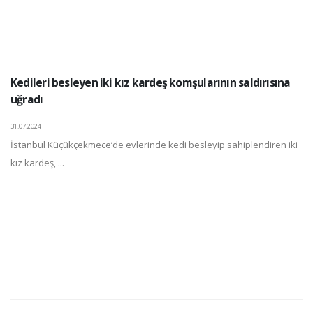
Kedileri besleyen iki kız kardeş komşularının saldırısına
uğradı
31.07.2024
İstanbul Küçükçekmece’de evlerinde kedi besleyip sahiplendiren iki
kız kardeş, ...