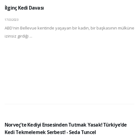
İlginç Kedi Davası
17.03.2023
ABD'nin Bellevue kentinde yaşayan bir kadın, bir başkasının mülküne
izinsiz girdiği ...
Norveç’te Kediyi Ensesinden Tutmak Yasak! Türkiye’de
Kedi Tekmelemek Serbest! - Seda Tuncel