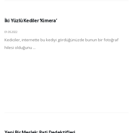
İki Yüzlü Kediler ‘Kimera’
01.05.2022
Kediciler, internette bu kediyi gördüğünüzde bunun bir fotoğraf
hilesi olduğunu ...
Yeni Bir Meslek: Pati Dedektifleri