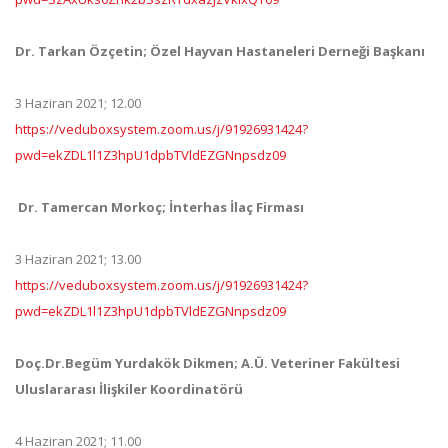
Dr. Tarkan Özçetin; Özel Hayvan Hastaneleri Derneği Başkanı
3 Haziran 2021; 12.00
https://veduboxsystem.zoom.us/j/91926931424?
pwd=ekZDL1l1Z3hpU1dpbTVldEZGNnpsdz09
Dr. Tamercan Morkoç; İnterhas İlaç Firması
3 Haziran 2021; 13.00
https://veduboxsystem.zoom.us/j/91926931424?
pwd=ekZDL1l1Z3hpU1dpbTVldEZGNnpsdz09
Doç.Dr.Begüm Yurdakök Dikmen; A.Ü. Veteriner Fakültesi
Uluslararası İlişkiler Koordinatörü
4 Haziran 2021; 11.00