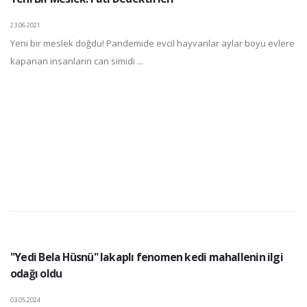
23.06.2021
Yeni bir meslek doğdu! Pandemide evcil hayvanlar aylar boyu evlere
kapanan insanların can simidi ...
"Yedi Bela Hüsnü" lakaplı fenomen kedi mahallenin ilgi
odağı oldu
03.05.2024