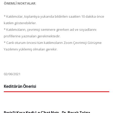
ÖNEMLİ NOKTALAR:
* Katılımcılar, toplantıya yukarıda bildirilen saatten 10 dakika önce
katılım gösterebilirler.
* Katılımcıların, çevrimiçi seminere girerken ad ve soyadlarını
profillerine yazmaları gerekmektedir.
* Canlı oturum öncesi tüm katılımcıların Zoom Çevrimiçi Görüşme
Yazılımını yüklemiş olmaları gerekir.
02/06/2021
Keditörün Önerisi
Paris'li Kara Kedi: Le C'hat Noir - Dr. Başak Tolga