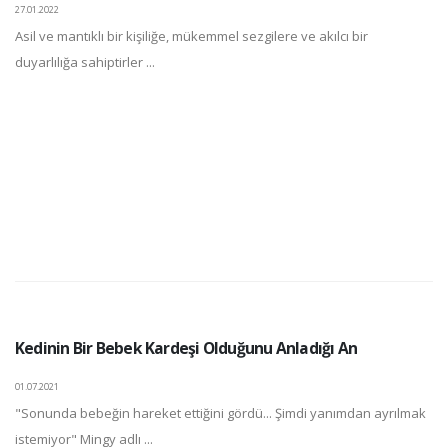
27.01.2022
Asil ve mantıklı bir kişiliğe, mükemmel sezgilere ve akılcı bir
duyarlılığa sahiptirler ...
Kedinin Bir Bebek Kardeşi Olduğunu Anladığı An
01.07.2021
"Sonunda bebeğin hareket ettiğini gördü... Şimdi yanımdan ayrılmak
istemiyor" Mingy adlı ...