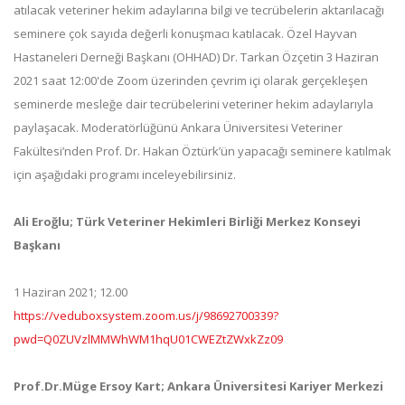
atılacak veteriner hekim adaylarına bilgi ve tecrübelerin aktarılacağı
seminere çok sayıda değerli konuşmacı katılacak. Özel Hayvan
Hastaneleri Derneği Başkanı (OHHAD) Dr. Tarkan Özçetin 3 Haziran
2021 saat 12:00'de Zoom üzerinden çevrim içi olarak gerçekleşen
seminerde mesleğe dair tecrübelerini veteriner hekim adaylarıyla
paylaşacak. Moderatörlüğünü Ankara Üniversitesi Veteriner
Fakültesi’nden Prof. Dr. Hakan Öztürk’ün yapacağı seminere katılmak
için aşağıdaki programı inceleyebilirsiniz.
Ali Eroğlu; Türk Veteriner Hekimleri Birliği Merkez Konseyi
Başkanı
1 Haziran 2021; 12.00
https://veduboxsystem.zoom.us/j/98692700339?
pwd=Q0ZUVzlMMWhWM1hqU01CWEZtZWxkZz09
Prof.Dr.Müge Ersoy Kart; Ankara Üniversitesi Kariyer Merkezi