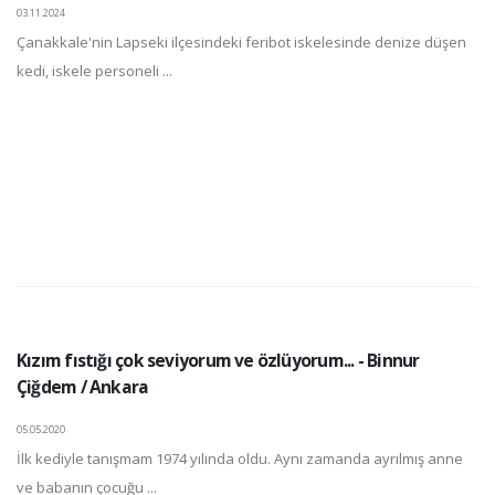
03.11.2024
Çanakkale'nin Lapseki ilçesindeki feribot iskelesinde denize düşen
kedi, iskele personeli ...
Kızım fıstığı çok seviyorum ve özlüyorum... - Binnur
Çiğdem / Ankara
05.05.2020
İlk kediyle tanışmam 1974 yılında oldu. Aynı zamanda ayrılmış anne
ve babanın çocuğu ...