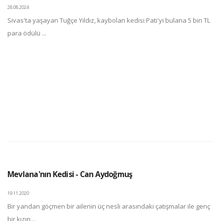
28.08.2024
Sivas'ta yaşayan Tuğçe Yıldız, kaybolan kedisi Pati'yi bulana 5 bin TL
para ödülü ...
Mevlana'nın Kedisi - Can Aydoğmuş
19.11.2020
Bir yandan göçmen bir ailenin üç nesli arasındaki çatışmalar ile genç
bir kızın ...