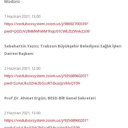
Müdürü
1 Haziran 2021; 13.00
https://veduboxsystem.zoom.us/j/98692700339?
pwd=Q0ZUVzlMMWhWM1hqU01CWEZtZWxkZz09
Sebahattin Yazıcı; Trabzon Büyükşehir Belediyesi Sağlık İşleri
Dairesi Başkanı
2 Haziran 2021; 12.00
https://veduboxsystem.zoom.us/j/93568960201?
pwd=SzAxUks0Znk2bSszRTdxazJzVklxQT09
Prof.Dr. Ahmet Ergün; BESD-BİR Genel Sekreteri
2 Haziran 2021; 13.00
https://veduboxsystem.zoom.us/j/93568960201?
pwd=SzAxUks0Znk2bSszRTdxazJzVklxQT09