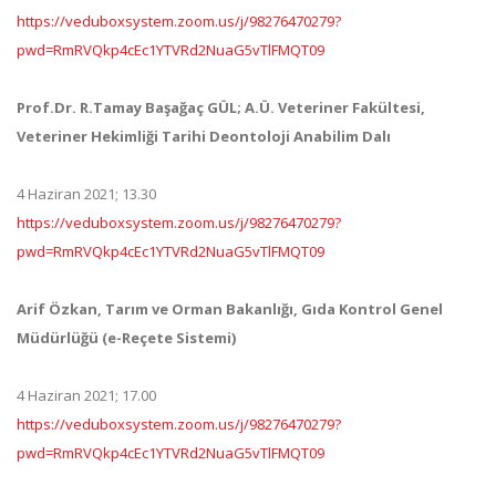
https://veduboxsystem.zoom.us/j/98276470279?
pwd=RmRVQkp4cEc1YTVRd2NuaG5vTlFMQT09
Prof.Dr. R.Tamay Başağaç GÜL; A.Ü. Veteriner Fakültesi,
Veteriner Hekimliği Tarihi Deontoloji Anabilim Dalı
4 Haziran 2021; 13.30
https://veduboxsystem.zoom.us/j/98276470279?
pwd=RmRVQkp4cEc1YTVRd2NuaG5vTlFMQT09
Arif Özkan, Tarım ve Orman Bakanlığı, Gıda Kontrol Genel
Müdürlüğü (e-Reçete Sistemi)
4 Haziran 2021; 17.00
https://veduboxsystem.zoom.us/j/98276470279?
pwd=RmRVQkp4cEc1YTVRd2NuaG5vTlFMQT09