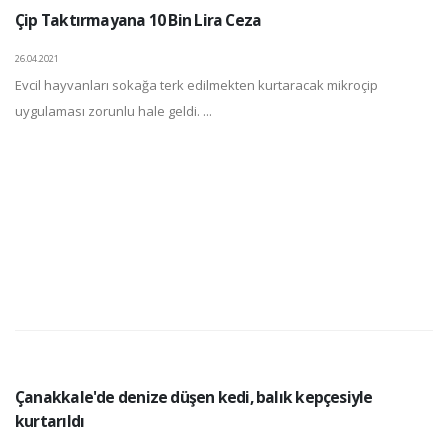
Çip Taktırmayana 10 Bin Lira Ceza
26.04.2021
Evcil hayvanları sokağa terk edilmekten kurtaracak mikroçip
uygulaması zorunlu hale geldi. ...
Çanakkale'de denize düşen kedi, balık kepçesiyle
kurtarıldı