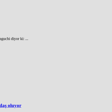
guchi diyor ki: ...
adaş oluyor