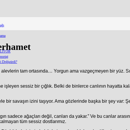
ağı
lama
erhamet
ELİYOR
portaj
 Değiştirdi?
e alevlerin tam ortasında… Yorgun ama vazgeçmeyen bir yüz. Sır
e işleyen sessiz bir çığlık. Belki de binlerce canlının hayatta ka
 bir savaşın izini taşıyor. Ama gözlerinde başka bir şey var: Şefk
n sadece ağaçları değil, canları da yakar.” Ve bu canlar arasında
kalmayan tüm sessiz dostlarımız.