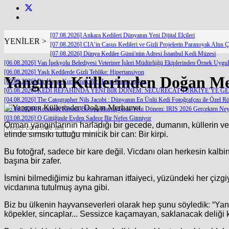
[07.08.2026] Ankara Kedileri Dünyanın Yeni Dijital Elçileri
YENİLER >
[07.08.2026] CIA’in Casus Kedileri ve Gizli Projelerin Paranoyak Altın Ç
[07.08.2026] Dünya Kediler Günü'nün Adresi İstanbul Kedi Müzesi
[06.08.2026] Van İpekyolu Belediyesi Veteriner İşleri Müdürlüğü Ekiplerinden Örnek Uygu
[06.08.2026] Yaşlı Kedilerde Gizli Tehlike: Hipertansiyon
Yangının Küllerinden Doğan M
[05.08.2026] Bir Hayat Kurtarmak Bir Hayat Kurtarmaktır
[05.08.2026] KEDİ REFAHINDA YENİ BİR DÖNEM: SECURECAT TÜRKİYE’YE G
[04.08.2026] The Catographer Nils Jacobi : Dünyanın En Ünlü Kedi Fotoğrafçısı ile Özel Rö
[03.08.2026] Kedilerde Kronik Böbrek Hastalığında Yeni Dönem: IRIS 2026 Gerçekten Neyi
[03.08.2026] O Gittiğinde Evden Sadece Bir Nefes Gitmiyor
Orman yangınlarının harladığı bir gecede, dumanın, küllerin v
elinde sımsıkı tuttuğu minicik bir can: Bir kirpi.
Bu fotoğraf, sadece bir kare değil. Vicdanı olan herkesin kalbin
başına bir zafer.
İsmini bilmediğimiz bu kahraman itfaiyeci, yüzündeki her çizgiyle
vicdanına tutulmuş ayna gibi.
Biz bu ülkenin hayvanseverleri olarak hep şunu söyledik: “Yangı
köpekler, sincaplar... Sessizce kaçamayan, saklanacak deliği 