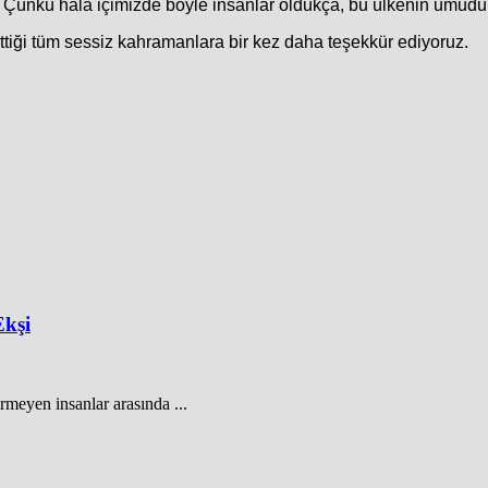
duk. Çünkü hala içimizde böyle insanlar oldukça, bu ülkenin umudu
ettiği tüm sessiz kahramanlara bir kez daha teşekkür ediyoruz.
Ekşi
rmeyen insanlar arasında ...