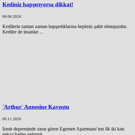
Kediniz hapşırıyorsa dikkat!
06.06.2024
Kedilerin zaman zaman hapşırdıklarına hepimiz şahit olmuşuzdur.
Kediler de insanlar ...
'Arthur' Annesine Kavuştu
09.11.2020
İzmir depreminde zarar gören Egemen Apartmanı’nın ilk iki katı
enkaz haline gelmişti. ...