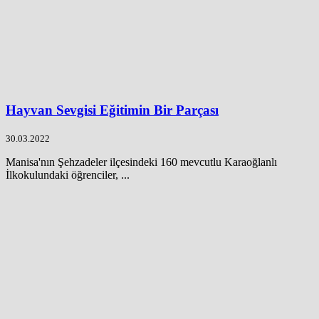
Hayvan Sevgisi Eğitimin Bir Parçası
30.03.2022
Manisa'nın Şehzadeler ilçesindeki 160 mevcutlu Karaoğlanlı
İlkokulundaki öğrenciler, ...