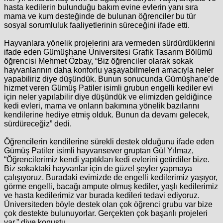
hasta kedilerin bulunduğu bakım evine evlerin yanı sıra
mama ve kum desteğinde de bulunan öğrenciler bu tür
sosyal sorumluluk faaliyetlerinin süreceğini ifade etti.
Hayvanlara yönelik projelerini ara vermeden sürdürdüklerini
ifade eden Gümüşhane Üniversitesi Grafik Tasarım Bölümü
öğrencisi Mehmet Özbay, “Biz öğrenciler olarak sokak
hayvanlarının daha konforlu yaşayabilmeleri amacıyla neler
yapabiliriz diye düşündük. Bunun sonucunda Gümüşhane’de
hizmet veren Gümüş Patiler isimli grubun engelli kediler evi
için neler yapılabilir diye düşündük ve elimizden geldiğince
kedi evleri, mama ve onların bakımına yönelik bazılarını
kendilerine hediye etmiş olduk. Bunun da devamı gelecek,
sürdüreceğiz” dedi.
Öğrencilerin kendilerine sürekli destek olduğunu ifade eden
Gümüş Patiler isimli hayvansever gruptan Gül Yılmaz,
“Öğrencilerimiz kendi yaptıkları kedi evlerini getirdiler bize.
Biz sokaktaki hayvanlar için de güzel şeyler yapmaya
çalışıyoruz. Buradaki evimizde de engelli kedilerimiz yaşıyor,
görme engelli, bacağı ampute olmuş kediler, yaşlı kedilerimiz
ve hasta kedilerimiz var burada kedileri tedavi ediyoruz.
Üniversiteden böyle destek olan çok öğrenci grubu var bize
çok destekte bulunuyorlar. Gerçekten çok başarılı projeleri
var,” diye konuştu.