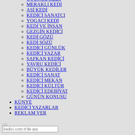
MERAKLI KEDİ
ASİ KEDİ
KEDİCİ SANATÇI
YOGACI KEDİ
KEDİ VE İNSAN
GEZGİN KEDİCİ
KEDİ GÖZÜ
KEDİ SÖZÜ
KEDİCİ GÜNLÜK
KEDİCİ YAZAR
SAFKAN KEDİCİ
YAVRU KEDİCİ
BÜYÜK KEDİLER
KEDİCİ SANAT
KEDİCİ MEKAN
KEDİCİ KÜLTÜR
KEDİCİ EDEBİYAT
GÜNÜN KONUSU
KÜNYE
KEDİCİ YAZARLAR
REKLAM VER