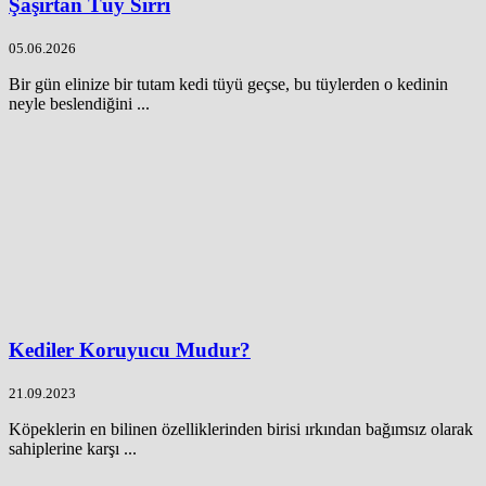
Şaşırtan Tüy Sırrı
05.06.2026
Bir gün elinize bir tutam kedi tüyü geçse, bu tüylerden o kedinin
neyle beslendiğini ...
Kediler Koruyucu Mudur?
21.09.2023
Köpeklerin en bilinen özelliklerinden birisi ırkından bağımsız olarak
sahiplerine karşı ...