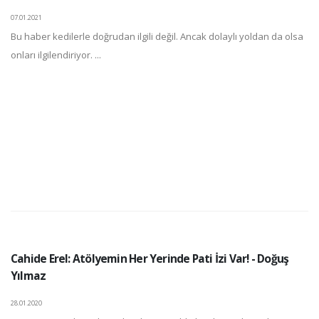
07.01.2021
Bu haber kedilerle doğrudan ilgili değil. Ancak dolaylı yoldan da olsa
onları ilgilendiriyor. ...
Cahide Erel: Atölyemin Her Yerinde Pati İzi Var! - Doğuş
Yılmaz
28.01.2020