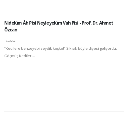
Nidelüm Âh Pisi Neyleyelüm Vah Pisi - Prof. Dr. Ahmet
Özcan
17.03.2021
“Kedilere benzeyebilseydik keşke!” Sık sık böyle diyesi geliyordu,
Göçmüş Kediler ...