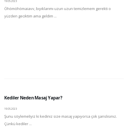
19.05.2023
Öhömöhömaiavv, bıyıklarımı uzun uzun temizlemem gerekti o
yüzden geciktim ama geldim ...
Kediler Neden Masaj Yapar?
19.05.2023
Şunu söylemeliyiz ki kediniz size masaj yapıyorsa çok şanslısınız.
Çünkü kediler ...