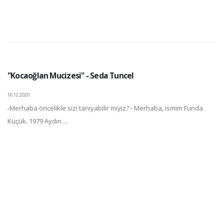
"Kocaoğlan Mucizesi" - Seda Tuncel
16.12.2020
-Merhaba öncelikle sizi tanıyabilir miyiz? - Merhaba, ismim Funda
Küçük. 1979 Aydın ...