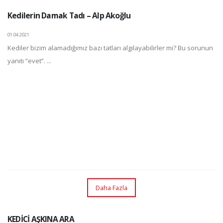
Kedilerin Damak Tadı – Alp Akoğlu
01.04.2021
Kediler bizim alamadığımız bazı tatları algılayabilirler mi? Bu sorunun
yanıtı “evet”. ...
Daha Fazla
KEDİCİ AŞKINA ARA