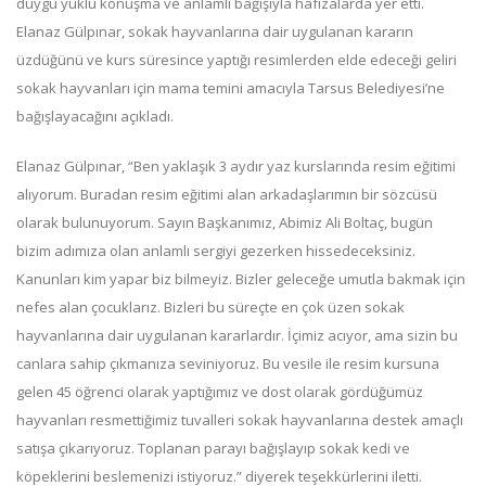
duygu yüklü konuşma ve anlamlı bağışıyla hafızalarda yer etti.
Elanaz Gülpınar, sokak hayvanlarına dair uygulanan kararın
üzdüğünü ve kurs süresince yaptığı resimlerden elde edeceği geliri
sokak hayvanları için mama temini amacıyla Tarsus Belediyesi’ne
bağışlayacağını açıkladı.
Elanaz Gülpınar, “Ben yaklaşık 3 aydır yaz kurslarında resim eğitimi
alıyorum. Buradan resim eğitimi alan arkadaşlarımın bir sözcüsü
olarak bulunuyorum. Sayın Başkanımız, Abimiz Ali Boltaç, bugün
bizim adımıza olan anlamlı sergiyi gezerken hissedeceksiniz.
Kanunları kim yapar biz bilmeyiz. Bizler geleceğe umutla bakmak için
nefes alan çocuklarız. Bizleri bu süreçte en çok üzen sokak
hayvanlarına dair uygulanan kararlardır. İçimiz acıyor, ama sizin bu
canlara sahip çıkmanıza seviniyoruz. Bu vesile ile resim kursuna
gelen 45 öğrenci olarak yaptığımız ve dost olarak gördüğümüz
hayvanları resmettiğimiz tuvalleri sokak hayvanlarına destek amaçlı
satışa çıkarıyoruz. Toplanan parayı bağışlayıp sokak kedi ve
köpeklerini beslemenizi istiyoruz.” diyerek teşekkürlerini iletti.