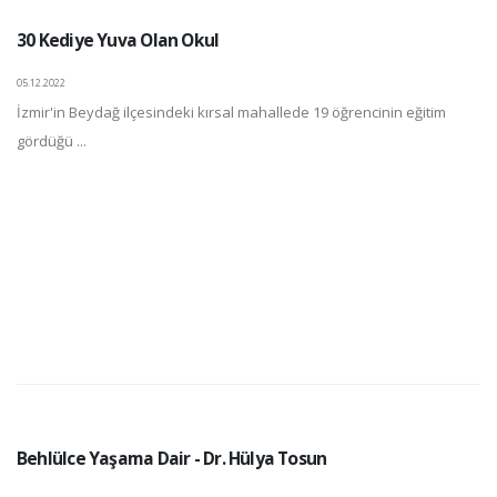
30 Kediye Yuva Olan Okul
05.12.2022
İzmir'in Beydağ ilçesindeki kırsal mahallede 19 öğrencinin eğitim
gördüğü ...
Behlülce Yaşama Dair - Dr. Hülya Tosun