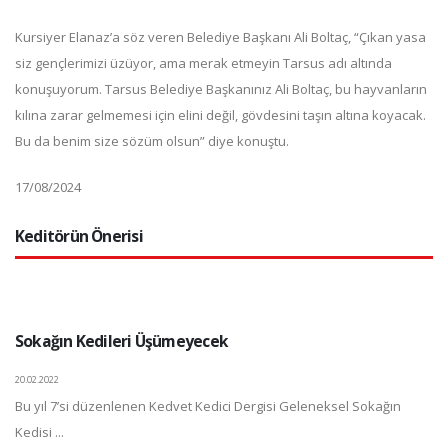
Kursiyer Elanaz’a söz veren Belediye Başkanı Ali Boltaç, “Çıkan yasa
siz gençlerimizi üzüyor, ama merak etmeyin Tarsus adı altında
konuşuyorum. Tarsus Belediye Başkanınız Ali Boltaç, bu hayvanların
kılına zarar gelmemesi için elini değil, gövdesini taşın altına koyacak.
Bu da benim size sözüm olsun” diye konuştu.
17/08/2024
Keditörün Önerisi
Sokağın Kedileri Üşümeyecek
20.02.2022
Bu yıl 7’si düzenlenen Kedvet Kedici Dergisi Geleneksel Sokağın
Kedisi ...