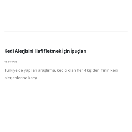
Kedi Alerjisini Hafifletmek İçin İpuçları
28.12.2022
Türkiye’de yapılan araştırma, kedici olan her 4 kişiden 1’inin kedi
alerjenlerine karşı ...