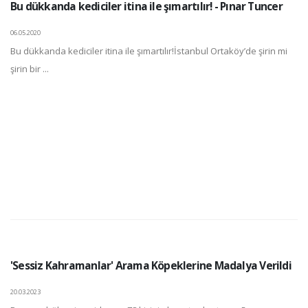
Bu dükkanda kediciler itina ile şımartılır! - Pınar Tuncer
06.05.2020
Bu dükkanda kediciler itina ile şımartılır!İstanbul Ortaköy’de şirin mi
şirin bir ...
'Sessiz Kahramanlar' Arama Köpeklerine Madalya Verildi
20.03.2023