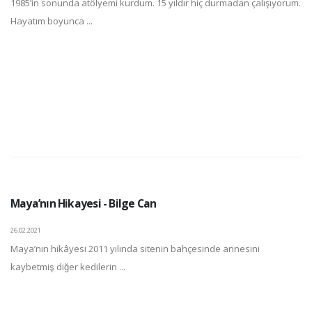
1985’in sonunda atölyemi kurdum. 15 yıldır hiç durmadan çalışıyorum.
Hayatım boyunca ...
Maya’nın Hikayesi - Bilge Can
26.02.2021
Maya’nın hikâyesi 2011 yılında sitenin bahçesinde annesini
kaybetmiş diğer kedilerin ...