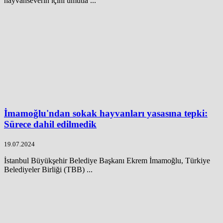
hayvanseverin içini umutla ...
İmamoğlu'ndan sokak hayvanları yasasına tepki:
Sürece dahil edilmedik
19.07.2024
İstanbul Büyükşehir Belediye Başkanı Ekrem İmamoğlu, Türkiye
Belediyeler Birliği (TBB) ...