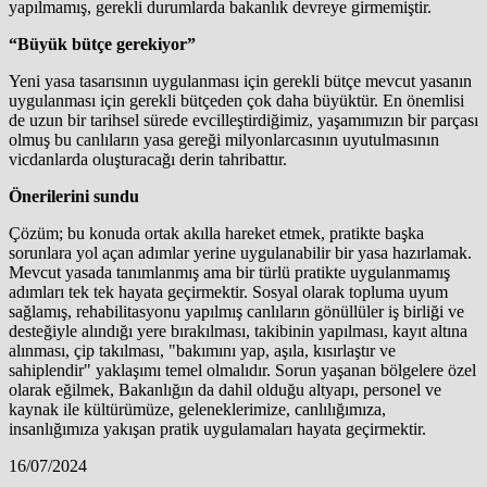
yapılmamış, gerekli durumlarda bakanlık devreye girmemiştir.
“Büyük bütçe gerekiyor”
Yeni yasa tasarısının uygulanması için gerekli bütçe mevcut yasanın
uygulanması için gerekli bütçeden çok daha büyüktür. En önemlisi
de uzun bir tarihsel sürede evcilleştirdiğimiz, yaşamımızın bir parçası
olmuş bu canlıların yasa gereği milyonlarcasının uyutulmasının
vicdanlarda oluşturacağı derin tahribattır.
Önerilerini sundu
Çözüm; bu konuda ortak akılla hareket etmek, pratikte başka
sorunlara yol açan adımlar yerine uygulanabilir bir yasa hazırlamak.
Mevcut yasada tanımlanmış ama bir türlü pratikte uygulanmamış
adımları tek tek hayata geçirmektir. Sosyal olarak topluma uyum
sağlamış, rehabilitasyonu yapılmış canlıların gönüllüler iş birliği ve
desteğiyle alındığı yere bırakılması, takibinin yapılması, kayıt altına
alınması, çip takılması, "bakımını yap, aşıla, kısırlaştır ve
sahiplendir" yaklaşımı temel olmalıdır. Sorun yaşanan bölgelere özel
olarak eğilmek, Bakanlığın da dahil olduğu altyapı, personel ve
kaynak ile kültürümüze, geleneklerimize, canlılığımıza,
insanlığımıza yakışan pratik uygulamaları hayata geçirmektir.
16/07/2024