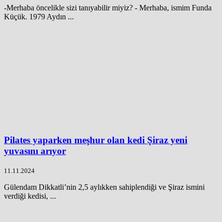
-Merhaba öncelikle sizi tanıyabilir miyiz? - Merhaba, ismim Funda
Küçük. 1979 Aydın ...
Pilates yaparken meşhur olan kedi Şiraz yeni
yuvasını arıyor
11.11.2024
Gülendam Dikkatli’nin 2,5 aylıkken sahiplendiği ve Şiraz ismini
verdiği kedisi, ...