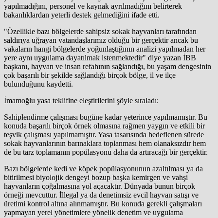
yapılmadığını, personel ve kaynak ayrılmadığını belirterek
bakanlıklardan yeterli destek gelmediğini ifade etti.
"Özellikle bazı bölgelerde sahipsiz sokak hayvanları tarafından
saldırıya uğrayan vatandaşlarımız olduğu bir gerçektir ancak bu
vakaların hangi bölgelerde yoğunlaştığının analizi yapılmadan her
yere aynı uygulama dayatılmak istenmektedir" diye yazan İBB
başkanı, hayvan ve insan refahının sağlandığı, bu yaşam dengesinin
çok başarılı bir şekilde sağlandığı birçok bölge, il ve ilçe
bulunduğunu kaydetti.
İmamoğlu yasa teklifine eleştirilerini şöyle sıraladı:
Sahiplendirme çalışması bugüne kadar yeterince yapılmamıştır. Bu
konuda başarılı birçok örnek olmasına rağmen yaygın ve etkili bir
teşvik çalışması yapılmamıştır. Yasa tasarısında hedeflenen sürede
sokak hayvanlarının barınaklara toplanması hem olanaksızdır hem
de bu tarz toplamanın popülasyonu daha da artıracağı bir gerçektir.
Bazı bölgelerde kedi ve köpek popülasyonunun azaltılması ya da
bitirilmesi biyolojik dengeyi bozup başka kemirgen ve vahşi
hayvanların çoğalmasına yol açacaktır. Dünyada bunun birçok
örneği mevcuttur. İllegal ya da denetimsiz evcil hayvan satışı ve
üretimi kontrol altına alınmamıştır. Bu konuda gerekli çalışmaları
yapmayan yerel yönetimlere yönelik denetim ve uygulama