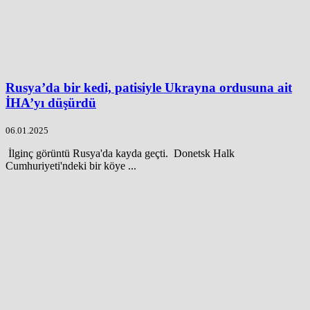
Rusya’da bir kedi, patisiyle Ukrayna ordusuna ait
İHA’yı düşürdü
06.01.2025
İlginç görüntü Rusya'da kayda geçti. Donetsk Halk
Cumhuriyeti'ndeki bir köye ...