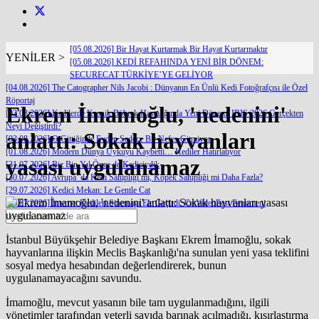
[05.08.2026] Bir Hayat Kurtarmak Bir Hayat Kurtarmaktır
YENİLER >
[05.08.2026] KEDİ REFAHINDA YENİ BİR DÖNEM:
SECURECAT TÜRKİYE’YE GELİYOR
[04.08.2026] The Catographer Nils Jacobi : Dünyanın En Ünlü Kedi Fotoğrafçısı ile Özel
Röportaj
Ekrem İmamoğlu, 'nedenini'
[03.08.2026] Kedilerde Kronik Böbrek Hastalığında Yeni Dönem: IRIS 2026 Gerçekten
Neyi Değiştirdi?
anlattı: Sokak hayvanları
[03.08.2026] O Gittiğinde Evden Sadece Bir Nefes Gitmiyor
[01.08.2026] Modern Dünya Uykuyu Kaybetti… Kediler Hatırlatıyor
yasası uygulanamaz
[31.07.2026] Biz Bin Yıl Önce de Kediciydik
[30.07.2026] Avrupa’ da Kedi Sahipliği mi, Köpek Sahipliği mi Daha Fazla?
[29.07.2026] Kedici Mekan: Le Gentle Cat
[29.07.2026] İnternet Kedileri Sinemayı Ele Geçirdi: CatVideoFest Fenomeni
İstanbul Büyükşehir Belediye Başkanı Ekrem İmamoğlu, sokak
hayvanlarına ilişkin Meclis Başkanlığı'na sunulan yeni yasa teklifini
sosyal medya hesabından değerlendirerek, bunun
uygulanamayacağını savundu.
İmamoğlu, mevcut yasanın bile tam uygulanmadığını, ilgili
yönetimler tarafından yeterli sayıda barınak açılmadığı, kısırlaştırma