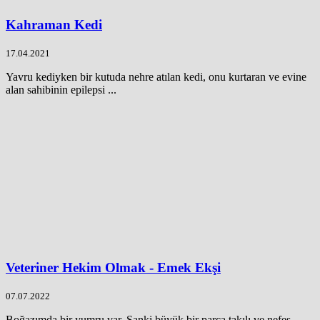
Kahraman Kedi
17.04.2021
Yavru kediyken bir kutuda nehre atılan kedi, onu kurtaran ve evine
alan sahibinin epilepsi ...
Veteriner Hekim Olmak - Emek Ekşi
07.07.2022
Boğazımda bir yumru var. Sanki büyük bir parça takılı ve nefes