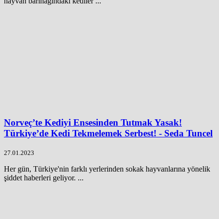
hayvan barınağındaki kediler ...
Norveç’te Kediyi Ensesinden Tutmak Yasak!
Türkiye’de Kedi Tekmelemek Serbest! - Seda Tuncel
27.01.2023
Her gün, Türkiye'nin farklı yerlerinden sokak hayvanlarına yönelik
şiddet haberleri geliyor. ...