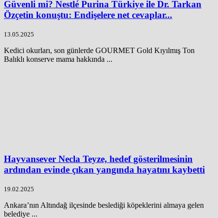
Güvenli mi? Nestlé Purina Türkiye ile Dr. Tarkan
Özçetin konuştu: Endişelere net cevaplar...
13.05.2025
Kedici okurları, son günlerde GOURMET Gold Kıyılmış Ton
Balıklı konserve mama hakkında ...
Hayvansever Necla Teyze, hedef gösterilmesinin
ardından evinde çıkan yangında hayatını kaybetti
19.02.2025
Ankara’nın Altındağ ilçesinde beslediği köpeklerini almaya gelen
belediye ...