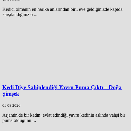
Kedici olmanın en harika anlarından biri, eve geldiğinizde kapıda
karşılandığınız o ...
Kedi Diye Sahiplendiği Yavru Puma Çıktı – Doğa
Şimşek
05.08.2020
Arjantin'de bir kadın, evlat edindiği yavru kedinin aslında vahşi bir
puma olduğunu ...