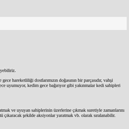
ebiliriz.
 gece hareketliliği dostlarımızın doğasının bir parçasıdır, vahşi
 gece uyumuyor, kedim gece bağırıyor gibi yakınmalar kedi sahipleri
ere atmak ve uyuyan sahiplerinin üzerlerine çıkmak suretiyle zamanlarını
tü çıkaracak şekilde aksiyonlar yaratmak vb. olarak sıralanabilir.