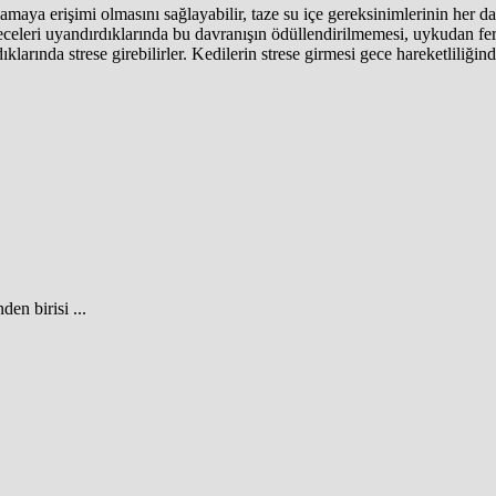
ya erişimi olmasını sağlayabilir, taze su içe gereksinimlerinin her dai
eceleri uyandırdıklarında bu davranışın ödüllendirilmemesi, uykudan fe
dıklarında strese girebilirler. Kedilerin strese girmesi gece hareketliliği
en birisi ...