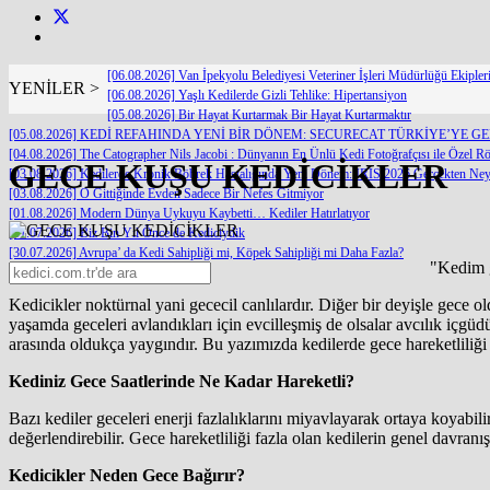
[06.08.2026] Van İpekyolu Belediyesi Veteriner İşleri Müdürlüğü Ekipl
YENİLER >
[06.08.2026] Yaşlı Kedilerde Gizli Tehlike: Hipertansiyon
[05.08.2026] Bir Hayat Kurtarmak Bir Hayat Kurtarmaktır
[05.08.2026] KEDİ REFAHINDA YENİ BİR DÖNEM: SECURECAT TÜRKİYE’YE G
[04.08.2026] The Catographer Nils Jacobi : Dünyanın En Ünlü Kedi Fotoğrafçısı ile Özel Rö
GECE KUŞU KEDİCİKLER
[03.08.2026] Kedilerde Kronik Böbrek Hastalığında Yeni Dönem: IRIS 2026 Gerçekten Neyi
[03.08.2026] O Gittiğinde Evden Sadece Bir Nefes Gitmiyor
[01.08.2026] Modern Dünya Uykuyu Kaybetti… Kediler Hatırlatıyor
[31.07.2026] Biz Bin Yıl Önce de Kediciydik
[30.07.2026] Avrupa’ da Kedi Sahipliği mi, Köpek Sahipliği mi Daha Fazla?
"Kedim g
Kedicikler noktürnal yani gececil canlılardır. Diğer bir deyişle gece o
yaşamda geceleri avlandıkları için evcilleşmiş de olsalar avcılık içgü
arasında oldukça yaygındır. Bu yazımızda kedilerde gece hareketliliğ
Kediniz Gece Saatlerinde Ne Kadar Hareketli?
Bazı kediler geceleri enerji fazlalıklarını miyavlayarak ortaya koyabilir
değerlendirebilir. Gece hareketliliği fazla olan kedilerin genel davran
Kedicikler Neden Gece Bağırır?