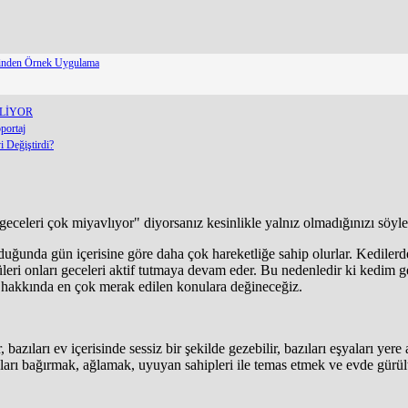
erinden Örnek Uygulama
ELİYOR
portaj
 Değiştirdi?
eceleri çok miyavlıyor" diyorsanız kesinlikle yalnız olmadığınızı söyley
lduğunda gün içerisine göre daha çok hareketliğe sahip olurlar. Kedilerde
düleri onları geceleri aktif tutmaya devam eder. Bu nedenledir ki kedim
i hakkında en çok merak edilen konulara değineceğiz.
, bazıları ev içerisinde sessiz bir şekilde gezebilir, bazıları eşyaları y
ışları bağırmak, ağlamak, uyuyan sahipleri ile temas etmek ve evde gürül