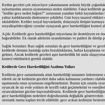
Kedim geceleri çok miyavlıyor yakınmasının ardında büyük çoğunlukla 
uykumuzdan ansızın uyanmamıza neden olabilirler. Fakat kedilerde gec
"kediler gece neden bağırır?" sorusunun yanıtları farklı kaynaklardan b
yalnız kaldıklarında dinlenmeye çekilirler. Gün boyu tasarruf ettikler
sıkılabilirler. Kediler sosyal hayvanlardır, dolayısıyla iletişim kurm
sosyalleşebileceğiniz oyunlar oynayarak gece hareketliliğini kontrol alt
Açlık: Kedilerde gece hareketliliğini miyavlama ile destekleyen en öne
bağırabilirler. Ek olarak ailelerini uyandırmaları ve patileri ile dürtü
Sağlık Sorunları: Bazı sağlık sorunları da gece hareketliliğine ve gece
kedilerde demans hastalığı uyku bozukluklarına, hafıza kayıplarına ve
gelmez. Ancak kedilerde geceleri aşırı hareketlilik bir anda oluşuyors
kontrol ettirilmeleri gerekli olabilir.
Kedilerde Gece Hareketliliğini Azaltma Yolları
Kedilerin gece zamanlarında artan hareketliliği tamamen önlenemese de d
ederek siz de kedinizin geceleri daha sakin kalmasına yardımcı olabi
aşamasında onun uyumasını engellemelisiniz. Bunun için onunla oyun 
oyuncak ile siz evde yokken de keyifli vakit geçirmelerini ve enerjileri
oyuncaklarının gücüne başvurabilirsiniz. Kedilerde gece hareketliliğini
gece hareketliliğinin nedenleri doğrultusunda değişiklik gösterecektir.
otomatik mama kapları tercih edilebilir. gece acıkan kedinizin beslenme 