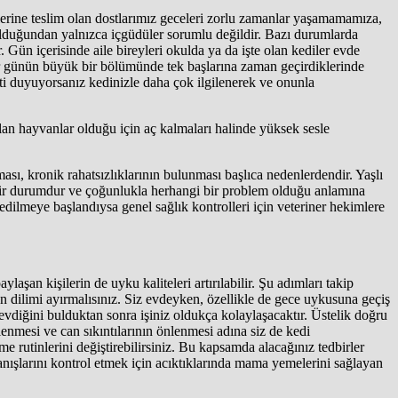
erine teslim olan dostlarımız geceleri zorlu zamanlar yaşamamamıza,
olduğundan yalnızca içgüdüler sorumlu değildir. Bazı durumlarda
 Gün içerisinde aile bireyleri okulda ya da işte olan kediler evde
diler günün büyük bir bölümünde tek başlarına zaman geçirdiklerinde
yeti duyuyorsanız kedinizle daha çok ilgilenerek ve onunla
olan hayvanlar olduğu için aç kalmaları halinde yüksek sesle
ası, kronik rahatsızlıklarının bulunması başlıca nedenlerdendir. Yaşlı
ın bir durumdur ve çoğunlukla herhangi bir problem olduğu anlamına
edilmeye başlandıysa genel sağlık kontrolleri için veteriner hekimlere
şan kişilerin de uyku kaliteleri artırılabilir. Şu adımları takip
 dilimi ayırmalısınız. Siz evdeyken, özellikle de gece uykusuna geçiş
diğini bulduktan sonra işiniz oldukça kolaylaşacaktır. Üstelik doğru
llenmesi ve can sıkıntılarının önlenmesi adına siz de kedi
e rutinlerini değiştirebilirsiniz. Bu kapsamda alacağınız tedbirler
ranışlarını kontrol etmek için acıktıklarında mama yemelerini sağlayan