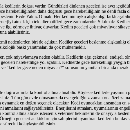
kedilerin doğası vardır. Gündüzleri dinlenen geceleri ise avcı içgüdül
e hareketliliğinden daha doğrusu gece hareketliliğinin ne denli fazla 
eslenir. Evde Yalnız Olmak: Her kedinin uyku alışkanlığı farklılaşabilir.
i enerjiyi atmak için tek alternatifleri gece zamanlarıdır. Sıkılmak: Ke
aya ve ilgi görmeye ihtiyaç duyarlar. Kedim geceleri çok miyavlıyor şika
ına alabilirsiniz.
mli nedenlerden biri de açlıktır. Kediler geceleri beslenme alışkanlığı 
p psikolojik baskı yaratmaları da çok muhtemeldir.
leri çok miyavlamaya neden olabilir. Kedilerin ağrı çekmesi, endişeli olm
 geceleri hareketliliğe yol açabilir. Kedilerde gece hareketliliği yayg
a ve "kediler gece neden miyavlar?" sorusunun yanıtları bir anda merak 
oğru adımlarla kontrol altına alınabilir. Böylece kedilerle yaşamını payla
lirsiniz. Tüm gün evde olmasanız da eve geldiğiniz zaman ona özel zaman
oynamak en doğru seçenek olacaktır. Kedi oyuncakları arasından en sev
ni atmalarını sağlayabilirsiniz. Enerjilerini atmaları, uyumalarının enge
 kontrol altına almak isterseniz veteriner hekimlerin de onayıyla beslenm
 Örneğin geceleri acıktıkları için sahiplerini uyandıran kedilerin bu dav
sürecini kolaylaştırabilirsiniz.