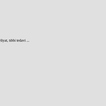
yat, tıbbi tedavi ...