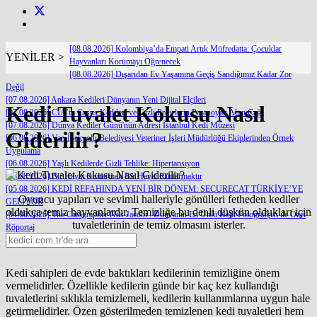
[08.08.2026] Kolombiya’da Empati Artık Müfredatta: Çocuklar
YENİLER >
Hayvanları Korumayı Öğrenecek
[08.08.2026] Dışarıdan Ev Yaşamına Geçiş Sandığımız Kadar Zor
Değil
[07.08.2026] Ankara Kedileri Dünyanın Yeni Dijital Elçileri
Kedi Tuvalet Kokusu Nasıl
[07.08.2026] CIA’in Casus Kedileri ve Gizli Projelerin Paranoyak Altın Çağı
[07.08.2026] Dünya Kediler Günü'nün Adresi İstanbul Kedi Müzesi
Giderilir?
[06.08.2026] Van İpekyolu Belediyesi Veteriner İşleri Müdürlüğü Ekiplerinden Örnek
Uygulama
[06.08.2026] Yaşlı Kedilerde Gizli Tehlike: Hipertansiyon
[05.08.2026] Bir Hayat Kurtarmak Bir Hayat Kurtarmaktır
[05.08.2026] KEDİ REFAHINDA YENİ BİR DÖNEM: SECURECAT TÜRKİYE’YE
Oyuncu yapıları ve sevimli halleriyle gönülleri fetheden kediler
GELİYOR
oldukça temiz hayvanlardır. Temizliğe bu denli düşkün oldukları için
[04.08.2026] The Catographer Nils Jacobi : Dünyanın En Ünlü Kedi Fotoğrafçısı ile Özel
tuvaletlerinin de temiz olmasını isterler.
Röportaj
Kedi sahipleri de evde baktıkları kedilerinin temizliğine önem
vermelidirler. Özellikle kedilerin günde bir kaç kez kullandığı
tuvaletlerini sıklıkla temizlemeli, kedilerin kullanımlarına uygun hale
getirmelidirler. Özen gösterilmeden temizlenen kedi tuvaletleri hem