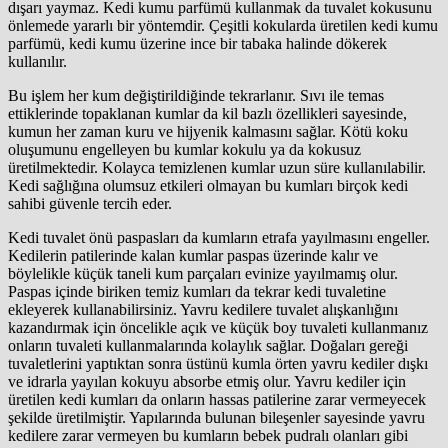
dışarı yaymaz. Kedi kumu parfümü kullanmak da tuvalet kokusunu
önlemede yararlı bir yöntemdir. Çeşitli kokularda üretilen kedi kumu
parfümü, kedi kumu üzerine ince bir tabaka halinde dökerek
kullanılır.
Bu işlem her kum değiştirildiğinde tekrarlanır. Sıvı ile temas
ettiklerinde topaklanan kumlar da kil bazlı özellikleri sayesinde,
kumun her zaman kuru ve hijyenik kalmasını sağlar. Kötü koku
oluşumunu engelleyen bu kumlar kokulu ya da kokusuz
üretilmektedir. Kolayca temizlenen kumlar uzun süre kullanılabilir.
Kedi sağlığına olumsuz etkileri olmayan bu kumları birçok kedi
sahibi güvenle tercih eder.
Kedi tuvalet önü paspasları da kumların etrafa yayılmasını engeller.
Kedilerin patilerinde kalan kumlar paspas üzerinde kalır ve
böylelikle küçük taneli kum parçaları evinize yayılmamış olur.
Paspas içinde biriken temiz kumları da tekrar kedi tuvaletine
ekleyerek kullanabilirsiniz. Yavru kedilere tuvalet alışkanlığını
kazandırmak için öncelikle açık ve küçük boy tuvaleti kullanmanız
onların tuvaleti kullanmalarında kolaylık sağlar. Doğaları gereği
tuvaletlerini yaptıktan sonra üstünü kumla örten yavru kediler dışkı
ve idrarla yayılan kokuyu absorbe etmiş olur. Yavru kediler için
üretilen kedi kumları da onların hassas patilerine zarar vermeyecek
şekilde üretilmiştir. Yapılarında bulunan bileşenler sayesinde yavru
kedilere zarar vermeyen bu kumların bebek pudralı olanları gibi