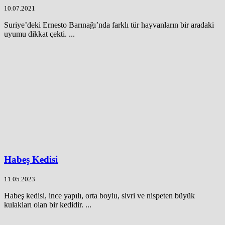
10.07.2021
Suriye’deki Ernesto Barınağı’nda farklı tür hayvanların bir aradaki
uyumu dikkat çekti. ...
Habeş Kedisi
11.05.2023
Habeş kedisi, ince yapılı, orta boylu, sivri ve nispeten büyük
kulakları olan bir kedidir. ...