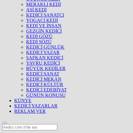
MERAKLI KEDİ
ASİ KEDİ
KEDİCİ SANATÇI
YOGACI KEDİ
KEDİ VE İNSAN
GEZGİN KEDİCİ
KEDİ GÖZÜ
KEDİ SÖZÜ
KEDİCİ GÜNLÜK
KEDİCİ YAZAR
SAFKAN KEDİCİ
YAVRU KEDİCİ
BÜYÜK KEDİLER
KEDİCİ SANAT
KEDİCİ MEKAN
KEDİCİ KÜLTÜR
KEDİCİ EDEBİYAT
GÜNÜN KONUSU
KÜNYE
KEDİCİ YAZARLAR
REKLAM VER