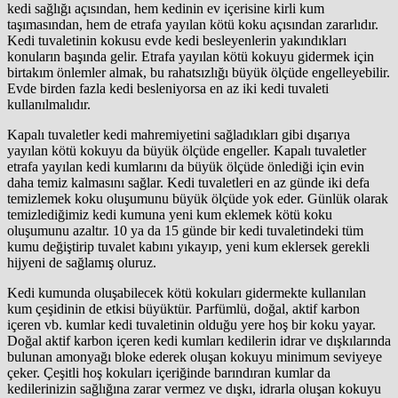
kedi sağlığı açısından, hem kedinin ev içerisine kirli kum
taşımasından, hem de etrafa yayılan kötü koku açısından zararlıdır.
Kedi tuvaletinin kokusu evde kedi besleyenlerin yakındıkları
konuların başında gelir. Etrafa yayılan kötü kokuyu gidermek için
birtakım önlemler almak, bu rahatsızlığı büyük ölçüde engelleyebilir.
Evde birden fazla kedi besleniyorsa en az iki kedi tuvaleti
kullanılmalıdır.
Kapalı tuvaletler kedi mahremiyetini sağladıkları gibi dışarıya
yayılan kötü kokuyu da büyük ölçüde engeller. Kapalı tuvaletler
etrafa yayılan kedi kumlarını da büyük ölçüde önlediği için evin
daha temiz kalmasını sağlar. Kedi tuvaletleri en az günde iki defa
temizlemek koku oluşumunu büyük ölçüde yok eder. Günlük olarak
temizlediğimiz kedi kumuna yeni kum eklemek kötü koku
oluşumunu azaltır. 10 ya da 15 günde bir kedi tuvaletindeki tüm
kumu değiştirip tuvalet kabını yıkayıp, yeni kum eklersek gerekli
hijyeni de sağlamış oluruz.
Kedi kumunda oluşabilecek kötü kokuları gidermekte kullanılan
kum çeşidinin de etkisi büyüktür. Parfümlü, doğal, aktif karbon
içeren vb. kumlar kedi tuvaletinin olduğu yere hoş bir koku yayar.
Doğal aktif karbon içeren kedi kumları kedilerin idrar ve dışkılarında
bulunan amonyağı bloke ederek oluşan kokuyu minimum seviyeye
çeker. Çeşitli hoş kokuları içeriğinde barındıran kumlar da
kedilerinizin sağlığına zarar vermez ve dışkı, idrarla oluşan kokuyu