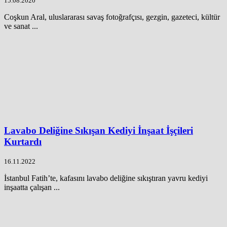
15.08.2020
Coşkun Aral, uluslararası savaş fotoğrafçısı, gezgin, gazeteci, kültür
ve sanat ...
Lavabo Deliğine Sıkışan Kediyi İnşaat İşçileri
Kurtardı
16.11.2022
İstanbul Fatih’te, kafasını lavabo deliğine sıkıştıran yavru kediyi
inşaatta çalışan ...