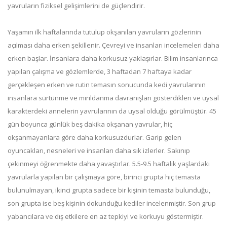
yavruların fiziksel gelişimlerini de güçlendirir.
Yaşamın ilk haftalarında tutulup okşanılan yavruların gözlerinin
açılması daha erken şekillenir. Çevreyi ve insanları incelemeleri daha
erken başlar. İnsanlara daha korkusuz yaklaşırlar. Bilim insanlarınca
yapılan çalışma ve gözlemlerde, 3 haftadan 7 haftaya kadar
gerçekleşen erken ve rutin temasın sonucunda kedi yavrularının
insanlara sürtünme ve mırıldanma davranışları gösterdikleri ve uysal
karakterdeki annelerin yavrularının da uysal olduğu görülmüştür. 45
gün boyunca günlük beş dakika okşanan yavrular, hiç
okşanmayanlara göre daha korkusuzdurlar. Garip gelen
oyuncakları, nesneleri ve insanları daha sık izlerler. Sakınıp
çekinmeyi öğrenmekte daha yavaştırlar. 5.5-9.5 haftalık yaşlardaki
yavrularla yapılan bir çalışmaya göre, birinci grupta hiç temasta
bulunulmayan, ikinci grupta sadece bir kişinin temasta bulunduğu,
son grupta ise beş kişinin dokunduğu kediler incelenmiştir. Son grup
yabancılara ve dış etkilere en az tepkiyi ve korkuyu göstermiştir.