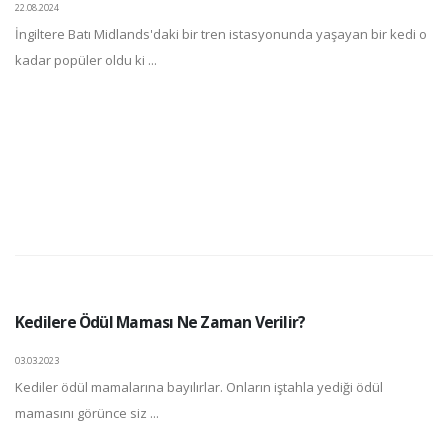
22.08.2024
İngiltere Batı Midlands'daki bir tren istasyonunda yaşayan bir kedi o
kadar popüler oldu ki ...
Kedilere Ödül Maması Ne Zaman Verilir?
03.03.2023
Kediler ödül mamalarına bayılırlar. Onların iştahla yediği ödül
mamasını görünce siz ...