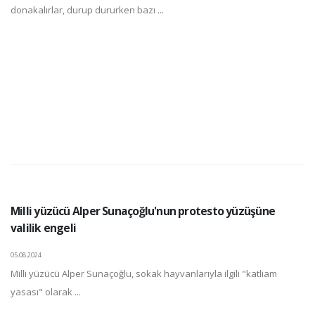
donakalırlar, durup dururken bazı ...
Milli yüzücü Alper Sunaçoğlu'nun protesto yüzüşüne
valilik engeli
05.08.2024
Milli yüzücü Alper Sunaçoğlu, sokak hayvanlarıyla ilgili "katliam
yasası" olarak ...