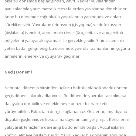
olsa bu dönemde başladığından, yavru kediler yuvalarından
ayrılsalar bile yarım metrelik mesafelerden yuvalarına dönebilirler.
Anne bu dönemde çoğunlukla yavrularının yanındadır ve onları
sürekli emzirir. Yavruların ürinasyon (çiş yapma) ve defekasyon
(dışkılama) işlemleri, annelerinin cinsel (ürogenital ve anogenital)
bölgelerini yalayarak uyarması ile gerçekleşebilir. Sinir sisteminin
yeteri kadar gelişmediği bu dönemde, yavrular zamanlarının çoğunu
annelerini emerek ve uyuyarak geçirirler.
Geçiş Dönemi
Neonatal dönemin bitişinden üçüncü haftalık olana kadarki dönem
geçiş dönemi olarak adlandırılır. Bu dönemde yavrular tam olmasa
da ayakta durabilir ve emeklemeye benzer bir hareketle
yürüyebilirler. Fakat tam denge sağlanamaz. Gözler açılmış, duyma
duyuları güçlenmiş ve koku alma duyuları tam gelişmiştir. Kendilerini
yalayarak temizleme davranışı bu dönemde başlar. Vücut ısılarını
kontrol etmeye başlamışlardır. Yavru kediler bu dönemin sonunda