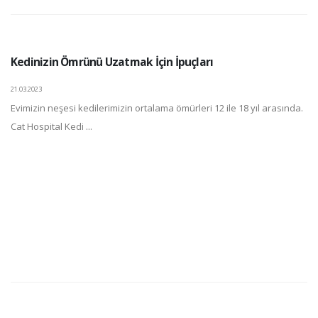
Kedinizin Ömrünü Uzatmak İçin İpuçları
21.03.2023
Evimizin neşesi kedilerimizin ortalama ömürleri 12 ile 18 yıl arasında.
Cat Hospital Kedi ...