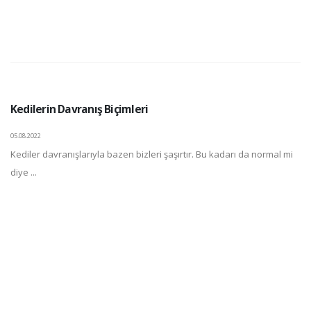
Kedilerin Davranış Biçimleri
05.08.2022
Kediler davranışlarıyla bazen bizleri şaşırtır. Bu kadarı da normal mi
diye ...