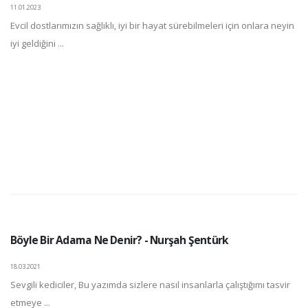
11.01.2023
Evcil dostlarımızın sağlıklı, iyi bir hayat sürebilmeleri için onlara neyin
iyi geldiğini ...
Böyle Bir Adama Ne Denir? - Nurşah Şentürk
18.03.2021
Sevgili kediciler, Bu yazımda sizlere nasıl insanlarla çalıştığımı tasvir
etmeye ...