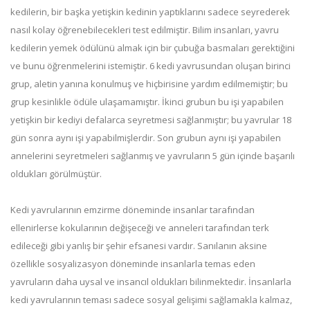
kedilerin, bir başka yetişkin kedinin yaptıklarını sadece seyrederek
nasıl kolay öğrenebilecekleri test edilmiştir. Bilim insanları, yavru
kedilerin yemek ödülünü almak için bir çubuğa basmaları gerektiğini
ve bunu öğrenmelerini istemiştir. 6 kedi yavrusundan oluşan birinci
grup, aletin yanına konulmuş ve hiçbirisine yardım edilmemiştir; bu
grup kesinlikle ödüle ulaşamamıştır. İkinci grubun bu işi yapabilen
yetişkin bir kediyi defalarca seyretmesi sağlanmıştır; bu yavrular 18
gün sonra aynı işi yapabilmişlerdir. Son grubun aynı işi yapabilen
annelerini seyretmeleri sağlanmış ve yavruların 5 gün içinde başarılı
oldukları görülmüştür.
Kedi yavrularının emzirme döneminde insanlar tarafından
ellenirlerse kokularının değişeceği ve anneleri tarafından terk
edileceği gibi yanlış bir şehir efsanesi vardır. Sanılanın aksine
özellikle sosyalizasyon döneminde insanlarla temas eden
yavruların daha uysal ve insancıl oldukları bilinmektedir. İnsanlarla
kedi yavrularının teması sadece sosyal gelişimi sağlamakla kalmaz,