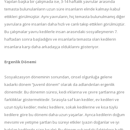
Yapılan başka bir çalışmada ise, 3-14 haftalık yavrular arasında
temasta bulunulanların uzun süre insanların elinde kalmayı kabul
ettikleri görülmüştür. Aynı yavruların, hiç temasta bulunulmamış diğer
yavrulara göre insanları daha hızlı ve canlı takip ettikleri görülmüştür.
Bu çalışmalar yavru kedilerle insan arasındaki sosyalleşmenin 7.
haftadan sonra başladığını ve insanlarla temasta olan kedilerin
insanlara karşı daha arkadaşça olduklarını gösteriyor.
Ergenlik Dönemi
Sosyalizasyon döneminin sonundan, cinsel olgunluğa gelene
kadarki dönem “Juvenil dönem” olarak da adlandırılan ergenlik
dönemidir. Bu dönemin süresi, kedi ırklarına ve çevre şartlarına göre
farklılıklar göstermektedir. Sırasıyla saf kan kediler, ev kedileri ve
uzun tüylü kediler; melez kedilere, sokak kedilerine ve kısa tüylü
kedilere göre bu dönemi daha uzun yaşarlar. Ayrıca kedilerin doğum
mevsimi ve yetişme şartları bu süreyi etkiler (yazın doğanlar ve iyi
bakılan kedilerde süre kısalır). Bu dönem yukarıdaki faktörlere bağlı