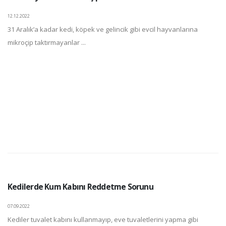
12.12.2022
31 Aralık’a kadar kedi, köpek ve gelincik gibi evcil hayvanlarına
mikroçip taktırmayanlar ...
Kedilerde Kum Kabını Reddetme Sorunu
07.09.2022
Kediler tuvalet kabını kullanmayıp, eve tuvaletlerini yapma gibi