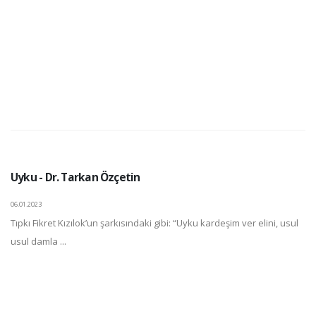
Uyku - Dr. Tarkan Özçetin
06.01.2023
Tıpkı Fikret Kızılok’un şarkısındaki gibi: “Uyku kardeşim ver elini, usul
usul damla ...