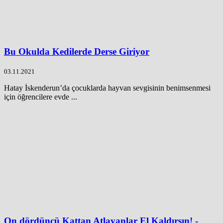
Bu Okulda Kedilerde Derse Giriyor
03.11.2021
Hatay İskenderun’da çocuklarda hayvan sevgisinin benimsenmesi
için öğrencilere evde ...
On dördüncü Kattan Atlayanlar El Kaldırsın! -