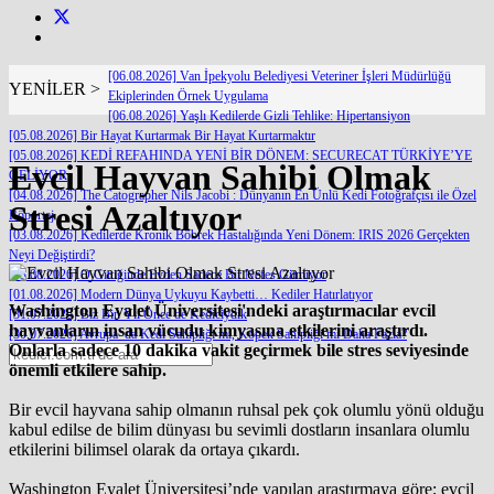
[06.08.2026] Van İpekyolu Belediyesi Veteriner İşleri Müdürlüğü
YENİLER >
Ekiplerinden Örnek Uygulama
[06.08.2026] Yaşlı Kedilerde Gizli Tehlike: Hipertansiyon
[05.08.2026] Bir Hayat Kurtarmak Bir Hayat Kurtarmaktır
[05.08.2026] KEDİ REFAHINDA YENİ BİR DÖNEM: SECURECAT TÜRKİYE’YE
Evcil Hayvan Sahibi Olmak
GELİYOR
[04.08.2026] The Catographer Nils Jacobi : Dünyanın En Ünlü Kedi Fotoğrafçısı ile Özel
Stresi Azaltıyor
Röportaj
[03.08.2026] Kedilerde Kronik Böbrek Hastalığında Yeni Dönem: IRIS 2026 Gerçekten
Neyi Değiştirdi?
[03.08.2026] O Gittiğinde Evden Sadece Bir Nefes Gitmiyor
[01.08.2026] Modern Dünya Uykuyu Kaybetti… Kediler Hatırlatıyor
Washington Eyalet Üniversitesi'ndeki araştırmacılar evcil
[31.07.2026] Biz Bin Yıl Önce de Kediciydik
hayvanların insan vücudu kimyasına etkilerini araştırdı.
[30.07.2026] Avrupa’ da Kedi Sahipliği mi, Köpek Sahipliği mi Daha Fazla?
Onlarla sadece 10 dakika vakit geçirmek bile stres seviyesinde
önemli etkilere sahip.
Bir evcil hayvana sahip olmanın ruhsal pek çok olumlu yönü olduğu
kabul edilse de bilim dünyası bu sevimli dostların insanlara olumlu
etkilerini bilimsel olarak da ortaya çıkardı.
Washington Eyalet Üniversitesi’nde yapılan araştırmaya göre; evcil