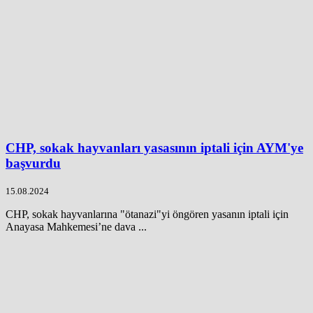
CHP, sokak hayvanları yasasının iptali için AYM'ye
başvurdu
15.08.2024
CHP, sokak hayvanlarına "ötanazi"yi öngören yasanın iptali için
Anayasa Mahkemesi’ne dava ...