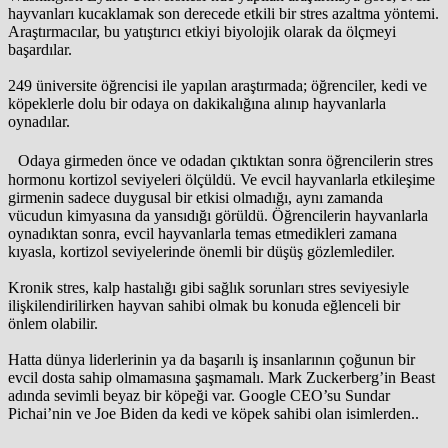
hayvanları kucaklamak son derecede etkili bir stres azaltma yöntemi.
Araştırmacılar, bu yatıştırıcı etkiyi biyolojik olarak da ölçmeyi
başardılar.
249 üniversite öğrencisi ile yapılan araştırmada; öğrenciler, kedi ve
köpeklerle dolu bir odaya on dakikalığına alınıp hayvanlarla
oynadılar.
Odaya girmeden önce ve odadan çıktıktan sonra öğrencilerin stres
hormonu kortizol seviyeleri ölçüldü. Ve evcil hayvanlarla etkileşime
girmenin sadece duygusal bir etkisi olmadığı, aynı zamanda
vücudun kimyasına da yansıdığı görüldü. Öğrencilerin hayvanlarla
oynadıktan sonra, evcil hayvanlarla temas etmedikleri zamana
kıyasla, kortizol seviyelerinde önemli bir düşüş gözlemlediler.
Kronik stres, kalp hastalığı gibi sağlık sorunları stres seviyesiyle
ilişkilendirilirken hayvan sahibi olmak bu konuda eğlenceli bir
önlem olabilir.
Hatta dünya liderlerinin ya da başarılı iş insanlarının çoğunun bir
evcil dosta sahip olmamasına şaşmamalı. Mark Zuckerberg’in Beast
adında sevimli beyaz bir köpeği var. Google CEO’su Sundar
Pichai’nin ve Joe Biden da kedi ve köpek sahibi olan isimlerden..