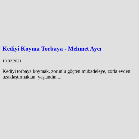
Kediyi Koyma Torbaya - Mehmet Aycı
10.02.2021
Kediyi torbaya koymak, zorunlu göçten mübadeleye, zorla evden
uzaklaștırmaktan, yașlandın ...