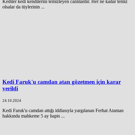
Kediler kedi kendilerini temizleyen canlılardır. Her ne kadar temiz
olsalar da tüylerinin ...
Kedi Faruk'u camdan atan gözetmen için karar
verildi
24.10.2024
Kedi Faruk'u camdan attığı iddiasıyla yargılanan Ferhat Ataman
hakkında mahkeme 5 ay hapis ...