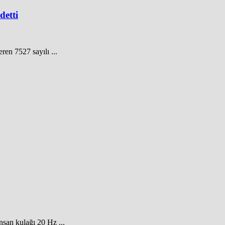
detti
ren 7527 sayılı ...
İnsan kulağı 20 Hz ...