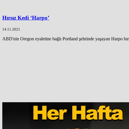
Hırsız Kedi ‘Harpo’
14.11.2021
ABD'nin Oregon eyaletine bağlı Portland şehrinde yaşayan Harpo hırsız