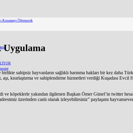
arı Korumayı Öğrenecek
ek Uygulama
lama
ELİYOR
portaj
birlikte sahipsiz hayvanların sağlıklı barınma hakları bir kez daha Tü
 aşı, kısırlaştırma ve sahiplendirme hizmetleri verdiği Kuşadası Evcil
edi ve köpeklerle yakından ilgilenen Başkan Ömer Günel’in twitter hes
dresimiz üzerinden canlı olarak izleyebilirsiniz” paylaşımı hayvansever