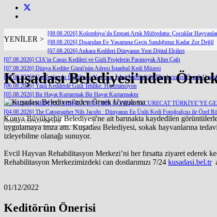
[08.08.2026] Kolombiya’da Empati Artık Müfredatta: Çocuklar Hayvanl
YENİLER >
[08.08.2026] Dışarıdan Ev Yaşamına Geçiş Sandığımız Kadar Zor Değil
[07.08.2026] Ankara Kedileri Dünyanın Yeni Dijital Elçileri
[07.08.2026] CIA’in Casus Kedileri ve Gizli Projelerin Paranoyak Altın Çağı
[07.08.2026] Dünya Kediler Günü'nün Adresi İstanbul Kedi Müzesi
Kuşadası Belediyesi'nden Örn
[06.08.2026] Van İpekyolu Belediyesi Veteriner İşleri Müdürlüğü Ekiplerinden Örnek Uygu
[06.08.2026] Yaşlı Kedilerde Gizli Tehlike: Hipertansiyon
[05.08.2026] Bir Hayat Kurtarmak Bir Hayat Kurtarmaktır
[05.08.2026] KEDİ REFAHINDA YENİ BİR DÖNEM: SECURECAT TÜRKİYE’YE G
[04.08.2026] The Catographer Nils Jacobi : Dünyanın En Ünlü Kedi Fotoğrafçısı ile Özel Rö
Konya Büyükşehir Belediyesi'ne ait barınakta kaydedilen görüntülerle 
uygulamaya imza attı. Kuşadası Belediyesi, sokak hayvanlarına tedavi,
izleyebilme olanağı sunuyor.
Evcil Hayvan Rehabilitasyon Merkezi’ni her fırsatta ziyaret ederek k
Rehabilitasyon Merkezimizdeki can dostlarımızı 7/24
kusadasi.bel.tr
a
01/12/2022
Keditörün Önerisi