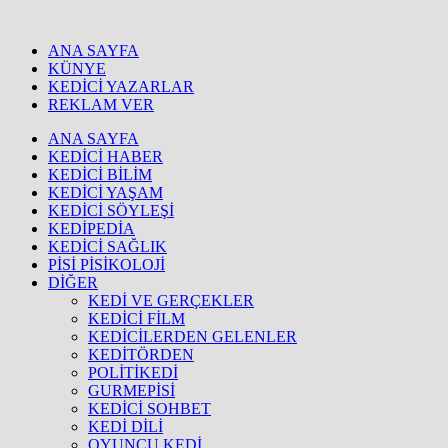
ANA SAYFA
KÜNYE
KEDİCİ YAZARLAR
REKLAM VER
ANA SAYFA
KEDİCİ HABER
KEDİCİ BİLİM
KEDİCİ YAŞAM
KEDİCİ SÖYLEŞİ
KEDİPEDİA
KEDİCİ SAĞLIK
PİSİ PİSİKOLOJİ
DİĞER
KEDİ VE GERÇEKLER
KEDİCİ FİLM
KEDİCİLERDEN GELENLER
KEDİTÖRDEN
POLİTİKEDİ
GURMEPİSİ
KEDİCİ SOHBET
KEDİ DİLİ
OYUNCU KEDİ