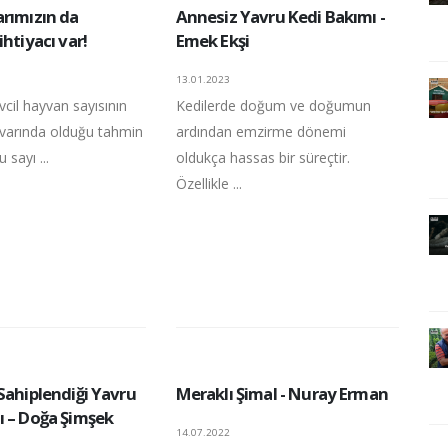
arımızın da
Annesiz Yavru Kedi Bakımı -
ihtiyacı var!
Emek Ekşi
13.01.2023
vcil hayvan sayısının
Kedilerde doğum ve doğumun
ivarında olduğu tahmin
ardından emzirme dönemi
 sayı ...
oldukça hassas bir süreçtir.
Özellikle ...
Sahiplendiği Yavru
Meraklı Şimal - Nuray Erman
ı – Doğa Şimşek
14.07.2022