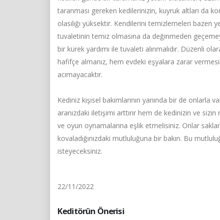
taranması gereken kedilerinizin, kuyruk altları da ko
olasılığı yüksektir. Kendilerini temizlemeleri bazen ye
tuvaletinin temiz olmasına da değinmeden geçemeyiz
bir kürek yardımı ile tuvaleti alınmalıdır. Düzenli ola
hafifçe almanız, hem evdeki eşyalara zarar verme
acımayacaktır.
Kediniz kişisel bakımlarının yanında bir de onlarla va
aranızdaki iletişimi arttırır hem de kedinizin ve sizi
ve oyun oynamalarına eşlik etmelisiniz. Onlar sakl
kovaladığınızdaki mutluluğuna bir bakın. Bu mutlul
isteyeceksiniz.
22/11/2022
Keditörün Önerisi