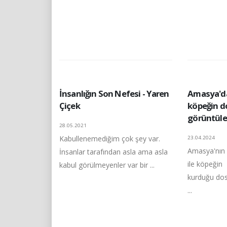
İnsanlığın Son Nefesi - Yaren
Amasya'da
Çiçek
köpeğin d
görüntüle
28.05.2021
Kabullenemediğim çok şey var.
23.04.2024
Amasya'nın 
İnsanlar tarafından asla ama asla
ile köpeğin
kabul görülmeyenler var bir ...
kurduğu dost
...