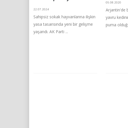
05.08.2020
Arjantin'de b
22.07.2024
Sahipsiz sokak hayvanlarına ilişkin
yavru kedini
yasa tasarısında yeni bir gelişme
puma olduğu
yaşandı. AK Parti ...