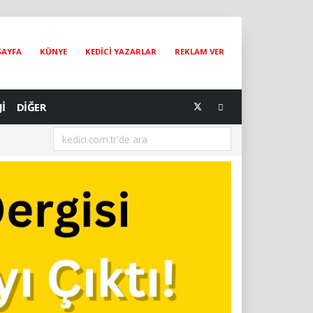
SAYFA
KÜNYE
KEDİCİ YAZARLAR
REKLAM VER
Jİ
DİĞER