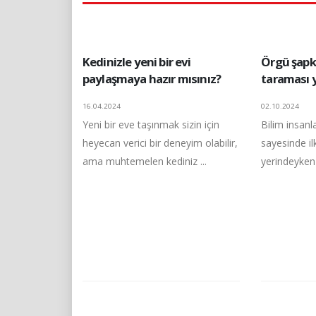
Kedinizle yeni bir evi
Örgü şapka
paylaşmaya hazır mısınız?
taraması y
16.04.2024
02.10.2024
Yeni bir eve taşınmak sizin için
Bilim insanl
heyecan verici bir deneyim olabilir,
sayesinde ilk
ama muhtemelen kediniz ...
yerindeyken k