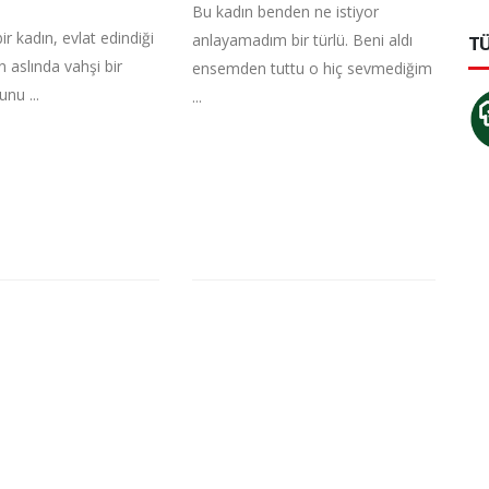
Bu kadın benden ne istiyor
ir kadın, evlat edindiği
anlayamadım bir türlü. Beni aldı
TÜ
n aslında vahşi bir
ensemden tuttu o hiç sevmediğim
nu ...
...