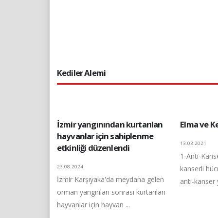
Kediler Alemi
İzmir yangınından kurtarılan
Elma ve Ke
hayvanlar için sahiplenme
13.03.2021
etkinliği düzenlendi
1-Anti-Kans
23.08.2024
kanserli hü
İzmir Karşıyaka'da meydana gelen
anti-kanser 
orman yangınları sonrası kurtarılan
hayvanlar için hayvan ...