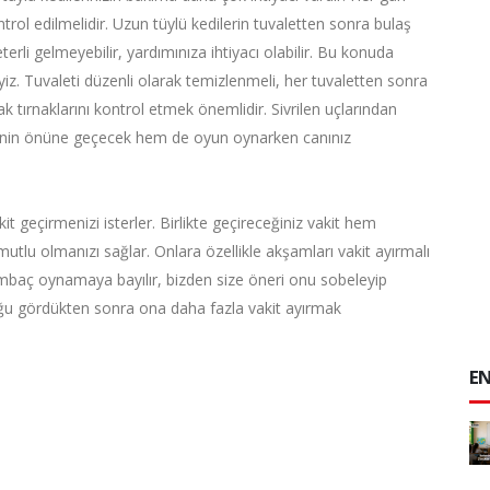
ntrol edilmelidir. Uzun tüylü kedilerin tuvaletten sonra bulaş
terli gelmeyebilir, yardımınıza ihtiyacı olabilir. Bu konuda
. Tuvaleti düzenli olarak temizlenmeli, her tuvaletten sonra
rak tırnaklarını kontrol etmek önemlidir. Sivrilen uçlarından
sinin önüne geçecek hem de oyun oynarken canınız
kit geçirmenizi isterler. Birlikte geçireceğiniz vakit hem
n mutlu olmanızı sağlar. Onlara özellikle akşamları vakit ayırmalı
ambaç oynamaya bayılır, bizden size öneri onu sobeleyip
uğu gördükten sonra ona daha fazla vakit ayırmak
EN