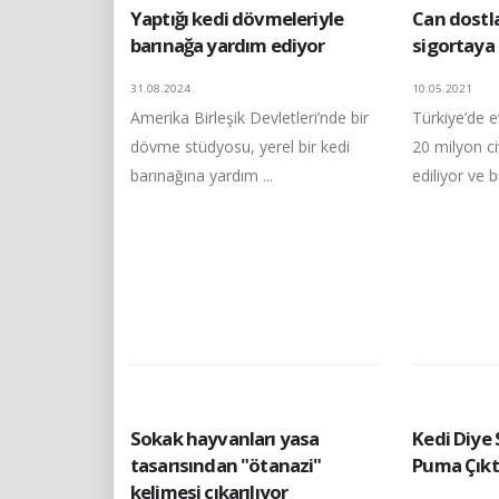
Yaptığı kedi dövmeleriyle
Can dostl
barınağa yardım ediyor
sigortaya 
31.08.2024
10.05.2021
Amerika Birleşik Devletleri’nde bir
Türkiye’de e
dövme stüdyosu, yerel bir kedi
20 milyon c
barınağına yardım ...
ediliyor ve bu
Sokak hayvanları yasa
Kedi Diye 
tasarısından "ötanazi"
Puma Çıkt
kelimesi çıkarılıyor