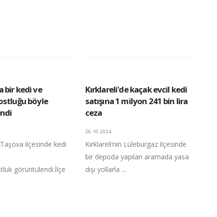
 bir kedi ve
Kırklareli'de kaçak evcil kedi
ostluğu böyle
satışına 1 milyon 241 bin lira
ndi
ceza
26.10.2024
Taşova ilçesinde kedi
Kırklareli’nin Lüleburgaz ilçesinde
bir depoda yapılan aramada yasa
luk görüntülendi.İlçe
dışı yollarla ...