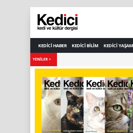
KEDİCİ HABER
KEDİCİ BİLİM
KEDİCİ YAŞAM
YENİLER >